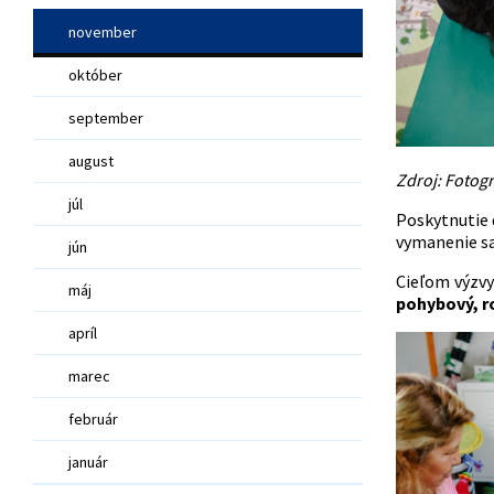
november
október
september
august
Zdroj: Fotog
júl
Poskytnutie 
vymanenie sa
jún
Cieľom výzv
máj
pohybový, ro
apríl
marec
február
január