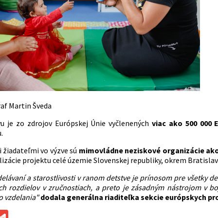
raf Martin Šveda
u je zo zdrojov Európskej Únie vyčlenených
viac ako 500 000 
u.
žiadateľmi vo výzve sú
mimovládne neziskové organizácie ako 
izácie projektu celé územie Slovenskej republiky, okrem Bratislav
elávaní a starostlivosti v ranom detstve je prínosom pre všetky d
ch rozdielov v zručnostiach, a preto je zásadným nástrojom v b
 vzdelania"
dodala generálna riaditeľka sekcie európskych p
ok
ssenger
Gmail