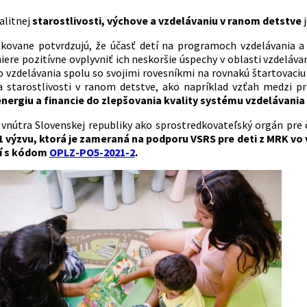
alitnej
starostlivosti, výchove a vzdelávaniu v ranom detstve
j
ovane potvrdzujú, že účasť detí na programoch vzdelávania a 
ere pozitívne ovplyvniť ich neskoršie úspechy v oblasti vzdelávan
 vzdelávania spolu so svojimi rovesníkmi na rovnakú štartovaciu
a starostlivosti v ranom detstve, ako napríklad vzťah medzi p
nergiu a financie do zlepšovania kvality systému vzdelávania a
 vnútra Slovenskej republiky ako sprostredkovateľský orgán pr
 výzvu, ktorá je zameraná na podporu VSRS pre deti z MRK vo 
í s kódom
OPLZ-PO5-2021-2
.