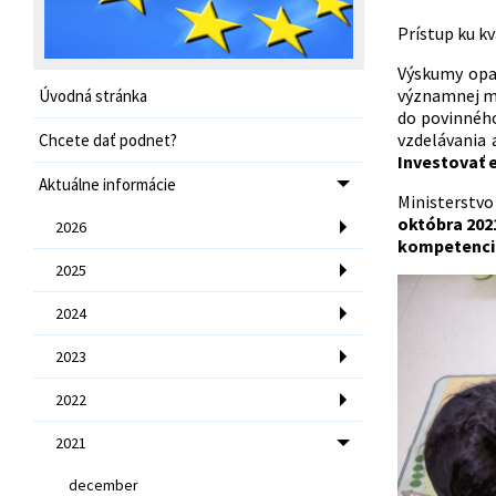
Prístup ku kv
Výskumy opak
významnej mi
Úvodná stránka
do povinného
vzdelávania 
Chcete dať podnet?
Investovať e
Aktuálne informácie
Ministerstvo
októbra 2021
2026
kompetenci
2025
2024
2023
2022
2021
december