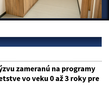
 výzvu zameranú na programy
etstve vo veku 0 až 3 roky pre