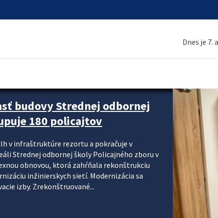
Dnes je 7.
asť budovy Strednej odbornej
upuje 180 policajtov
lh v infraštruktúre rezortu a pokračuje v
reáli Strednej odbornej školy Policajného zboru v
lexnou obnovou, ktorá zahŕňala rekonštrukciu
izáciu inžinierskych sietí. Modernizácia sa
acie izby. Zrekonštruované...