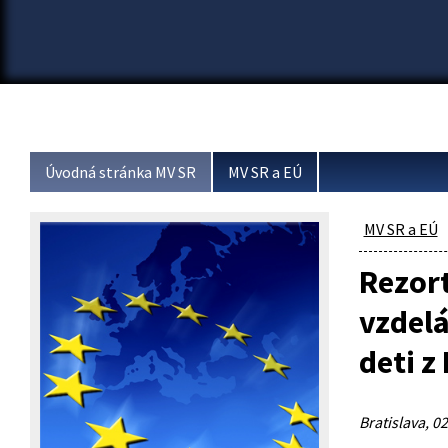
Úvodná stránka MV SR
MV SR a EÚ
MV SR a EÚ
Rezort
vzdelá
deti z
Bratislava, 02