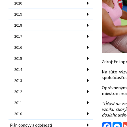
2020
2019
2018
2017
2016
2015
Zdroj: Fotog
2014
Na túto výzv
spoluúčasťo
2013
Oprávnenými 
2012
miestom real
2011
"Účasť na vzd
vzniku skorý
2010
dosiahnutého
Facebo
Me
Plán obnovy a odolnosti