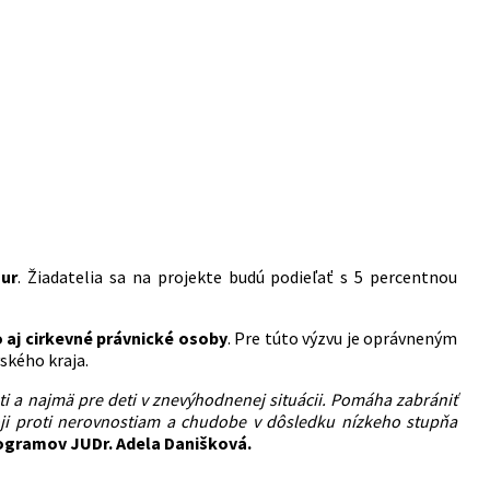
Eur
. Žiadatelia sa na projekte budú podieľať s 5 percentnou
aj cirkevné právnické osoby
. Pre túto výzvu je oprávneným
ského kraja.
eti a najmä pre deti v znevýhodnenej situácii. Pomáha zabrániť
oji proti nerovnostiam a chudobe v dôsledku nízkeho stupňa
rogramov JUDr. Adela Danišková.