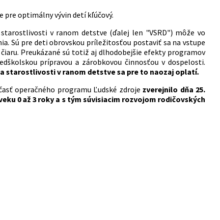
e pre optimálny vývin detí kľúčový.
starostlivosti v ranom detstve (ďalej len "VSRD") môže vo
ia. Sú pre deti obrovskou príležitosťou postaviť sa na vstupe
 čiaru. Preukázané sú totiž aj dlhodobejšie efekty programov
redškolskou prípravou a zárobkovou činnosťou v dospelosti.
 starostlivosti v ranom detstve sa pre to naozaj oplatí.
e časť operačného programu Ľudské zdroje
zverejnilo dňa 25.
veku 0 až 3 roky a s tým súvisiacim rozvojom rodičovských