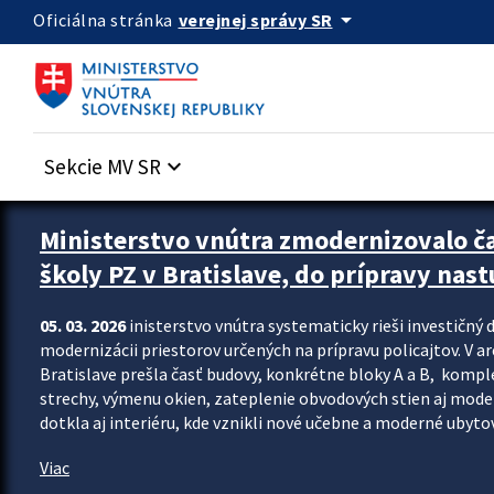
Preskocit na hlavný obsah
arrow_drop_down
verejnej správy SR
Oficiálna stránka
Sekcie MV SR
keyboard_arrow_down
Ministerstvo vnútra zmodernizovalo č
školy PZ v Bratislave, do prípravy nast
05. 03. 2026
inisterstvo vnútra systematicky rieši investičný d
modernizácii priestorov určených na prípravu policajtov. V a
Bratislave prešla časť budovy, konkrétne bloky A a B, komp
strechy, výmenu okien, zateplenie obvodových stien aj modern
dotkla aj interiéru, kde vznikli nové učebne a moderné ubytov
Viac