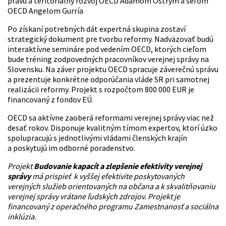
Po získaní potrebných dát expertná skupina zostaví
strategický dokument pre tvorbu reformy. Nadväzovať budú
interaktívne semináre pod vedením OECD, ktorých cieľom
bude tréning zodpovedných pracovníkov verejnej správy na
Slovensku. Na záver projektu OECD spracuje záverečnú správu
a prezentuje konkrétne odporúčania vláde SR pri samotnej
realizácii reformy. Projekt s rozpočtom 800 000 EUR je
financovaný z fondov EÚ.
OECD sa aktívne zaoberá reformami verejnej správy viac než
desať rokov. Disponuje kvalitným tímom expertov, ktorí úzko
spolupracujú s jednotlivými vládami členských krajín
a poskytujú im odborné poradenstvo.
Projekt
Budovanie kapacít a zlepšenie efektivity verejnej
správy
má prispieť k vyššej efektivite poskytovaných
verejných služieb orientovaných na občana a k skvalitňovaniu
verejnej správy vrátane ľudských zdrojov. Projekt je
financovaný z operačného programu Zamestnanosť a sociálna
inklúzia.