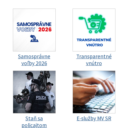
Samosprávne
Transparentné
voľby 2026
vnútro
Staň sa
E-služby MV SR
policajtom