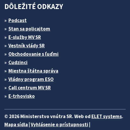
DÔLEŽITÉ ODKAZY
Podcast
Stan sa policajtom
E-služby MV SR
Vestník vlády SR
Obchodovanie s ľuďmi
Cudzinci
Miestna štátna správa
Vládny program ESO
Call centrum MV SR
E-trhovisko
© 2026 Ministerstvo vnútra SR. Web od
ELET systems
.
Mapa sídla
|
Vyhlásenie o prístupnosti
|