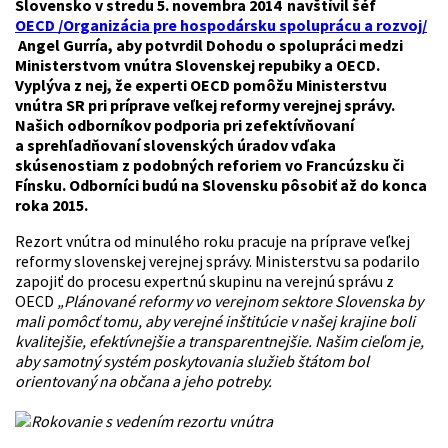
Slovensko v stredu 5. novembra 2014 navštívil šéf
OECD /Organizácia pre hospodársku spoluprácu a rozvoj/
Angel Gurría, aby potvrdil Dohodu o spolupráci medzi
Ministerstvom vnútra Slovenskej repubiky a OECD.
Vyplýva z nej, že experti OECD pomôžu Ministerstvu
vnútra SR pri príprave veľkej reformy verejnej správy.
Našich odborníkov podporia pri zefektívňovaní
a sprehľadňovaní slovenských úradov vďaka
skúsenostiam z podobných reforiem vo Francúzsku či
Fínsku. Odborníci budú na Slovensku pôsobiť až do konca
roka 2015.
Rezort vnútra od minulého roku pracuje na príprave veľkej
reformy slovenskej verejnej správy. Ministerstvu sa podarilo
zapojiť do procesu expertnú skupinu na verejnú správu z
OECD
„Plánované reformy vo verejnom sektore Slovenska by
mali pomôcť tomu, aby verejné inštitúcie v našej krajine boli
kvalitejšie, efektívnejšie a transparentnejšie. Našim cieľom je,
aby samotný systém poskytovania služieb štátom bol
orientovaný na občana a jeho potreby.