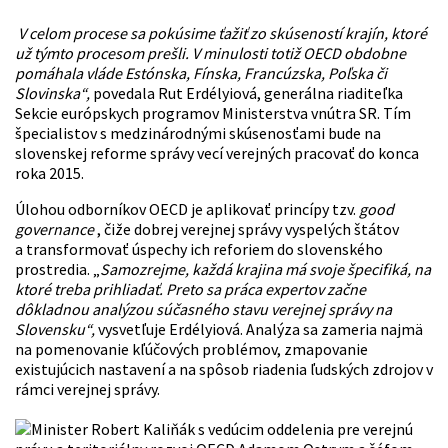
V celom procese sa pokúsime ťažiť zo skúseností krajín, ktoré
už týmto procesom prešli. V minulosti totiž OECD obdobne
pomáhala vláde Estónska, Fínska, Francúzska, Poľska či
Slovinska“,
povedala Rut Erdélyiová, generálna riaditeľka
Sekcie európskych programov Ministerstva vnútra SR. Tím
špecialistov s medzinárodnými skúsenosťami bude na
slovenskej reforme správy vecí verejných pracovať do konca
roka 2015.
Úlohou odborníkov OECD je aplikovať princípy tzv.
good
governance
, čiže dobrej verejnej správy vyspelých štátov
a transformovať úspechy ich reforiem do slovenského
prostredia. „
Samozrejme, každá krajina má svoje špecifiká, na
ktoré treba prihliadať. Preto sa práca expertov začne
dôkladnou analýzou súčasného stavu verejnej správy na
Slovensku“,
vysvetľuje Erdélyiová. Analýza sa zameria najmä
na pomenovanie kľúčových problémov, zmapovanie
existujúcich nastavení a na spôsob riadenia ľudských zdrojov v
rámci verejnej správy.