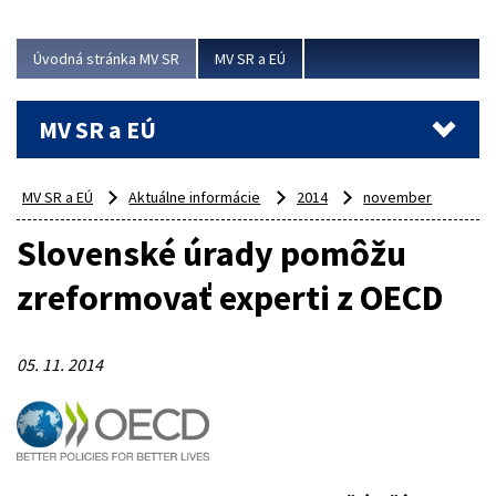
ubytovacie izby. Zrekonštruované...
Úvodná stránka MV SR
MV SR a EÚ
Viac
MV SR a EÚ
MV SR a EÚ
Aktuálne informácie
2014
november
Slovenské úrady pomôžu
zreformovať experti z OECD
05. 11. 2014