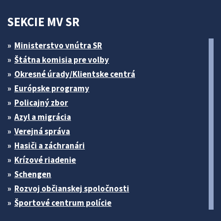
SEKCIE MV SR
Ministerstvo vnútra SR
Štátna komisia pre volby
Okresné úrady/Klientske centrá
Európske programy
Policajný zbor
Azyl a migrácia
Verejná správa
Hasiči a záchranári
Krízové riadenie
Schengen
Rozvoj občianskej spoločnosti
Športové centrum polície