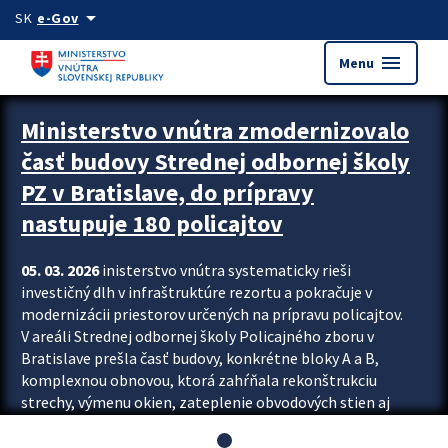
Preskocit na hlavný obsah
arrow_drop_down
SK
e-Gov
menu
Menu
Ministerstvo vnútra zmodernizovalo
časť budovy Strednej odbornej školy
PZ v Bratislave, do prípravy
nastupuje 180 policajtov
05. 03. 2026
inisterstvo vnútra systematicky rieši
investičný dlh v infraštruktúre rezortu a pokračuje v
modernizácii priestorov určených na prípravu policajtov.
V areáli Strednej odbornej školy Policajného zboru v
Bratislave prešla časť budovy, konkrétne bloky A a B,
komplexnou obnovou, ktorá zahŕňala rekonštrukciu
strechy, výmenu okien, zateplenie obvodových stien aj
modernizáciu inžinierskych sietí. Modernizácia sa dotkla
aj interiéru, kde vznikli nové učebne a moderné