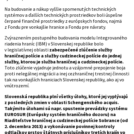
Na budovanie a nákup vyššie spomenutých technických
systémov a ďalších technických prostriedkov boli úspešne
čerpané finančné prostriedky z európskych fondov, najmä
z Fondu pre vonkajšie hranice a Fondu pre návraty.
Zvýraznením postupného budovania modelu Integrovaného
riadenia hraníc (IBM) v Slovenskej republike bolo
v legislatívnej oblasti
zabezpečené zlúčenie služby
hraničnej polície a služby cudzineckej polície do jednej
služby, ktorou je služba hraničnej a cudzineckej polície.
Toto zlúčenie vyjadruje jednotu a vzájomné prepojenie boja
proti nelegálnej migrácii a inej cezhraničnej trestnej činnosti
tak na vonkajších hraniciach Slovenskej republiky, ako aj vo
vnútrozemí.
Slovenská republika plní všetky úlohy, ktoré jej vyplývajú
z posledných zmien v oblasti Schengenského acquis.
Takýmito úlohami sú napr. spustenie prevádzky systému
EUROSUR (Európsky systém hraničného dozoru) na
Riaditeľstve hraničnej a cudzineckej polície Sobrance (od
2. decembra 2013) a vykonávanie povinnej kontroly
odtlačkov prstov štátnych príslušníkov tretích krajín vo