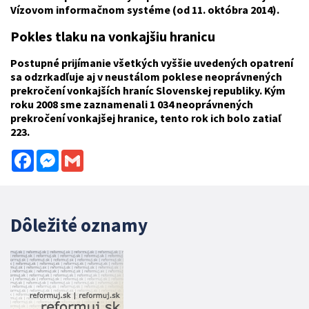
Vízovom informačnom systéme (od 11. októbra 2014).
Pokles tlaku na vonkajšiu hranicu
Postupné prijímanie všetkých vyššie uvedených opatrení
sa odzrkadľuje aj v neustálom poklese neoprávnených
prekročení vonkajších hraníc Slovenskej republiky. Kým
roku 2008 sme zaznamenali 1 034 neoprávnených
prekročení vonkajšej hranice, tento rok ich bolo zatiaľ
223.
Facebook
Messenger
Gmail
Dôležité oznamy