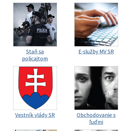
Staň sa
E-služby MV SR
policajtom
Vestník vlády SR
Obchodovanie s
ľuďmi