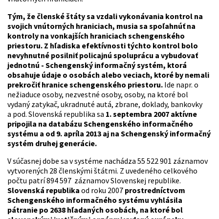
Tým, že členské štáty sa vzdali vykonávania kontrol na
svojich vnútorných hraniciach, musia sa spoľahnúť na
kontroly na vonkajších hraniciach schengenského
priestoru. Z hľadiska efektívnosti týchto kontrol bolo
nevyhnutné posilniť policajnú spoluprácu a vybudovať
jednotnú - Schengenský informačný systém, ktorá
obsahuje údaje o osobách alebo veciach, ktoré by nemali
prekročiť hranice schengenského priestoru.
Ide napr. o
nežiaduce osoby, nezvestné osoby, osoby, na ktoré bol
vydaný zatykač, ukradnuté autá, zbrane, doklady, bankovky
a pod. Slovenská republika sa
1. septembra 2007 aktívne
pripojila na databázu Schengenského informačného
systému a od 9. apríla 2013 aj na Schengenský informačný
systém druhej generácie.
V súčasnej dobe sa v systéme nachádza 55 522 901 záznamov
vytvorených 28 členskými štátmi. Z uvedeného celkového
počtu patrí 894 597 záznamov Slovenskej republike.
Slovenská republika
od roku 2007
prostredníctvom
Schengenského informačného systému vyhlásila
pátranie po 2638 hľadaných osobách, na ktoré bol