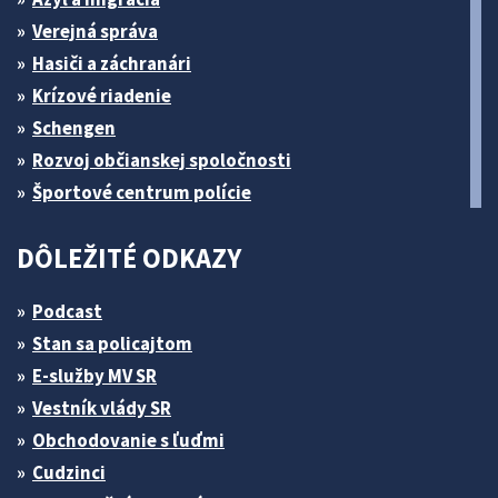
Verejná správa
Hasiči a záchranári
Krízové riadenie
Schengen
Rozvoj občianskej spoločnosti
Športové centrum polície
DÔLEŽITÉ ODKAZY
Podcast
Stan sa policajtom
E-služby MV SR
Vestník vlády SR
Obchodovanie s ľuďmi
Cudzinci