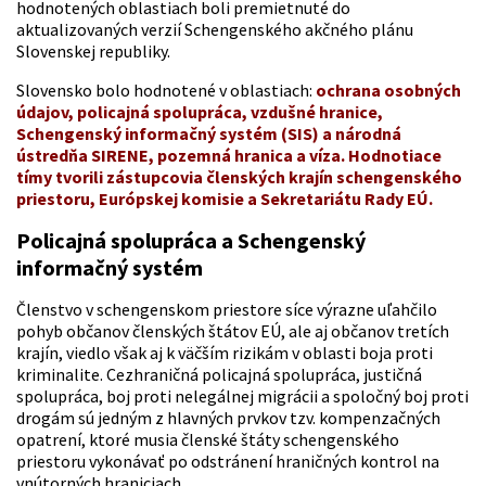
hodnotených oblastiach boli premietnuté do
aktualizovaných verzií Schengenského akčného plánu
Slovenskej republiky.
Slovensko bolo hodnotené v oblastiach:
ochrana osobných
údajov, policajná spolupráca, vzdušné hranice,
Schengenský informačný systém (SIS) a národná
ústredňa SIRENE, pozemná hranica a víza. Hodnotiace
tímy tvorili zástupcovia členských krajín schengenského
priestoru, Európskej komisie a Sekretariátu Rady EÚ.
Policajná spolupráca a Schengenský
informačný systém
Členstvo v schengenskom priestore síce výrazne uľahčilo
pohyb občanov členských štátov EÚ, ale aj občanov tretích
krajín, viedlo však aj k väčším rizikám v oblasti boja proti
kriminalite. Cezhraničná policajná spolupráca, justičná
spolupráca, boj proti nelegálnej migrácii a spoločný boj proti
drogám sú jedným z hlavných prvkov tzv. kompenzačných
opatrení, ktoré musia členské štáty schengenského
priestoru vykonávať po odstránení hraničných kontrol na
vnútorných hraniciach.