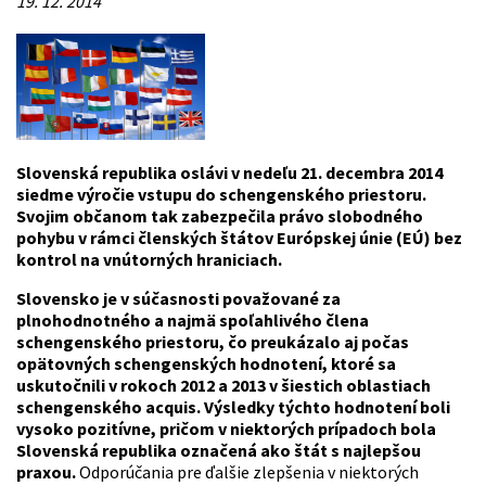
19. 12. 2014
Slovenská republika oslávi v nedeľu 21. decembra 2014
siedme výročie vstupu do schengenského priestoru.
Svojim občanom tak zabezpečila právo slobodného
pohybu v rámci členských štátov Európskej únie (EÚ) bez
kontrol na vnútorných hraniciach.
Slovensko je v súčasnosti považované za
plnohodnotného a najmä spoľahlivého člena
schengenského priestoru, čo preukázalo aj počas
opätovných schengenských hodnotení, ktoré sa
uskutočnili v rokoch 2012 a 2013 v šiestich oblastiach
schengenského acquis. Výsledky týchto hodnotení boli
vysoko pozitívne, pričom v niektorých prípadoch bola
Slovenská republika označená ako štát s najlepšou
praxou.
Odporúčania pre ďalšie zlepšenia v niektorých