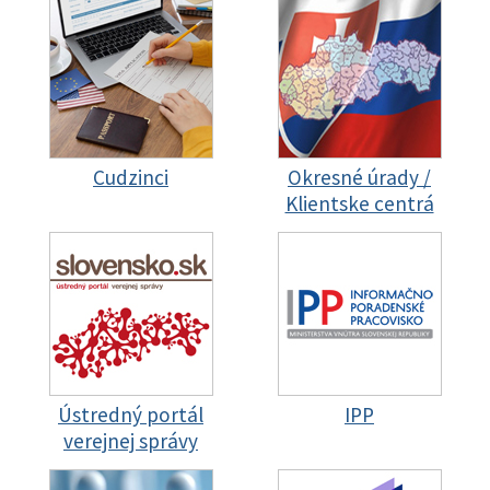
Cudzinci
Okresné úrady /
Klientske centrá
Ústredný portál
IPP
verejnej správy