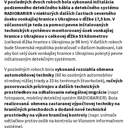
V posledných dvoch rokoch bola vykonaná inštalácia
podzemného detekčného kábla a detekčného systému
RADIOBARIER v niektorých ďalších častiach severného
úseku vonkajšej hranice s Ukrajinou v dĺžke 17,5 km. V
súčasnosti je teda za pomoci pevne inštalovaných
technických systémov monitorovaný úsek vonkajšej
hranice s Ukrajinou v celkovej dĺžke 53 kilometrov
(celková dĺžka hranice s Ukrajinou je 98 km). V ďalších rokoch
bude Slovenská republika pokračovať v ďalšom budovaní, tak
aby bol celý úsek vonkajšej hranice s Ukrajinou pokrytý pevne
inštalovaným detekčným systémom.
V posledných rokoch bola
vykonaná rozsiahla obmena
automobilovej techniky
(60 ks osobných automobilov
strednej nižšej triedy a 33 ks terénnych štvorkoliek),
ručných
pozorovacích prístrojov a ďalších technických
prostriedkov na odhaľovanie nelegálnej migrácie
(napr.
fotopasce, mobilný detekčný systém RADIOBARIER). Bola
realizovaná obmena zastaranej výpočtovej techniky na
hraničných priechodoch a dodané nové technické
prostriedky na výkon hraničnej kontroly
(napr. snímače
odtlačkov prstov osôb na kontrolu vo Vízovom informačnom
systéme).