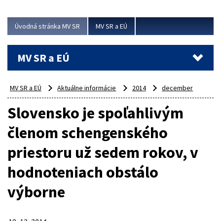
ubytovacie izby. Zrekonštruované...
Úvodná stránka MV SR
MV SR a EÚ
Viac
MV SR a EÚ
MV SR a EÚ
Aktuálne informácie
2014
december
Slovensko je spoľahlivým
členom schengenského
priestoru už sedem rokov, v
hodnoteniach obstálo
výborne