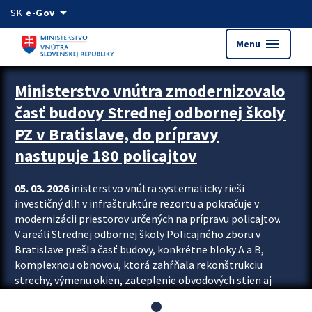
Preskocit na hlavný obsah
arrow_drop_down
SK
e-Gov
menu
Menu
Ministerstvo vnútra zmodernizovalo
časť budovy Strednej odbornej školy
PZ v Bratislave, do prípravy
nastupuje 180 policajtov
05. 03. 2026
inisterstvo vnútra systematicky rieši
investičný dlh v infraštruktúre rezortu a pokračuje v
modernizácii priestorov určených na prípravu policajtov.
V areáli Strednej odbornej školy Policajného zboru v
Bratislave prešla časť budovy, konkrétne bloky A a B,
komplexnou obnovou, ktorá zahŕňala rekonštrukciu
strechy, výmenu okien, zateplenie obvodových stien aj
modernizáciu inžinierskych sietí. Modernizácia sa dotkla
aj interiéru, kde vznikli nové učebne a moderné