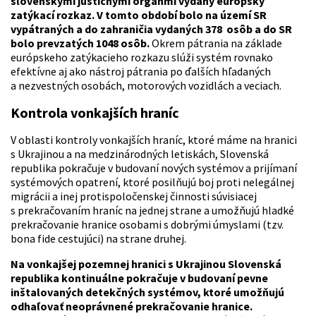
slovenskými justičnými orgánmi vydaný európsky
zatýkací rozkaz. V tomto období bolo na území SR
vypátraných a do zahraničia vydaných 378 osôb a do SR
bolo prevzatých 1048 osôb.
Okrem pátrania na základe
európskeho zatýkacieho rozkazu slúži systém rovnako
efektívne aj ako nástroj pátrania po ďalších hľadaných
a nezvestných osobách, motorových vozidlách a veciach.
Kontrola vonkajších hraníc
V oblasti kontroly vonkajších hraníc, ktoré máme na hranici
s Ukrajinou a na medzinárodných letiskách, Slovenská
republika pokračuje v budovaní nových systémov a prijímaní
systémových opatrení, ktoré posilňujú boj proti nelegálnej
migrácii a inej protispoločenskej činnosti súvisiacej
s prekračovaním hraníc na jednej strane a umožňujú hladké
prekračovanie hranice osobami s dobrými úmyslami (tzv.
bona fide cestujúci) na strane druhej.
Na vonkajšej pozemnej hranici s Ukrajinou Slovenská
republika kontinuálne pokračuje v budovaní pevne
inštalovaných detekčných systémov, ktoré umožňujú
odhaľovať neoprávnené prekračovanie hranice.