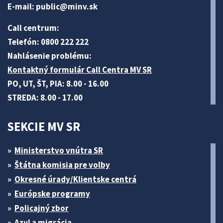
E-mail:
public@minv
.sk
Call centrum:
Telefón: 0800 222 222
Nahlásenie problému:
Kontaktný formulár Call Centra MV SR
PO, UT, ŠT, PIA: 8.00 - 16.00
STREDA: 8.00 - 17.00
SEKCIE MV SR
Ministerstvo vnútra SR
Štátna komisia pre volby
Okresné úrady/Klientske centrá
Európske programy
Policajný zbor
Azyl a migrácia