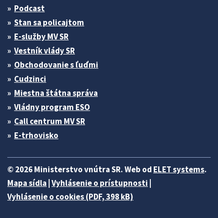
Podcast
Stan sa policajtom
E-služby MV SR
Vestník vlády SR
Obchodovanie s ľuďmi
Cudzinci
Miestna štátna správa
Vládny program ESO
Call centrum MV SR
E-trhovisko
© 2026 Ministerstvo vnútra SR. Web od
ELET systems
.
Mapa sídla
|
Vyhlásenie o prístupnosti
|
Vyhlásenie o cookies (PDF, 398 kB)