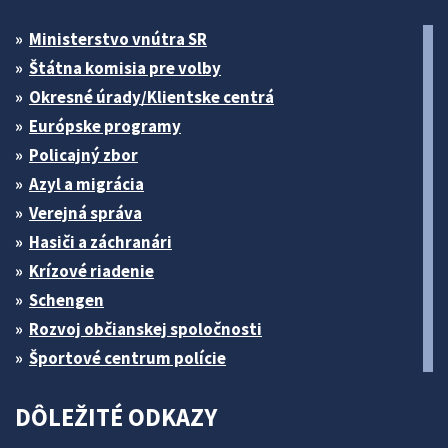
Ministerstvo vnútra SR
Štátna komisia pre volby
Okresné úrady/Klientske centrá
Európske programy
Policajný zbor
Azyl a migrácia
Verejná správa
Hasiči a záchranári
Krízové riadenie
Schengen
Rozvoj občianskej spoločnosti
Športové centrum polície
DÔLEŽITÉ ODKAZY