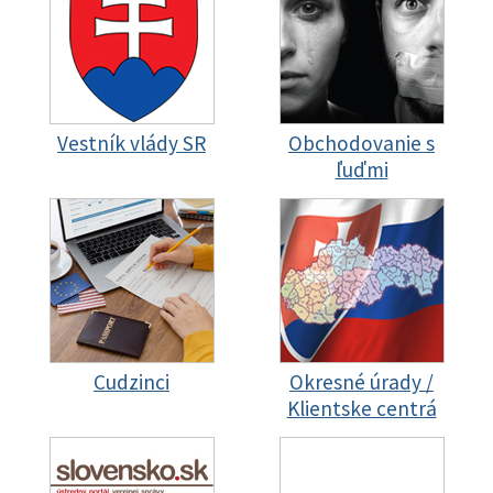
Vestník vlády SR
Obchodovanie s
ľuďmi
Cudzinci
Okresné úrady /
Klientske centrá