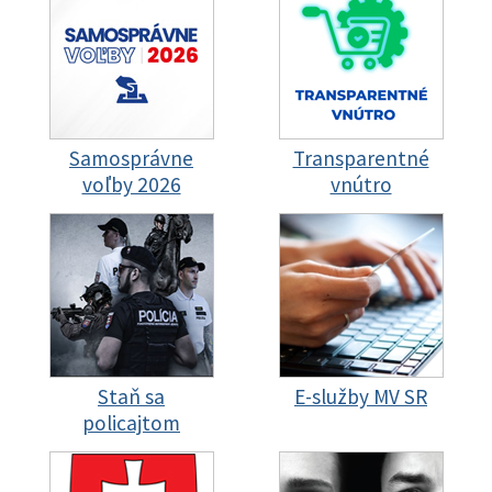
Samosprávne
Transparentné
voľby 2026
vnútro
Staň sa
E-služby MV SR
policajtom