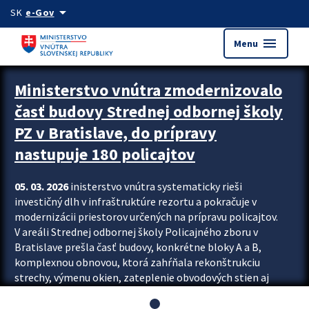
Preskocit na hlavný obsah
arrow_drop_down
SK
e-Gov
menu
Menu
Ministerstvo vnútra zmodernizovalo
časť budovy Strednej odbornej školy
PZ v Bratislave, do prípravy
nastupuje 180 policajtov
05. 03. 2026
inisterstvo vnútra systematicky rieši
investičný dlh v infraštruktúre rezortu a pokračuje v
modernizácii priestorov určených na prípravu policajtov.
V areáli Strednej odbornej školy Policajného zboru v
Bratislave prešla časť budovy, konkrétne bloky A a B,
komplexnou obnovou, ktorá zahŕňala rekonštrukciu
strechy, výmenu okien, zateplenie obvodových stien aj
modernizáciu inžinierskych sietí. Modernizácia sa dotkla
aj interiéru, kde vznikli nové učebne a moderné