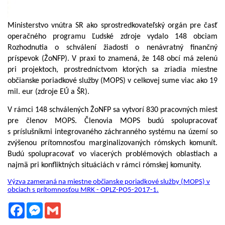
Ministerstvo vnútra SR ako sprostredkovateľský orgán pre časť
operačného programu Ľudské zdroje vydalo 148 obciam
Rozhodnutia o schválení žiadosti o nenávratný finančný
príspevok (ŽoNFP). V praxi to znamená, že 148 obcí má zelenú
pri projektoch, prostredníctvom ktorých sa zriadia miestne
občianske poriadkové služby (MOPS) v celkovej sume viac ako 19
mil. eur (zdroje EÚ a ŠR).
V rámci 148 schválených ŽoNFP sa vytvorí 830 pracovných miest
pre členov MOPS. Členovia MOPS budú spolupracovať
s príslušníkmi integrovaného záchranného systému na území so
zvýšenou prítomnosťou marginalizovaných rómskych komunít.
Budú spolupracovať vo viacerých problémových oblastiach a
najmä pri konfliktných situáciách v rámci rómskej komunity.
Výzva zameraná na miestne občianske poriadkové služby (MOPS) v
obciach s prítomnosťou MRK - OPLZ-PO5-2017-1.
Facebook
Messenger
Gmail