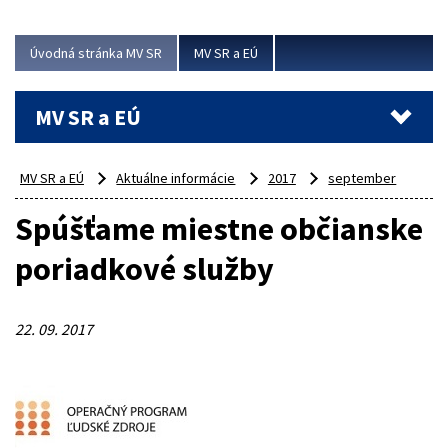
ubytovacie izby. Zrekonštruované...
Úvodná stránka MV SR
MV SR a EÚ
Viac
MV SR a EÚ
MV SR a EÚ
Aktuálne informácie
2017
september
Spúšťame miestne občianske
poriadkové služby
22. 09. 2017