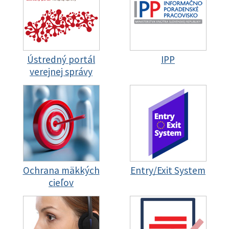
Ústredný portál
IPP
verejnej správy
Ochrana mäkkých
Entry/Exit System
cieľov