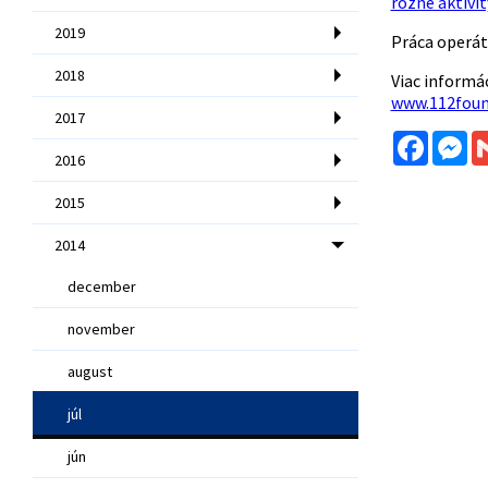
rôzne aktivi
2019
Práca operát
2018
Viac informá
www.112foun
2017
Facebo
Me
2016
2015
2014
december
november
august
júl
jún