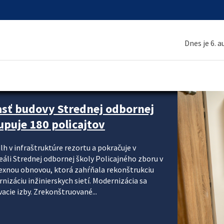
Dnes je 6. 
asť budovy Strednej odbornej
upuje 180 policajtov
lh v infraštruktúre rezortu a pokračuje v
reáli Strednej odbornej školy Policajného zboru v
lexnou obnovou, ktorá zahŕňala rekonštrukciu
izáciu inžinierskych sietí. Modernizácia sa
acie izby. Zrekonštruované...