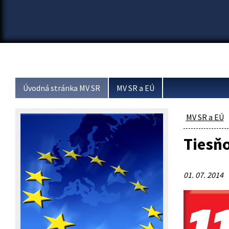
Úvodná stránka MV SR
MV SR a EÚ
MV SR a EÚ
Tiesňo
01. 07. 2014