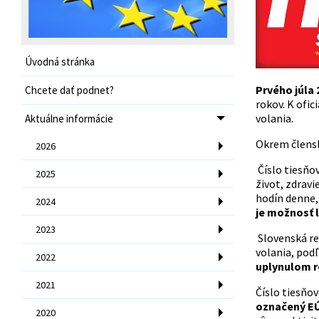
Úvodná stránka
Prvého júla
Chcete dať podnet?
rokov. K ofi
volania.
Aktuálne informácie
Okrem člensk
2026
Číslo tiesňo
2025
život, zdravi
hodín denne, 
2024
je možnosť l
2023
Slovenská re
volania, pod
2022
uplynulom ro
2021
Číslo tiesňov
označený E
2020