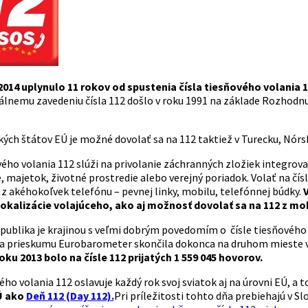
2014 uplynulo 11 rokov od spustenia čísla tiesňového volania 
ciálnemu zavedeniu čísla 112 došlo v roku 1991 na základe Rozhod
ých štátov EÚ je možné dovolať sa na 112 taktiež v Turecku, Nórsk
vého volania 112 slúži na privolanie záchranných zložiek integro
e, majetok, životné prostredie alebo verejný poriadok. Volať na č
z akéhokoľvek telefónu – pevnej linky, mobilu, telefónnej búdky.
V
okalizácie volajúceho, ako aj možnosť dovolať sa na 112 z mo
publika je krajinou s veľmi dobrým povedomím o čísle tiesňovéh
ľa prieskumu Eurobarometer skončila dokonca na druhom mieste v 
ku 2013 bolo na čísle 112 prijatých 1 559 045 hovorov.
ého volania 112 oslavuje každý rok svoj sviatok aj na úrovni EÚ, a t
Ú ako
Deň 112 (Day 112).
Pri príležitosti tohto dňa prebiehajú v S