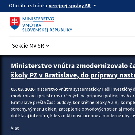
Preskocit na hlavný obsah
arrow_drop_down
verejnej správy SR
Oficiálna stránka
Sekcie MV SR
keyboard_arrow_down
Ministerstvo vnútra zmodernizovalo č
školy PZ v Bratislave, do prípravy nast
05. 03. 2026
inisterstvo vnútra systematicky rieši investičný d
modernizácii priestorov určených na prípravu policajtov. V a
Bratislave prešla časť budovy, konkrétne bloky A a B, komp
strechy, výmenu okien, zateplenie obvodových stien aj modern
dotkla aj interiéru, kde vznikli nové učebne a moderné ubytov
Viac