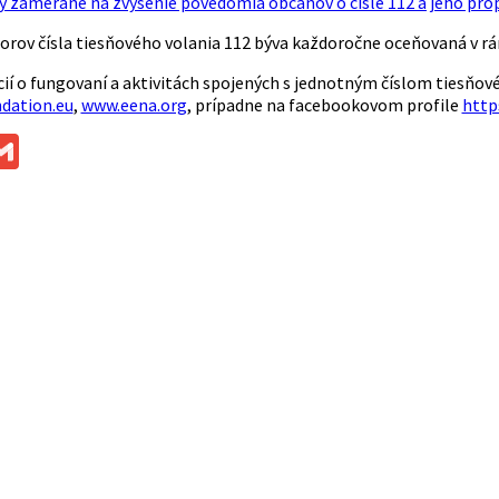
ty zamerané na zvýšenie povedomia občanov o čísle 112 a jeho pro
orov čísla tiesňového volania 112 býva každoročne oceňovaná v r
cií o fungovaní a aktivitách spojených s jednotným číslom tiesňov
dation.eu
,
www.eena.org
, prípadne na facebookovom profile
http
ok
ssenger
Gmail