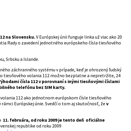
112 na Slovensku.
V Európskej únii funguje linka už viac ako 20
nutia Rady o zavedení jednotného európskeho čísla tiesňového
u, Srbsku a Islande.
vaného záchranného systému v prípade, keď je ohrozený ľudský
íslo tiesňového volania 112 možno bezplatne a nepretržite, 24
ýhodami čísla 112 v porovnaní s inými tiesňovými číslami
bilného telefónu bez SIM karty.
o volania 112 ako jednotnom európskom čísle tiesňového
rámci Európskej únie. Svedčí o tom aj skutočnosť, že
v
o
11. februára, od roku 2009 je tento deň oficiálne
lovenskej republike od roku 2009