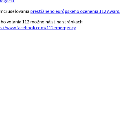
pagáciu.
ámci udeľovania
prestížneho európskeho ocenenia 112 Award.
ého volania 112 možno nájsť na stránkach:
s://www.facebook.com/112emergency
.