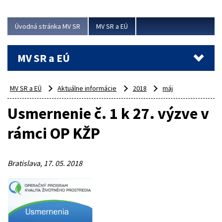
ubytovacie izby. Zrekonštruované...
Úvodná stránka MV SR
MV SR a EÚ
Viac
MV SR a EÚ
MV SR a EÚ
Aktuálne informácie
2018
máj
Usmernenie č. 1 k 27. výzve v
rámci OP KŽP
Bratislava, 17. 05. 2018