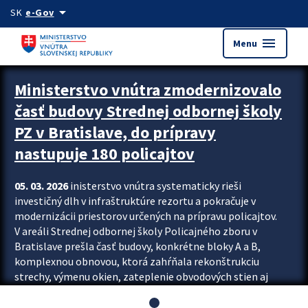
Preskocit na hlavný obsah
arrow_drop_down
SK
e-Gov
menu
Menu
Ministerstvo vnútra zmodernizovalo
časť budovy Strednej odbornej školy
PZ v Bratislave, do prípravy
nastupuje 180 policajtov
05. 03. 2026
inisterstvo vnútra systematicky rieši
investičný dlh v infraštruktúre rezortu a pokračuje v
modernizácii priestorov určených na prípravu policajtov.
V areáli Strednej odbornej školy Policajného zboru v
Bratislave prešla časť budovy, konkrétne bloky A a B,
komplexnou obnovou, ktorá zahŕňala rekonštrukciu
strechy, výmenu okien, zateplenie obvodových stien aj
modernizáciu inžinierskych sietí. Modernizácia sa dotkla
aj interiéru, kde vznikli nové učebne a moderné