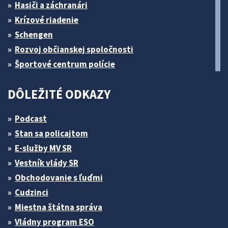
Hasiči a záchranári
Krízové riadenie
Schengen
Rozvoj občianskej spoločnosti
Športové centrum polície
DÔLEŽITÉ ODKAZY
Podcast
Stan sa policajtom
E-služby MV SR
Vestník vlády SR
Obchodovanie s ľuďmi
Cudzinci
Miestna štátna správa
Vládny program ESO