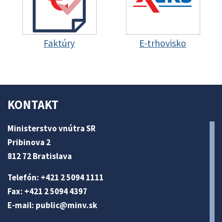
Faktúry
E-trhovisko
KONTAKT
Ministerstvo vnútra SR
Pribinova 2
812 72 Bratislava
Telefón: +421 2 5094 1111
Fax: +421 2 5094 4397
E-mail:
public@minv
.sk