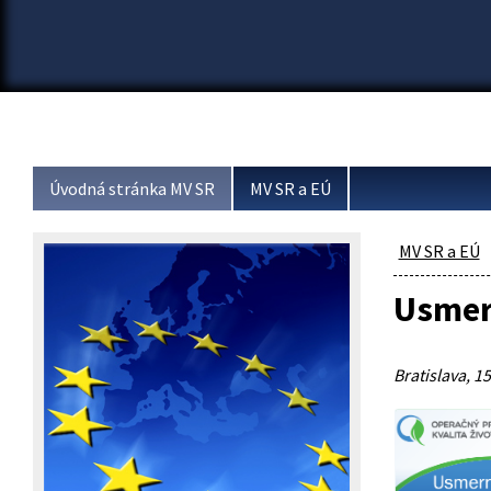
Úvodná stránka MV SR
MV SR a EÚ
MV SR a EÚ
Usmern
Bratislava, 15