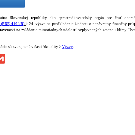
vnútra Slovenskej republiky ako sprostredkovateľský orgán pre časť ope
 (PDF, 410 kB)
k 24. výzve na predkladanie žiadosti o nenávratný finančný pr
pravenosti na zvládanie mimoriadnych udalostí ovplyvnených zmenou klímy.
Usm
cie sú zverejnené v časti Aktuality >
Výzvy
.
ok
ssenger
Gmail