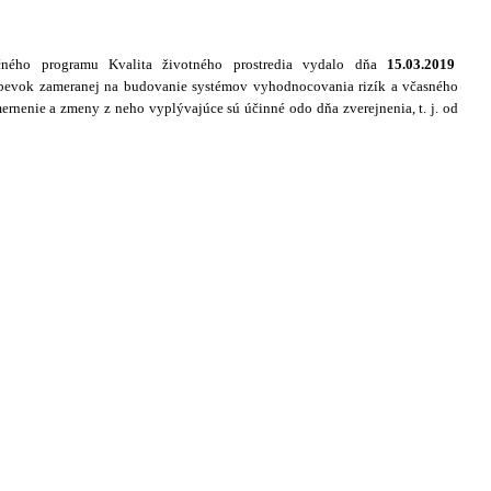
račného programu Kvalita životného prostredia vydalo dňa
15.03.2019
íspevok zameranej na budovanie systémov vyhodnocovania rizík a včasného
ernenie a zmeny z neho vyplývajúce sú účinné odo dňa zverejnenia, t. j. od