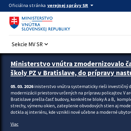
Preskocit na hlavný obsah
arrow_drop_down
verejnej správy SR
Oficiálna stránka
Sekcie MV SR
keyboard_arrow_down
Ministerstvo vnútra zmodernizovalo č
školy PZ v Bratislave, do prípravy nast
05. 03. 2026
inisterstvo vnútra systematicky rieši investičný d
modernizácii priestorov určených na prípravu policajtov. V a
Bratislave prešla časť budovy, konkrétne bloky A a B, komp
strechy, výmenu okien, zateplenie obvodových stien aj modern
dotkla aj interiéru, kde vznikli nové učebne a moderné ubytov
Viac