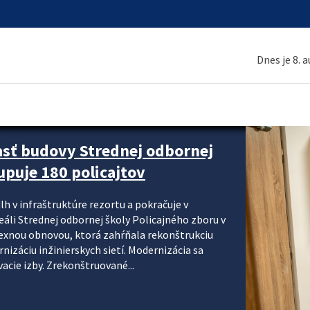
Dnes je 8. 
asť budovy Strednej odbornej
upuje 180 policajtov
lh v infraštruktúre rezortu a pokračuje v
reáli Strednej odbornej školy Policajného zboru v
lexnou obnovou, ktorá zahŕňala rekonštrukciu
izáciu inžinierskych sietí. Modernizácia sa
acie izby. Zrekonštruované...