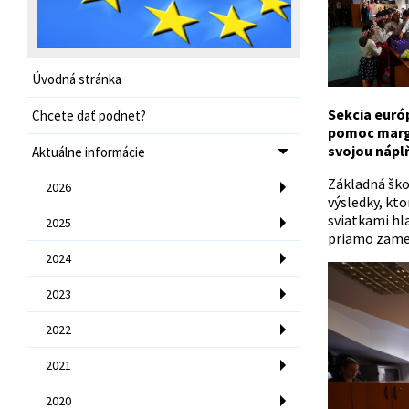
Úvodná stránka
Sekcia euró
Chcete dať podnet?
pomoc margi
svojou náplň
Aktuálne informácie
Základná ško
2026
výsledky, kto
sviatkami hla
2025
priamo zame
2024
2023
2022
2021
2020