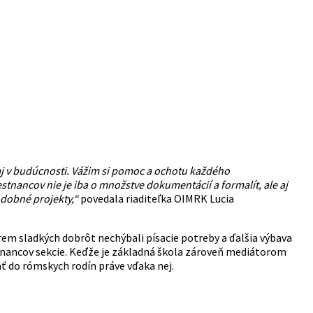
j v budúcnosti. Vážim si pomoc a ochotu každého
nancov nie je iba o množstve dokumentácií a formalít, ale aj
odobné projekty,“
povedala riaditeľka OIMRK Lucia
em sladkých dobrôt nechýbali písacie potreby a ďalšia výbava
stnancov sekcie. Keďže je základná škola zároveň mediátorom
 do rómskych rodín práve vďaka nej.