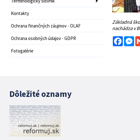
Terminologický slovník
Kontakty
Základná ško
Ochrana finančných záujmov - OLAF
nachádza v Br
Ochrana osobných údajov - GDPR
Facebo
Me
Fotogalérie
Dôležité oznamy