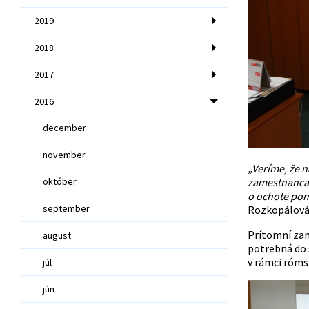
2019
2018
2017
2016
december
november
„Veríme, že 
október
zamestnanca s
o ochote pomô
september
Rozkopálová
Prítomní zam
august
potrebná do 
v rámci róms
júl
jún