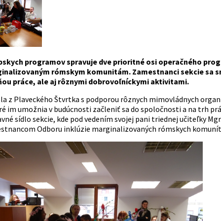
pskych programov spravuje dve prioritné osi operačného pro
nalizovaným rómskym komunitám. Zamestnanci sekcie sa snaži
ou práce, ale aj rôznymi dobrovoľníckymi aktivitami.
la z Plaveckého Štvrtka s podporou rôznych mimovládnych organ
ré im umožnia v budúcnosti začleniť sa do spoločnosti a na trh prác
vné sídlo sekcie, kde pod vedením svojej pani triednej učiteľky Mgr
stnancom Odboru inklúzie marginalizovaných rómskych komunít