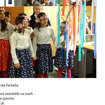
ka Farkaša:
ce zasvietilo na sneh –
 zjasnie,
 je.