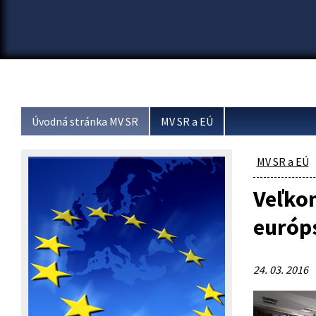
Úvodná stránka MV SR
MV SR a EÚ
MV SR a EÚ
Veľkon
európ
24. 03. 2016