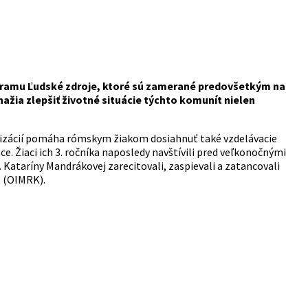
gramu Ľudské zdroje, ktoré sú zamerané predovšetkým na
a zlepšiť životné situácie týchto komunít nielen
izácií pomáha rómskym žiakom dosiahnuť také vzdelávacie
e. Žiaci ich 3. ročníka naposledy navštívili pred veľkonočnými
. Kataríny Mandrákovej zarecitovali, zaspievali a zatancovali
 (OIMRK).