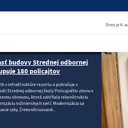
Dnes je 6. 
asť budovy Strednej odbornej
upuje 180 policajtov
lh v infraštruktúre rezortu a pokračuje v
reáli Strednej odbornej školy Policajného zboru v
lexnou obnovou, ktorá zahŕňala rekonštrukciu
izáciu inžinierskych sietí. Modernizácia sa
acie izby. Zrekonštruované...