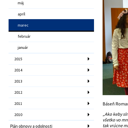
máj
apríl
marec
február
január
2015
2014
2013
2012
2011
Báseň Roman
„Ako keby sln
2010
všetko vo mne
tak vrúcne mi
Plán obnovy a odolnosti