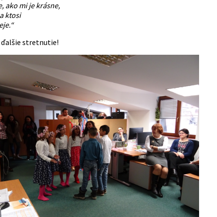
e, ako mi je krásne,
a ktosi
je.“
ďalšie stretnutie!