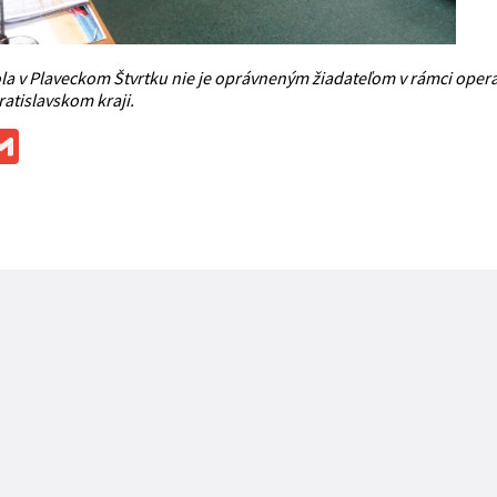
la v Plaveckom Štvrtku nie je oprávneným žiadateľom v rámci ope
atislavskom kraji.
ok
ssenger
Gmail