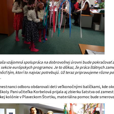
naša vzájomná spolupráca na dobrovoľnej úrovni bude pokračovať a
ekcie európskych programov. Je to dôkaz, že práca štátnych zamest
cť tým, ktorí to najviac potrebujú. Už teraz pripravujeme rôzne p
.
estnanci odboru obdarovali deti veľkonočnými balíčkami, kde okr
školy. Pani učiteľka Korbelová prijala aj zbierku šatstva od zame
kej kolónie v Plaveckom Štvrtku, materiálna pomoc bude smerovať