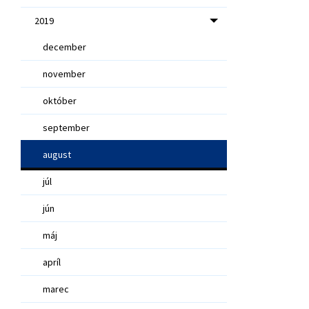
2019
december
november
október
september
august
júl
jún
máj
apríl
marec