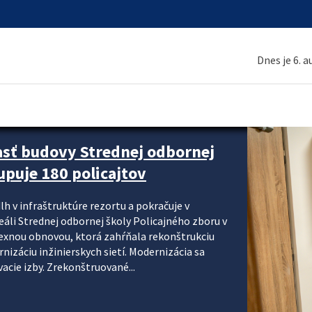
Dnes je 6. 
asť budovy Strednej odbornej
upuje 180 policajtov
lh v infraštruktúre rezortu a pokračuje v
reáli Strednej odbornej školy Policajného zboru v
lexnou obnovou, ktorá zahŕňala rekonštrukciu
izáciu inžinierskych sietí. Modernizácia sa
acie izby. Zrekonštruované...