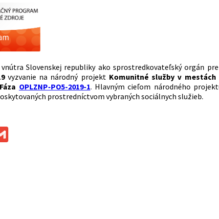
 vnútra Slovenskej republiky ako sprostredkovateľský orgán p
19
vyzvanie na národný projekt
Komunitné služby v mestách 
 Fáza
OPLZNP-PO5-2019-1
. Hlavným cieľom národného projektu
poskytovaných prostredníctvom vybraných sociálnych služieb.
ok
ssenger
Gmail