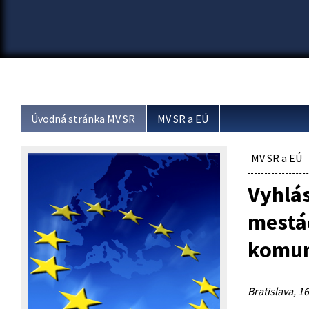
Úvodná stránka MV SR
MV SR a EÚ
MV SR a EÚ
Vyhlás
mestá
komuní
Bratislava, 16