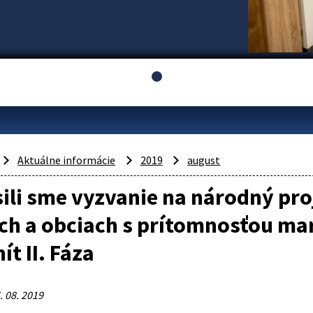
Aktuálne informácie
2019
august
ili sme vyzvanie na národný pr
ch a obciach s prítomnosťou ma
t II. Fáza
. 08. 2019