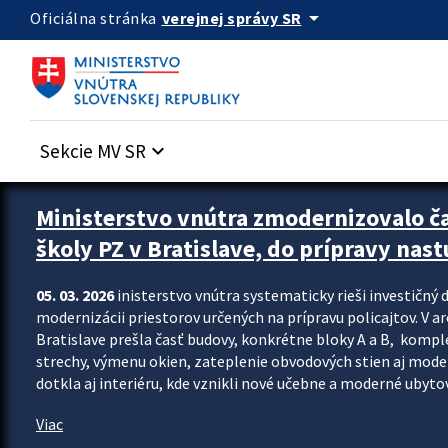
Preskocit na hlavný obsah
arrow_drop_down
verejnej správy SR
Oficiálna stránka
Sekcie MV SR
keyboard_arrow_down
Ministerstvo vnútra zmodernizovalo č
školy PZ v Bratislave, do prípravy nast
05. 03. 2026
inisterstvo vnútra systematicky rieši investičný d
modernizácii priestorov určených na prípravu policajtov. V a
Bratislave prešla časť budovy, konkrétne bloky A a B, komp
strechy, výmenu okien, zateplenie obvodových stien aj modern
dotkla aj interiéru, kde vznikli nové učebne a moderné ubytov
Viac