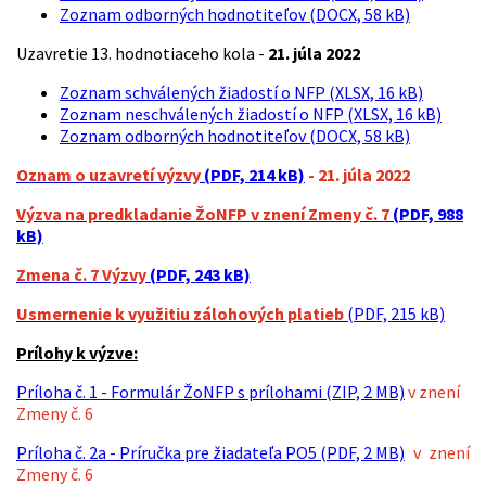
Zoznam odborných hodnotiteľov (DOCX, 58 kB)
Uzavretie 13. hodnotiaceho kola -
21. júla 2022
Zoznam schválených žiadostí o NFP (XLSX, 16 kB)
Zoznam neschválených žiadostí o NFP (XLSX, 16 kB)
Zoznam odborných hodnotiteľov (DOCX, 58 kB)
Oznam o uzavretí výzvy
(PDF, 214 kB)
- 21. júla 2022
Výzva na predkladanie ŽoNFP v znení Zmeny č. 7
(PDF, 988
kB)
Zmena č. 7 Výzvy
(PDF, 243 kB)
Usmernenie k využitiu zálohových
platieb
(PDF, 215 kB)
Prílohy k výzve
:
Príloha č. 1 - Formulár ŽoNFP s prílohami (ZIP, 2 MB)
v znení
Zmeny č. 6
Príloha č. 2a - Príručka pre žiadateľa PO5 (PDF, 2 MB)
v znení
Zmeny č. 6