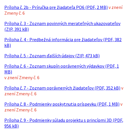
Príloha č. 2b - Príručka pre žiadateľa PO6 (PDF, 2 MB)
v znení
Zmeny č. 6
Príloha č. 3 - Zoznam povinných merateľných ukazovateľov
(ZIP, 391 kB)
Príloha č. 4 - Predbežná informácia pre žiadateľov (PDF, 382
kB)
Príloha č. 5 - Zoznam ďalších údajov (ZIP, 473 kB)
Príloha č. 6 - Zoznam skupín oprávnených výdavkov (PDF, 1
MB)
v znení Zmeny č. 6
Príloha č. 7 - Zoznam oprávnených žiadateľov (PDF, 352 kB)
v
znení Zmeny č. 6
Príloha č. 8 - Podmienky poskytnutia príspevku (PDF, 1 MB)
v
znení Zmeny č. 6
Príloha č. 9 - Podmienky súladu projektu s princípmi 3D (PDF,
956 kB)