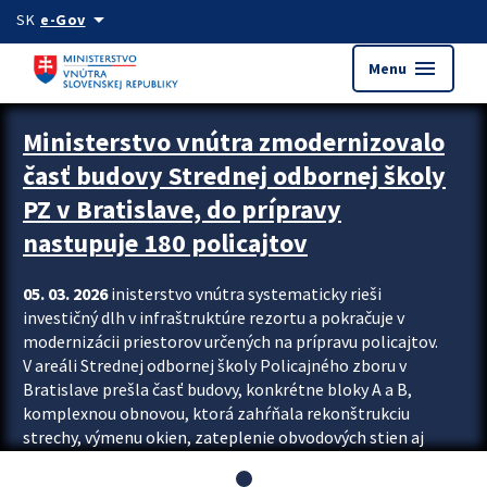
Preskocit na hlavný obsah
arrow_drop_down
SK
e-Gov
menu
Menu
Ministerstvo vnútra zmodernizovalo
časť budovy Strednej odbornej školy
PZ v Bratislave, do prípravy
nastupuje 180 policajtov
05. 03. 2026
inisterstvo vnútra systematicky rieši
investičný dlh v infraštruktúre rezortu a pokračuje v
modernizácii priestorov určených na prípravu policajtov.
V areáli Strednej odbornej školy Policajného zboru v
Bratislave prešla časť budovy, konkrétne bloky A a B,
komplexnou obnovou, ktorá zahŕňala rekonštrukciu
strechy, výmenu okien, zateplenie obvodových stien aj
modernizáciu inžinierskych sietí. Modernizácia sa dotkla
aj interiéru, kde vznikli nové učebne a moderné