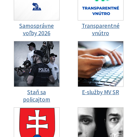
Samosprávne
Transparentné
voľby 2026
vnútro
Staň sa
E-služby MV SR
policajtom