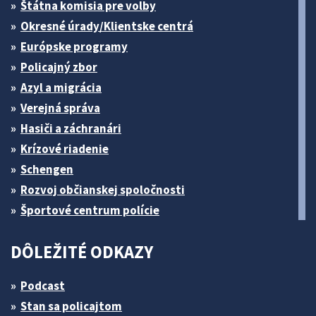
Štátna komisia pre volby
Okresné úrady/Klientske centrá
Európske programy
Policajný zbor
Azyl a migrácia
Verejná správa
Hasiči a záchranári
Krízové riadenie
Schengen
Rozvoj občianskej spoločnosti
Športové centrum polície
DÔLEŽITÉ ODKAZY
Podcast
Stan sa policajtom