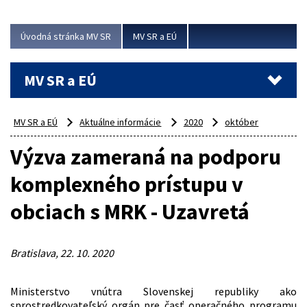
ubytovacie izby. Zrekonštruované...
Úvodná stránka MV SR
MV SR a EÚ
Viac
MV SR a EÚ
MV SR a EÚ
Aktuálne informácie
2020
október
Výzva zameraná na podporu
komplexného prístupu v
obciach s MRK - Uzavretá
Bratislava, 22. 10. 2020
Ministerstvo vnútra Slovenskej republiky ako
sprostredkovateľský orgán pre časť operačného programu