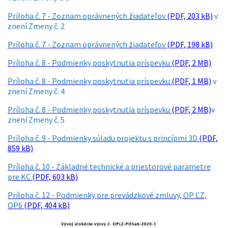
Príloha č. 7 - Zoznam oprávnených žiadateľov
(PDF, 203 kB)
v
znení Zmeny č. 2
Príloha č. 7 - Zoznam oprávnených žiadateľov
(PDF, 198 kB)
Príloha č. 8 - Podmienky poskytnutia príspevku
(PDF, 2 MB)
Príloha č. 8 - Podmienky poskytnutia príspevku
(PDF, 1 MB)
v
znení Zmeny č. 4
Príloha č. 8 - Podmienky poskytnutia príspevku
(PDF, 2 MB)
v
znení Zmeny č. 5
Príloha č. 9 - Podmienky súladu projektu s princípmi 3D
(PDF,
859 kB)
Príloha č. 10 - Základné technické a priestorové parametre
pre KC
(PDF, 603 kB)
Príloha č. 12 - Podmienky pre prevádzkové zmluvy, OP ĽZ,
OP6
(PDF, 404 kB)