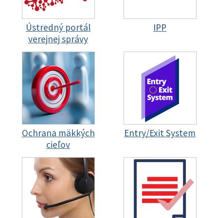
Ústredný portál
IPP
verejnej správy
Ochrana mäkkých
Entry/Exit System
cieľov