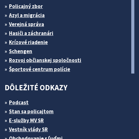
Policajný zbor
Azyl a migrácia
Verejná správa
Hasiči a záchranári
Krízové riadenie
Schengen
Rozvoj občianskej spoločnosti
Športové centrum polície
DÔLEŽITÉ ODKAZY
Podcast
Stan sa policajtom
E-služby MV SR
Vestník vlády SR
Obchodovanie s ľuďmi