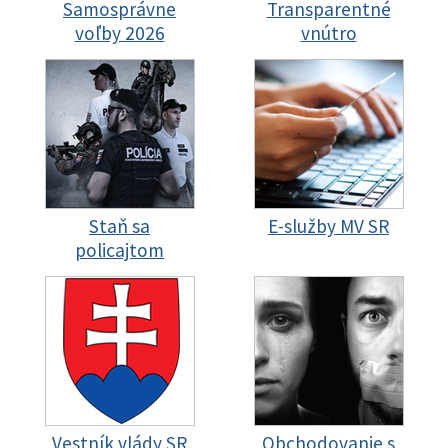
Samosprávne
Transparentné
voľby 2026
vnútro
Staň sa
E-služby MV SR
policajtom
Vestník vlády SR
Obchodovanie s