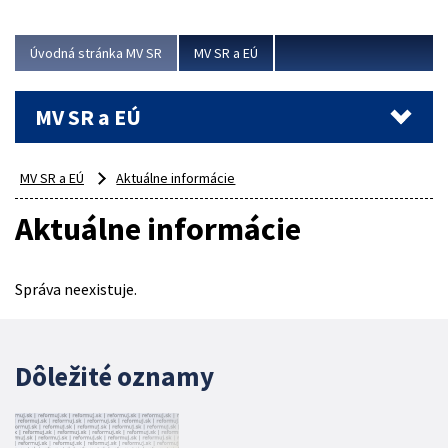
ubytovacie izby. Zrekonštruované...
Úvodná stránka MV SR
MV SR a EÚ
Viac
MV SR a EÚ
MV SR a EÚ
Aktuálne informácie
Aktuálne informácie
Správa neexistuje.
Dôležité oznamy