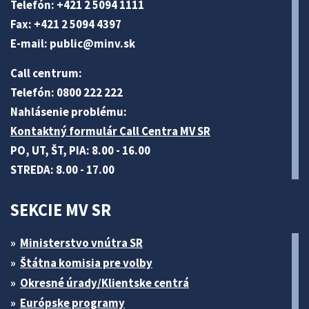
Telefón: +421 2 5094 1111
Fax: +421 2 5094 4397
E-mail:
public@minv
.sk
Call centrum:
Telefón: 0800 222 222
Nahlásenie problému:
Kontaktný formulár Call Centra MV SR
PO, UT, ŠT, PIA: 8.00 - 16.00
STREDA: 8.00 - 17.00
SEKCIE MV SR
Ministerstvo vnútra SR
Štátna komisia pre volby
Okresné úrady/Klientske centrá
Európske programy