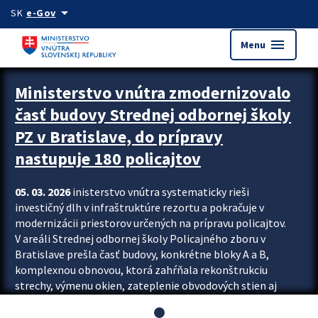
Preskocit na hlavný obsah
arrow_drop_down
SK
e-Gov
menu
Menu
Ministerstvo vnútra zmodernizovalo
časť budovy Strednej odbornej školy
PZ v Bratislave, do prípravy
nastupuje 180 policajtov
05. 03. 2026
inisterstvo vnútra systematicky rieši
investičný dlh v infraštruktúre rezortu a pokračuje v
modernizácii priestorov určených na prípravu policajtov.
V areáli Strednej odbornej školy Policajného zboru v
Bratislave prešla časť budovy, konkrétne bloky A a B,
komplexnou obnovou, ktorá zahŕňala rekonštrukciu
strechy, výmenu okien, zateplenie obvodových stien aj
modernizáciu inžinierskych sietí. Modernizácia sa dotkla
aj interiéru, kde vznikli nové učebne a moderné