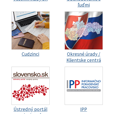
ľuďmi
Cudzinci
Okresné úrady /
Klientske centrá
Ústredný portál
IPP