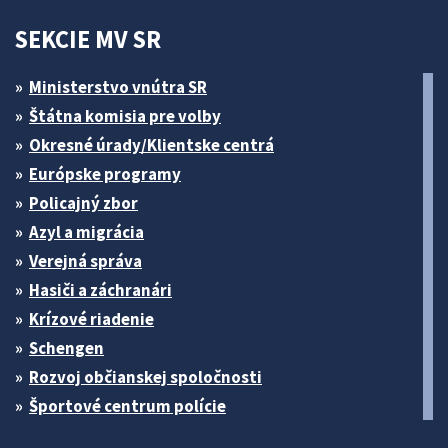
SEKCIE MV SR
Ministerstvo vnútra SR
Štátna komisia pre volby
Okresné úrady/Klientske centrá
Európske programy
Policajný zbor
Azyl a migrácia
Verejná správa
Hasiči a záchranári
Krízové riadenie
Schengen
Rozvoj občianskej spoločnosti
Športové centrum polície