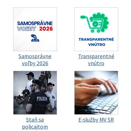
Samosprávne
Transparentné
voľby 2026
vnútro
Staň sa
E-služby MV SR
policajtom