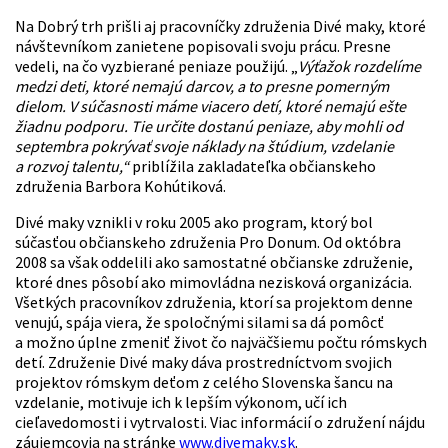
Na Dobrý trh prišli aj pracovníčky združenia Divé maky, ktoré
návštevníkom zanietene popisovali svoju prácu. Presne
vedeli, na čo vyzbierané peniaze použijú. „
Výťažok rozdelíme
medzi deti, ktoré nemajú darcov, a to presne pomerným
dielom. V súčasnosti máme viacero detí, ktoré nemajú ešte
žiadnu podporu. Tie určite dostanú peniaze, aby mohli od
septembra pokrývať svoje náklady na štúdium, vzdelanie
a rozvoj talentu,“
priblížila zakladateľka občianskeho
združenia Barbora Kohútiková.
Divé maky vznikli v roku 2005 ako program, ktorý bol
súčasťou občianskeho združenia Pro Donum. Od októbra
2008 sa však oddelili ako samostatné občianske združenie,
ktoré dnes pôsobí ako mimovládna nezisková organizácia.
Všetkých pracovníkov združenia, ktorí sa projektom denne
venujú, spája viera, že spoločnými silami sa dá pomôcť
a možno úplne zmeniť život čo najväčšiemu počtu rómskych
detí. Združenie Divé maky dáva prostredníctvom svojich
projektov rómskym deťom z celého Slovenska šancu na
vzdelanie, motivuje ich k lepším výkonom, učí ich
cieľavedomosti i vytrvalosti. Viac informácií o združení nájdu
záujemcovia na stránke
www.divemaky.sk
.