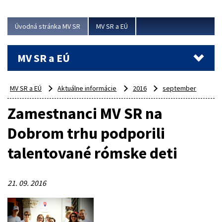
ubytovacie izby. Zrekonštruované...
Úvodná stránka MV SR
MV SR a EÚ
Viac
MV SR a EÚ
MV SR a EÚ
Aktuálne informácie
2016
september
Zamestnanci MV SR na
Dobrom trhu podporili
talentované rómske deti
21. 09. 2016