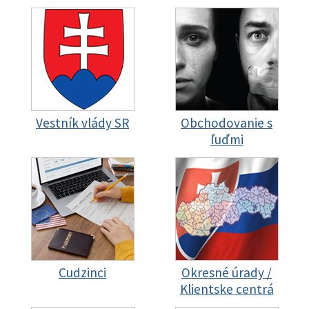
Vestník vlády SR
Obchodovanie s
ľuďmi
Cudzinci
Okresné úrady /
Klientske centrá