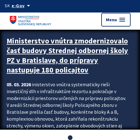
Preskocit na hlavný obsah
arrow_drop_down
SK
e-Gov
menu
Menu
Ministerstvo vnútra zmodernizovalo
časť budovy Strednej odbornej školy
PZ v Bratislave, do prípravy
nastupuje 180 policajtov
05. 03. 2026
inisterstvo vnútra systematicky rieši
investičný dlh v infraštruktúre rezortu a pokračuje v
modernizácii priestorov určených na prípravu policajtov.
V areáli Strednej odbornej školy Policajného zboru v
Bratislave prešla časť budovy, konkrétne bloky A a B,
komplexnou obnovou, ktorá zahŕňala rekonštrukciu
strechy, výmenu okien, zateplenie obvodových stien aj
modernizáciu inžinierskych sietí. Modernizácia sa dotkla
aj interiéru, kde vznikli nové učebne a moderné