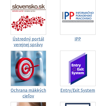
Ústredný portál
IPP
verejnej správy
Ochrana mäkkých
Entry/Exit System
cieľov