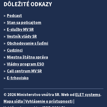
DÔLEŽITÉ ODKAZY
Podcast
Stan sa policajtom
E-služby MV SR
Vestník vlády SR
Obchodovanie s ľuďmi
Cudzinci
Miestna štátna správa
Vládny program ESO
Call centrum MV SR
E-trhovisko
© 2026 Ministerstvo vnútra SR. Web od
ELET systems
.
Mapa sídla
|
Vyhlásenie o prístupnosti
|