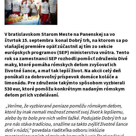
V bratislavskom Starom Meste na Panenskej sa vo
štvrtok 15. septembra konal Dobrý trh, na ktorom sa po
vlaňajšej premiére opäť zúčastnil aj tím zo sekcie
európskych programov (SEP) ministerstva vnútra. Tento
rok sa zamestnanci SEP rozhodli pomôcť združeniu Divé
maky, ktoré pomáha rómskych deťom zvyšovať ich
životné šance, a mať tak lepší život. Na akcii celý deň
ponúkali za dobrovoľný príspevok domáce koláče a
limonádu. Pre združenie takýmto spôsobom vyzbierali
530 eur, ktoré pomôžu konkrétnym nadaným rómskym
deťom pri ich vzdelávaní.
„Veríme, že vyzbierané peniaze pomôžu rómskym deťom,
ktoré by inak nemali možnosť zmeniť svoj život k lepšiemu,
alebo by to bolo pre nich veľmi ťažké. Podujatie Dobrý trh sa
pre nás stáva tradíciou, snažíme sa takto zvýšiť životné šance
detí v núdzi,“
povedala riaditeľka odboru inklúzie
marginalizovaných rómskych komunít Lucia Rozkopálová.