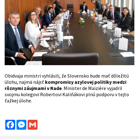
Obidvaja ministri vyhlásili, že Slovensko bude mať dôležitú
úlohu, najmä nájsť
kompromisy azylovej politiky medzi
rôznymi záujmami v Rade
. Minister de Maizière vyjadril
svojmu kolegovi Robertovi Kaliňákovi plnú podporu v tejto
ťažkej úlohe.
Facebook
Messenger
Gmail