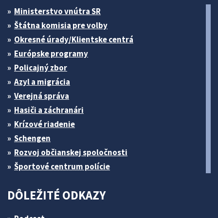
Ministerstvo vnútra SR
Štátna komisia pre volby
Okresné úrady/Klientske centrá
Európske programy
Policajný zbor
Azyl a migrácia
Verejná správa
Hasiči a záchranári
Krízové riadenie
Schengen
Rozvoj občianskej spoločnosti
Športové centrum polície
DÔLEŽITÉ ODKAZY