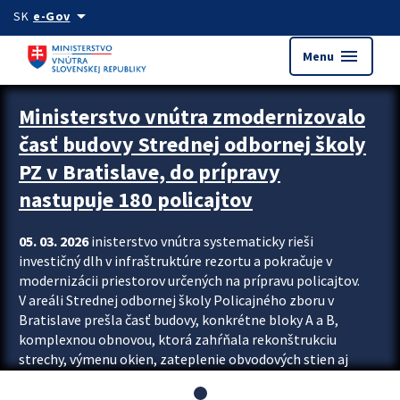
Preskocit na hlavný obsah
arrow_drop_down
SK
e-Gov
menu
Menu
Ministerstvo vnútra zmodernizovalo
časť budovy Strednej odbornej školy
PZ v Bratislave, do prípravy
nastupuje 180 policajtov
05. 03. 2026
inisterstvo vnútra systematicky rieši
investičný dlh v infraštruktúre rezortu a pokračuje v
modernizácii priestorov určených na prípravu policajtov.
V areáli Strednej odbornej školy Policajného zboru v
Bratislave prešla časť budovy, konkrétne bloky A a B,
komplexnou obnovou, ktorá zahŕňala rekonštrukciu
strechy, výmenu okien, zateplenie obvodových stien aj
modernizáciu inžinierskych sietí. Modernizácia sa dotkla
aj interiéru, kde vznikli nové učebne a moderné