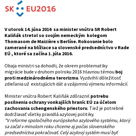
V utorok 14. júna 2016 sa minister vnútra SR Robert
Kaliňák stretol so svojím nemeckým kolegom
Thomasom de Maizière v Berlíne. Rokovanie bolo
zamerané na blížiace sa slovenské predsedníctvo v Rade
EÚ , ktoré sa začína 1. júla 2016.
Obaja ministri sa dohodli, že okrem problematiky
migrácie bude v druhom polroku 2016 hlavnou témou
boj
proti medzinárodnému terorizmu
. Vyzdvihli dôležitosť
zdieľania už existujúcich dát a vzájomnú výmenu informácií.
Minister vnútra Robert Kaliňák zdôraznil
potrebu
posilnenia ochrany vonkajších hraníc EÚ za účelom
zachovania schengenského priestoru
. Tiež je potrebné
dodržiavať všetky pravidlá azylovej politiky.
"V reforme spoločného európskeho azylového systému, ktorý
sa začal v minulom roku chceme aj počas slovenského
predsedníctva pokračovať. Celý azylový systém musí byť