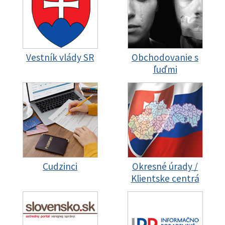
Vestník vlády SR
Obchodovanie s
ľuďmi
Cudzinci
Okresné úrady /
Klientske centrá