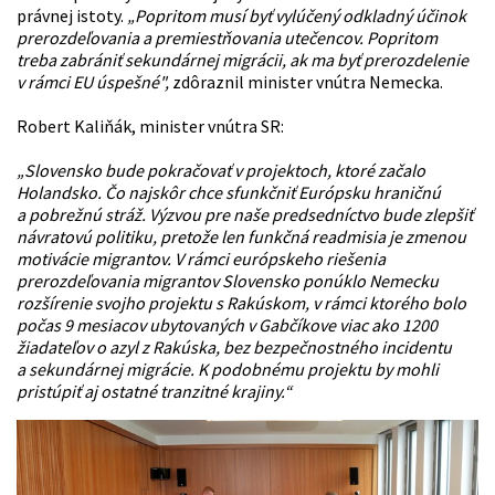
právnej istoty.
„Popritom musí byť vylúčený odkladný účinok
prerozdeľovania a premiestňovania utečencov. Popritom
treba zabrániť sekundárnej migrácii, ak ma byť prerozdelenie
v rámci EU úspešné",
zdôraznil minister vnútra Nemecka.
Robert Kaliňák, minister vnútra SR:
„Slovensko bude pokračovať v projektoch, ktoré začalo
Holandsko. Čo najskôr chce sfunkčniť Európsku hraničnú
a pobrežnú stráž. Výzvou pre naše predsedníctvo bude zlepšiť
návratovú politiku, pretože len funkčná readmisia je zmenou
motivácie migrantov. V rámci európskeho riešenia
prerozdeľovania migrantov Slovensko ponúklo Nemecku
rozšírenie svojho projektu s Rakúskom, v rámci ktorého bolo
počas 9 mesiacov ubytovaných v Gabčíkove viac ako 1200
žiadateľov o azyl z Rakúska, bez bezpečnostného incidentu
a sekundárnej migrácie. K podobnému projektu by mohli
pristúpiť aj ostatné tranzitné krajiny.“