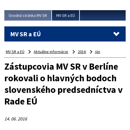
ubytovacie izby. Zrekonštruované...
Úvodná stránka MV SR
MV SR a EÚ
Viac
MV SR a EÚ
MV SR a EÚ
Aktuálne informácie
2016
jún
Zástupcovia MV SR v Berlíne
rokovali o hlavných bodoch
slovenského predsedníctva v
Rade EÚ
14. 06. 2016