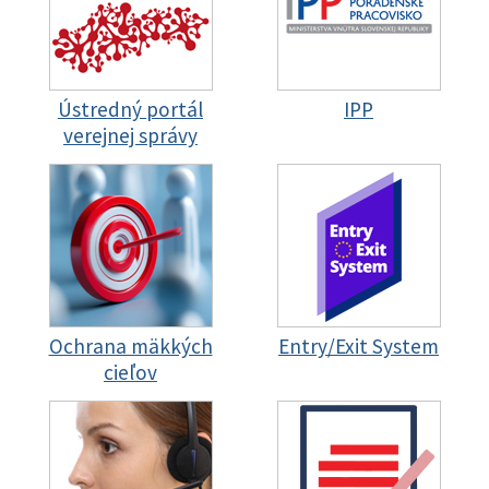
Ústredný portál
IPP
verejnej správy
Ochrana mäkkých
Entry/Exit System
cieľov