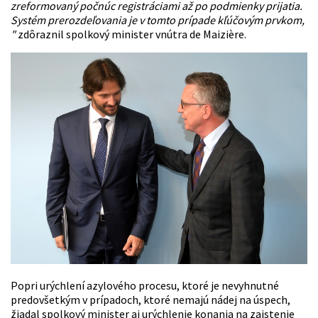
zreformovaný počnúc registráciami až po podmienky prijatia.
Systém prerozdeľovania je v tomto prípade kľúčovým prvkom,
"
zdôraznil spolkový minister vnútra de Maizière.
Popri urýchlení azylového procesu, ktoré je nevyhnutné
predovšetkým v prípadoch, ktoré nemajú nádej na úspech,
žiadal spolkový minister aj urýchlenie konania na zaistenie