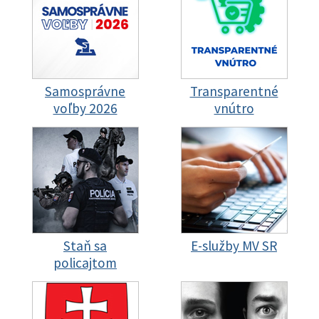
Samosprávne
Transparentné
voľby 2026
vnútro
Staň sa
E-služby MV SR
policajtom