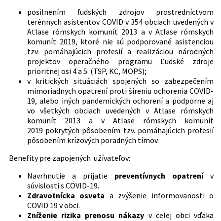
posilnením ľudských zdrojov prostredníctvom
terénnych asistentov COVID v 354 obciach uvedených v
Atlase rómskych komunít 2013 a v Atlase rómskych
komunít 2019, ktoré nie sú podporované asistenciou
tzv. pomáhajúcich profesií a realizáciou národných
projektov operačného programu Ľudské zdroje
prioritnej osi 4 a 5. (TSP, KC, MOPS);
v kritických situáciách spojených so zabezpečením
mimoriadnych opatrení proti šíreniu ochorenia COVID-
19, alebo iných pandemických ochorení a podporne aj
vo všetkých obciach uvedených v Atlase rómskych
komunít 2013 a v Atlase rómskych komunít
2019 pokrytých pôsobením tzv. pomáhajúcich profesií
pôsobením krízových poradných tímov.
Benefity pre zapojených užívateľov:
Navrhnutie a prijatie
preventívnych opatrení
v
súvislosti s COVID-19.
Zdravotnícka osveta
a zvýšenie informovanosti o
COVID 19 v obci.
Zníženie rizika prenosu nákazy
v celej obci vďaka