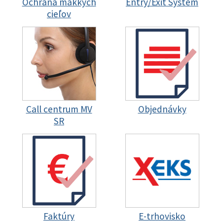
Ochrana mäkkých
Entry/Exit System
cieľov
Call centrum MV
Objednávky
SR
Faktúry
E-trhovisko