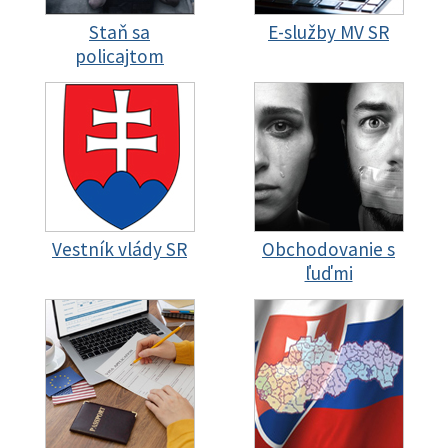
Staň sa
E-služby MV SR
policajtom
Vestník vlády SR
Obchodovanie s
ľuďmi