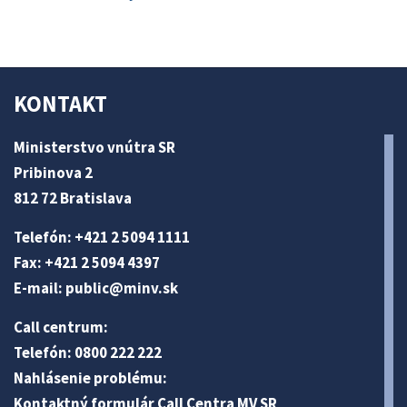
KONTAKT
Ministerstvo vnútra SR
Pribinova 2
812 72 Bratislava
Telefón: +421 2 5094 1111
Fax: +421 2 5094 4397
E-mail:
public@minv
.sk
Call centrum:
Telefón: 0800 222 222
Nahlásenie problému:
Kontaktný formulár Call Centra MV SR