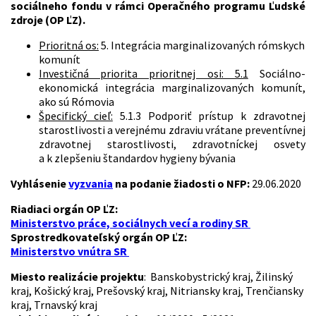
sociálneho fondu v rámci
Operačného programu Ľudské
zdroje (OP ĽZ).
Prioritná os:
5. Integrácia marginalizovaných rómskych
komunít
Investičná priorita prioritnej osi: 5.1
Sociálno-
ekonomická integrácia marginalizovaných komunít,
ako sú Rómovia
Špecifický cieľ:
5.1.3 Podporiť prístup k zdravotnej
starostlivosti a verejnému zdraviu vrátane preventívnej
zdravotnej starostlivosti, zdravotníckej osvety
a k zlepšeniu štandardov hygieny bývania
Vyhlásenie
vyzvania
na podanie žiadosti o NFP:
29.06.2020
Riadiaci orgán OP ĽZ:
Ministerstvo práce, sociálnych vecí a rodiny SR
Sprostredkovateľský orgán OP ĽZ:
Ministerstvo vnútra SR
Miesto realizácie projektu
: Banskobystrický kraj, Žilinský
kraj, Košický kraj, Prešovský kraj, Nitriansky kraj, Trenčiansky
kraj, Trnavský kraj