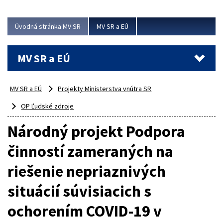
ubytovacie izby. Zrekonštruované...
Úvodná stránka MV SR
MV SR a EÚ
Viac
MV SR a EÚ
MV SR a EÚ
Projekty Ministerstva vnútra SR
OP Ľudské zdroje
Národný projekt Podpora
činností zameraných na
riešenie nepriaznivých
situácií súvisiacich s
ochorením COVID-19 v