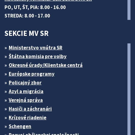
PO, UT, ŠT, PIA: 8.00 - 16.00
STREDA: 8.00 - 17.00
SEKCIE MV SR
Ministerstvo vnútra SR
Štátna komisia pre volby
Okresné úrady/Klientske centrá
Európske programy
Policajný zbor
Azyl a migrácia
Verejná správa
Hasiči a záchranári
Krízové riadenie
Schengen
Rozvoj občianskej spoločnosti