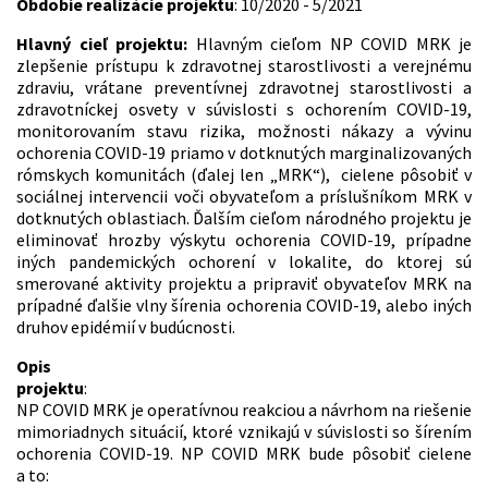
Obdobie realizácie projektu
: 10/2020 - 5/2021
Hlavný cieľ projektu:
Hlavným cieľom NP COVID MRK je
zlepšenie prístupu k zdravotnej starostlivosti a verejnému
zdraviu, vrátane preventívnej zdravotnej starostlivosti a
zdravotníckej osvety v súvislosti s ochorením COVID-19,
monitorovaním stavu rizika, možnosti nákazy a vývinu
ochorenia COVID-19 priamo v dotknutých marginalizovaných
rómskych komunitách (ďalej len „MRK“), cielene pôsobiť v
sociálnej intervencii voči obyvateľom a príslušníkom MRK v
dotknutých oblastiach. Ďalším cieľom národného projektu je
eliminovať hrozby výskytu ochorenia COVID-19, prípadne
iných pandemických ochorení v lokalite, do ktorej sú
smerované aktivity projektu a pripraviť obyvateľov MRK na
prípadné ďalšie vlny šírenia ochorenia COVID-19, alebo iných
druhov epidémií v budúcnosti.
Opis
projektu
NP COVID MRK je operatívnou reakciou a návrhom na riešenie
mimoriadnych situácií, ktoré vznikajú v súvislosti so šírením
ochorenia COVID-19. NP COVID MRK bude pôsobiť cielene
a to: