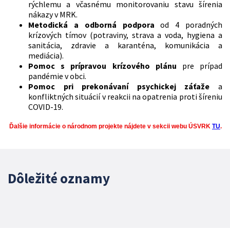
rýchlemu a včasnému monitorovaniu stavu šírenia
nákazy v MRK.
Metodická a odborná podpora
od 4 poradných
krízových tímov (potraviny, strava a voda, hygiena a
sanitácia, zdravie a karanténa, komunikácia a
mediácia).
Pomoc s prípravou krízového plánu
pre prípad
pandémie v obci.
Pomoc pri prekonávaní psychickej záťaže
a
konfliktných situácií v reakcii na opatrenia proti šíreniu
COVID-19.
Ďalšie informácie o národnom projekte nájdete v sekcii webu ÚSVRK
TU
.
Dôležité oznamy