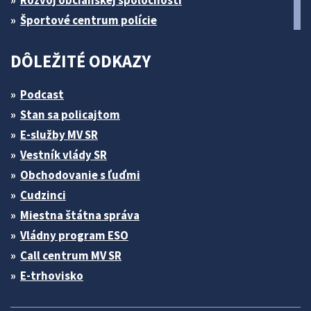
Športové centrum polície
DÔLEŽITÉ ODKAZY
Podcast
Stan sa policajtom
E-služby MV SR
Vestník vlády SR
Obchodovanie s ľuďmi
Cudzinci
Miestna štátna správa
Vládny program ESO
Call centrum MV SR
E-trhovisko