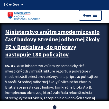
Preskocit na hlavný obsah
arrow_drop_down
SK
e-Gov
menu
Menu
Ministerstvo vnútra zmodernizovalo
časť budovy Strednej odbornej školy
PZ v Bratislave, do prípravy
nastupuje 180 policajtov
05. 03. 2026
inisterstvo vnútra systematicky rieši
investičný dlh v infraštruktúre rezortu a pokračuje v
modernizácii priestorov určených na prípravu policajtov.
V areáli Strednej odbornej školy Policajného zboru v
Bratislave prešla časť budovy, konkrétne bloky A a B,
komplexnou obnovou, ktorá zahŕňala rekonštrukciu
strechy, výmenu okien, zateplenie obvodových stien aj
modernizáciu inžinierskych sietí. Modernizácia sa dotkla
aj interiéru, kde vznikli nové učebne a moderné