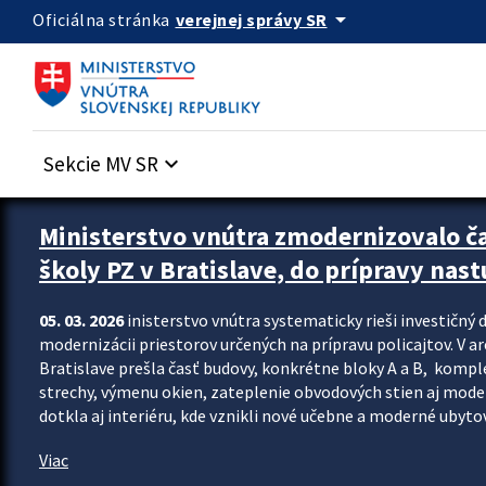
Preskocit na hlavný obsah
arrow_drop_down
verejnej správy SR
Oficiálna stránka
Sekcie MV SR
keyboard_arrow_down
Ministerstvo vnútra zmodernizovalo č
školy PZ v Bratislave, do prípravy nast
05. 03. 2026
inisterstvo vnútra systematicky rieši investičný d
modernizácii priestorov určených na prípravu policajtov. V a
Bratislave prešla časť budovy, konkrétne bloky A a B, komp
strechy, výmenu okien, zateplenie obvodových stien aj modern
dotkla aj interiéru, kde vznikli nové učebne a moderné ubytov
Viac