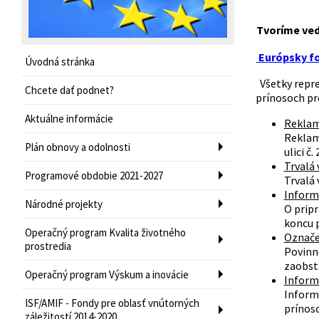
Tvoríme ve
Európsky fo
Úvodná stránka
Všetky repre
Chcete dať podnet?
prínosoch pr
Aktuálne informácie
Reklam
Reklam
Plán obnovy a odolnosti
ulici č.
Trvalá 
Programové obdobie 2021-2027
Trvalá 
Inform
Národné projekty
O prip
koncu p
Operačný program Kvalita životného
Označe
prostredia
Povinno
zaobsta
Operačný program Výskum a inovácie
Inform
Informa
ISF/AMIF - Fondy pre oblasť vnútorných
prínoso
záležitostí 2014-2020