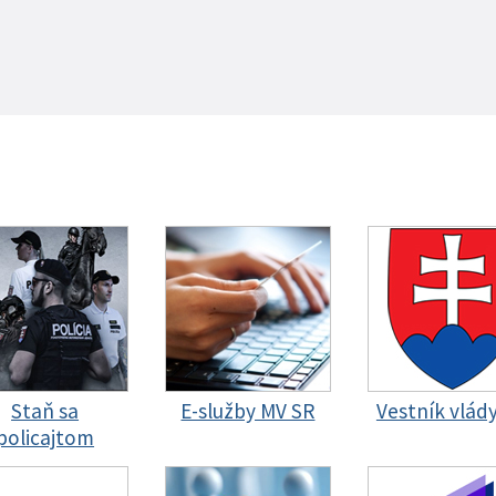
Staň sa
E-služby MV SR
Vestník vlád
policajtom