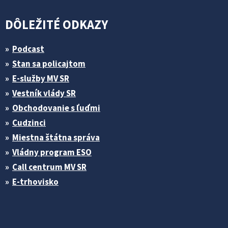
DÔLEŽITÉ ODKAZY
Podcast
Stan sa policajtom
E-služby MV SR
Vestník vlády SR
Obchodovanie s ľuďmi
Cudzinci
Miestna štátna správa
Vládny program ESO
Call centrum MV SR
E-trhovisko