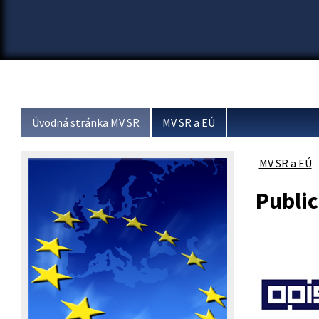
Úvodná stránka MV SR
MV SR a EÚ
MV SR a EÚ
Public