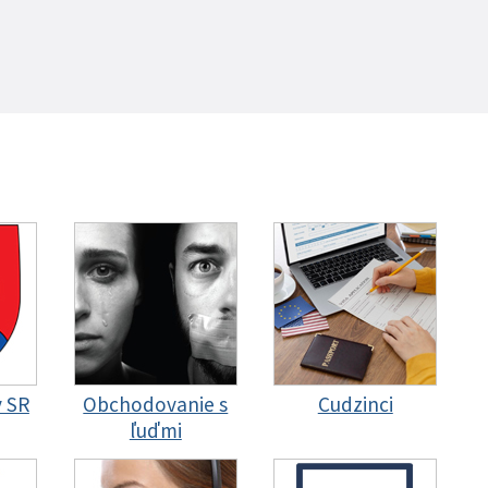
y SR
Obchodovanie s
Cudzinci
ľuďmi