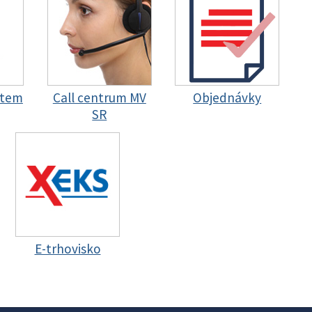
stem
Call centrum MV
Objednávky
SR
E-trhovisko