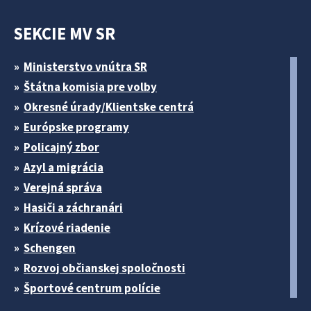
SEKCIE MV SR
Ministerstvo vnútra SR
Štátna komisia pre volby
Okresné úrady/Klientske centrá
Európske programy
Policajný zbor
Azyl a migrácia
Verejná správa
Hasiči a záchranári
Krízové riadenie
Schengen
Rozvoj občianskej spoločnosti
Športové centrum polície