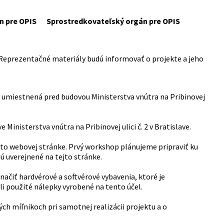
n pre OPIS
Sprostredkovateľský orgán pre OPIS
. Reprezentačné materiály budú informovať o projekte a jeho
 umiestnená pred budovou Ministerstva vnútra na Pribinovej
inisterstva vnútra na Pribinovej ulici č. 2 v Bratislave.
to webovej stránke. Prvý workshop plánujeme pripraviť ku
ú uverejnené na tejto stránke.
ačiť hardvérové a softvérové vybavenia, ktoré je
li použité nálepky vyrobené na tento účel.
ch míľnikoch pri samotnej realizácii projektu a o