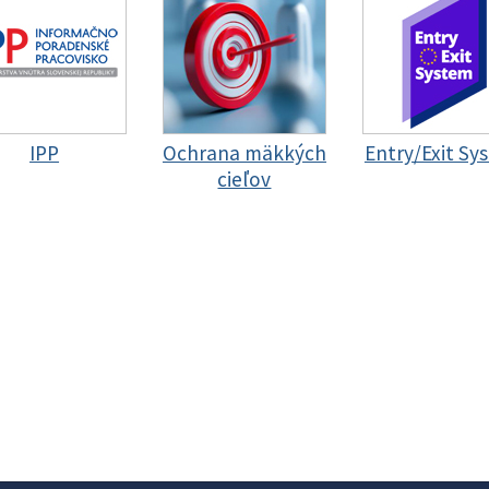
IPP
Ochrana mäkkých
Entry/Exit Sy
cieľov