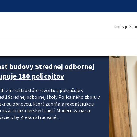
Dnes je 8. 
asť budovy Strednej odbornej
upuje 180 policajtov
lh v infraštruktúre rezortu a pokračuje v
reáli Strednej odbornej školy Policajného zboru v
lexnou obnovou, ktorá zahŕňala rekonštrukciu
izáciu inžinierskych sietí. Modernizácia sa
acie izby. Zrekonštruované...