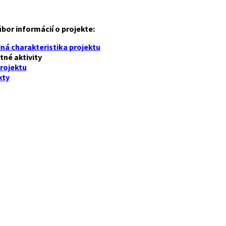
úbor informácií o projekte:
ná charakteristika projektu
tné aktivity
projektu
kty