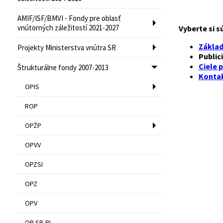
AMIF/ISF/BMVI - Fondy pre oblasť
vnútorných záležitostí 2021-2027
Vyberte si s
Základ
Projekty Ministerstva vnútra SR
Publici
Ciele 
Štrukturálne fondy 2007-2013
Konta
OPIS
ROP
OPŽP
OPVV
OPZSI
OPZ
OPV
OP SR-PL