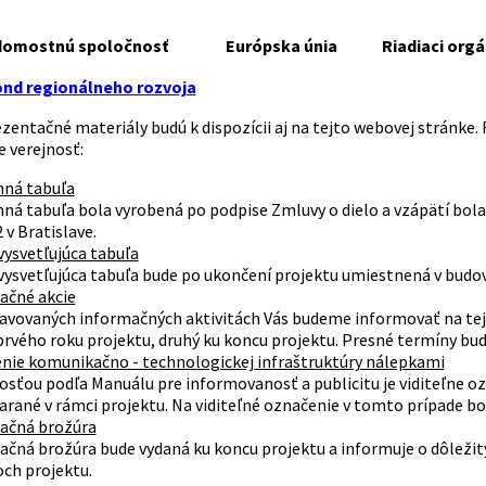
domostnú spoločnosť
Európska únia
Riadiaci orgá
nd regionálneho rozvoja
zentačné materiály budú k dispozícii aj na tejto webovej stránke
e verejnosť:
ná tabuľa
ná tabuľa bola vyrobená po podpise Zmluvy o dielo a vzápätí bola
 2 v Bratislave.
vysvetľujúca tabuľa
vysvetľujúca tabuľa bude po ukončení projektu umiestnená v budove M
ačné akcie
ravovaných informačných aktivitách Vás budeme informovať na tej
rvého roku projektu, druhý ku koncu projektu. Presné termíny bud
nie komunikačno - technologickej infraštruktúry nálepkami
sťou podľa Manuálu pre informovanosť a publicitu je viditeľne ozn
rané v rámci projektu. Na viditeľné označenie v tomto prípade bo
ačná brožúra
čná brožúra bude vydaná ku koncu projektu a informuje o dôležitý
ch projektu.