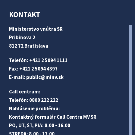
KONTAKT
Ministerstvo vnútra SR
Pribinova 2
812 72 Bratislava
Telefón: +421 2 5094 1111
Fax: +421 2 5094 4397
E-mail:
public@minv
.sk
Call centrum:
Telefón: 0800 222 222
Nahlásenie problému:
Kontaktný formulár Call Centra MV SR
PO, UT, ŠT, PIA: 8.00 - 16.00
STREDA: 8.00 - 17.00