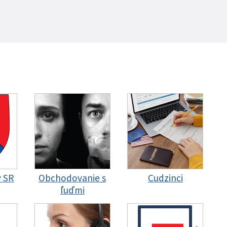
y SR
Obchodovanie s
Cudzinci
ľuďmi