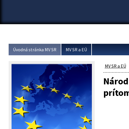
Úvodná stránka MV SR
MV SR a EÚ
MV SR a EÚ
Národn
príto