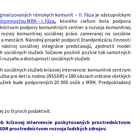
inalizovaných rómskych komunít – II. Fáza
je nástupníckym
rítomnosťou MRK – I. Fáza
,
ktorého cieľom bola podpora
edníctvom podpory komunitných centier a rozvoja komunitnej
 rozvoj komunitnej sociálnej práce zameranej na sociálne
 a mestách. Národný projekt podporil štandardizáciu činnosti
ástroj sociálnej integrácie predstavujú, zjednotil model
h sociálnych služieb. Súčasne posilnil pozície tak samotných
 rozsahu a dostupnosti sociálnych služieb.
h sociálnych služieb krízovej intervencie: komunitné centrum
žba pre deti a rodinu (NSSDR) v 180 obciach vrátane všetkých
služieb bude podporených 20 000 osôb z MRK. Predpokladaný
j zo štyroch podaktivít.
eb krízovej intervencie poskytovaných prostredníctvom
SSDR prostredníctvom rozvoja ľudských zdrojov.