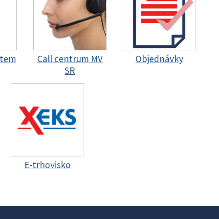
stem
Call centrum MV
Objednávky
SR
E-trhovisko