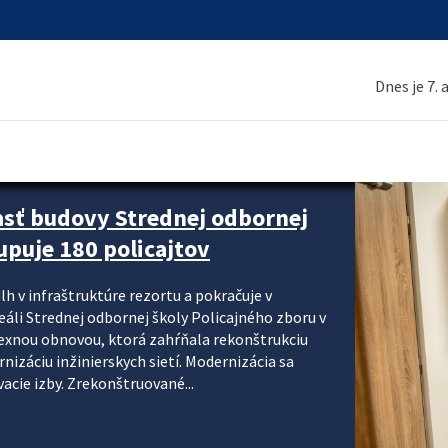
Dnes je 7.
asť budovy Strednej odbornej
upuje 180 policajtov
lh v infraštruktúre rezortu a pokračuje v
reáli Strednej odbornej školy Policajného zboru v
lexnou obnovou, ktorá zahŕňala rekonštrukciu
izáciu inžinierskych sietí. Modernizácia sa
acie izby. Zrekonštruované...