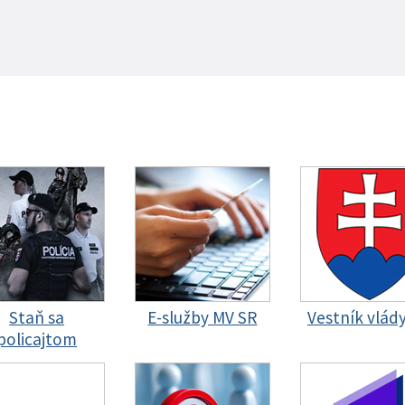
Staň sa
E-služby MV SR
Vestník vlád
policajtom