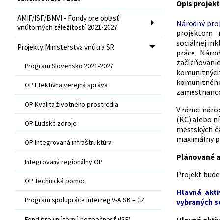
Opis projek
AMIF/ISF/BMVI - Fondy pre oblasť
Národný proj
vnútorných záležitostí 2021-2027
projektom 
sociálnej in
Projekty Ministerstva vnútra SR
práce. Náro
začleňovanie
Program Slovensko 2021-2027
komunitných
komunitného 
OP Efektívna verejná správa
zamestnancov
OP Kvalita životného prostredia
V rámci náro
(KC) alebo n
OP Ľudské zdroje
mestských ča
maximálny po
OP Integrovaná infraštruktúra
Plánované a
Integrovaný regionálny OP
Projekt bude 
OP Technická pomoc
Hlavná akti
Program spolupráce Interreg V-A SK – CZ
vybraných s
Fond pre vnútornú bezpečnosť (ISF)
Hlavná aktiv