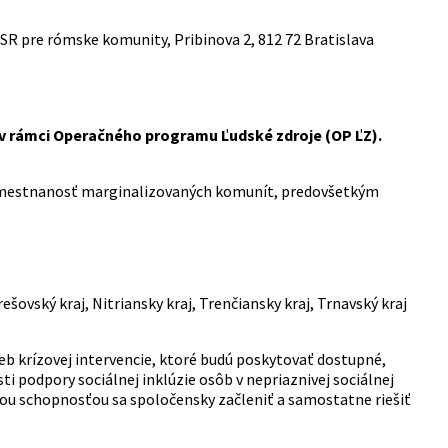
SR pre rómske komunity, Pribinova 2, 812 72 Bratislava
 v rámci Operačného programu Ľudské zdroje (OP ĽZ).
zamestnanosť marginalizovaných komunít, predovšetkým
rešovský kraj, Nitriansky kraj, Trenčiansky kraj, Trnavský kraj
eb krízovej intervencie, ktoré budú poskytovať dostupné,
ti podpory sociálnej inklúzie osôb v nepriaznivej sociálnej
u schopnosťou sa spoločensky začleniť a samostatne riešiť