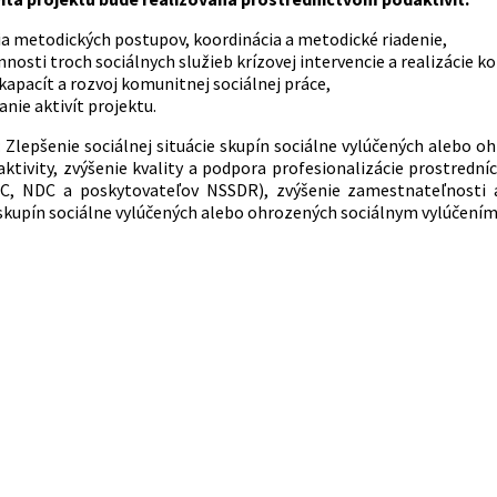
cia metodických postupov, koordinácia a metodické riadenie,
nnosti troch sociálnych služieb krízovej intervencie a realizácie k
kapacít a rozvoj komunitnej sociálnej práce,
nie aktivít projektu.
: Zlepšenie sociálnej situácie skupín sociálne vylúčených aleb
 aktivity, zvýšenie kvality a podpora profesionalizácie prostredn
KC, NDC a poskytovateľov NSSDR), zvýšenie zamestnateľnosti 
skupín sociálne vylúčených alebo ohrozených sociálnym vylúčením