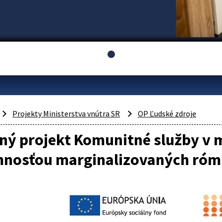
Projekty Ministerstva vnútra SR
OP Ľudské zdroje
ý projekt Komunitné služby v m
mnosťou marginalizovaných róms