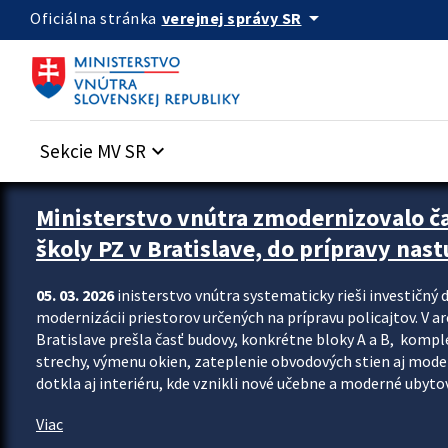
Preskocit na hlavný obsah
arrow_drop_down
verejnej správy SR
Oficiálna stránka
Sekcie MV SR
keyboard_arrow_down
Ministerstvo vnútra zmodernizovalo č
školy PZ v Bratislave, do prípravy nast
05. 03. 2026
inisterstvo vnútra systematicky rieši investičný d
modernizácii priestorov určených na prípravu policajtov. V a
Bratislave prešla časť budovy, konkrétne bloky A a B, komp
strechy, výmenu okien, zateplenie obvodových stien aj modern
dotkla aj interiéru, kde vznikli nové učebne a moderné ubytov
Viac