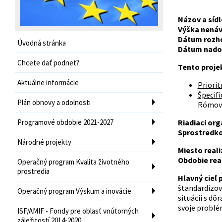
Názov a sídl
Výška nenáv
Dátum rozho
Úvodná stránka
Dátum nadob
Chcete dať podnet?
Tento proje
Aktuálne informácie
Priorit
Špecific
Plán obnovy a odolnosti
Rómov
Programové obdobie 2021-2027
Riadiaci org
Sprostredko
Národné projekty
Miesto reali
Obdobie real
Operačný program Kvalita životného
prostredia
Hlavný cieľ 
štandardizova
Operačný program Výskum a inovácie
situácii s d
svoje problé
ISF/AMIF - Fondy pre oblasť vnútorných
záležitostí 2014-2020