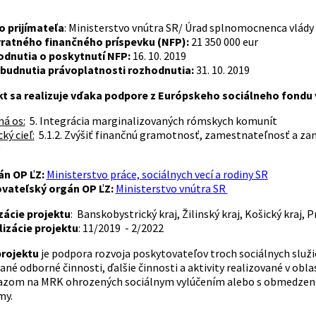
o prijímateľa
: Ministerstvo vnútra SR/ Úrad splnomocnenca vlády 
ratného finančného príspevku (NFP):
21 350 000 eur
dnutia o poskytnutí NFP:
16. 10. 2019
udnutia právoplatnosti rozhodnutia:
31. 10. 2019
kt sa realizuje vďaka podpore z Európskeho sociálneho fondu
ná os:
5. Integrácia marginalizovaných rómskych komunít
ký cieľ:
5.1.2. Zvýšiť finančnú gramotnosť, zamestnateľnosť a 
án OP ĽZ:
Ministerstvo práce, sociálnych vecí a rodiny SR
vateľský orgán OP ĽZ:
Ministerstvo vnútra SR
zácie projektu
: Banskobystrický kraj, Žilinský kraj, Košický kraj, P
izácie projektu
: 11/2019 - 2/2022
projektu
je podpora rozvoja poskytovateľov troch sociálnych služi
né odborné činnosti, ďalšie činnosti a aktivity realizované v oblas
ôrazom na MRK ohrozených sociálnym vylúčením alebo s obmedzeno
my.