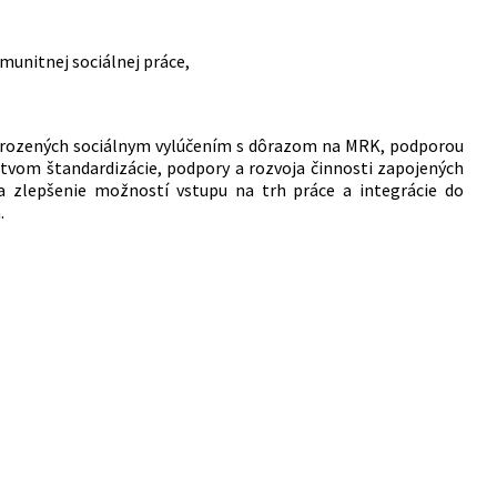
omunitnej sociálnej práce,
o ohrozených sociálnym vylúčením s dôrazom na MRK, podporou
íctvom štandardizácie, podpory a rozvoja činnosti zapojených
a zlepšenie možností vstupu na trh práce a integrácie do
.