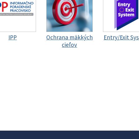
IPP
Ochrana mäkkých
Entry/Exit Sy
cieľov