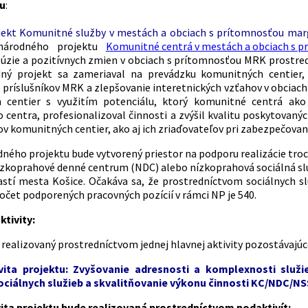
tu
:
ekt Komunitné služby v mestách a obciach s prítomnosťou marg
národného projektu
Komunitné centrá v mestách a obciach s p
klúzie a pozitívnych zmien v obciach s prítomnosťou MRK prostr
dný projekt sa zameriaval na prevádzku komunitných centier,
 príslušníkov MRK a zlepšovanie interetnických vzťahov v obciach
 centier s využitím potenciálu, ktorý komunitné centrá ako n
centra, profesionalizoval činnosti a zvýšil kvalitu poskytovanýc
 komunitných centier, ako aj ich zriaďovateľov pri zabezpečovaní
dného projektu bude vytvorený priestor na podporu realizácie troc
ízkoprahové denné centrum (NDC) alebo nízkoprahová sociálná slu
stí mesta Košice. Očakáva sa, že prostredníctvom sociálnych 
čet podporených pracovných pozícií v rámci NP je 540.
ktivity:
realizovaný prostredníctvom jednej hlavnej aktivity pozostávajúce
vita projektu:
Zvyšovanie adresnosti a komplexnosti služi
ociálnych služieb a skvalitňovanie výkonu činnosti KC/NDC/N
ita projektu bude realizovaná prostredníctvom podaktivít: