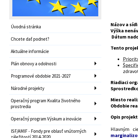
Názov a sídl
Úvodná stránka
Výška nenáv
Dátum nado
Chcete dať podnet?
Tento proje
Aktuálne informácie
Priorit
Plán obnovy a odolnosti
Špecific
zdravot
Programové obdobie 2021-2027
Riadiaci org
Národné projekty
Sprostredko
Miesto reali
Operačný program Kvalita životného
Obdobie real
prostredia
Opis projek
Operačný program Výskum a inovácie
Hlavným c
ISF/AMIF - Fondy pre oblasť vnútorných
marginaliz
záležitostí 2014-2020