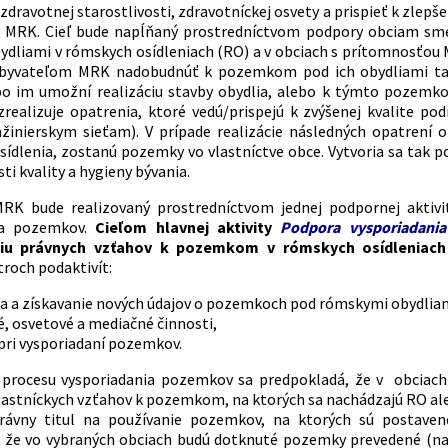
zdravotnej starostlivosti, zdravotníckej osvety a prispieť k zlepš
v MRK. Cieľ bude napĺňaný prostredníctvom podpory obciam sm
dliami v rómskych osídleniach (RO) a v obciach s prítomnosťou M
yvateľom MRK nadobudnúť k pozemkom pod ich obydliami taký 
ebo im umožní realizáciu stavby obydlia, alebo k týmto pozemk
ealizuje opatrenia, ktoré vedú/prispejú k zvýšenej kvalite po
nžinierskym sieťam). V prípade realizácie následných opatrení 
sídlenia, zostanú pozemky vo vlastníctve obce. Vytvoria sa tak
ti kvality a hygieny bývania.
K bude realizovaný prostredníctvom jednej podpornej aktivity
ia pozemkov.
Cieľom hlavnej aktivity
Podpora vysporiadan
niu právnych vzťahov k pozemkom v rómskych osídleniach 
troch podaktivít:
cia a získavanie nových údajov o pozemkoch pod rómskymi obydliam
é, osvetové a mediačné činnosti,
 pri vysporiadaní pozemkov.
 procesu vysporiadania pozemkov sa predpokladá, že v obciac
vlastníckych vzťahov k pozemkom, na ktorých sa nachádzajú RO a
ávny titul na používanie pozemkov, na ktorých sú postavené
 že vo vybraných obciach budú dotknuté pozemky prevedené (na 