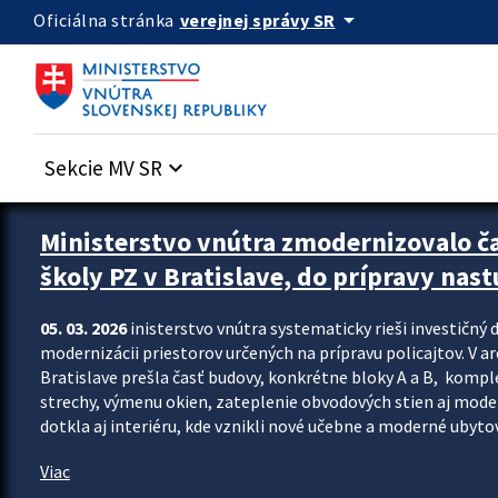
Preskocit na hlavný obsah
arrow_drop_down
verejnej správy SR
Oficiálna stránka
Sekcie MV SR
keyboard_arrow_down
Ministerstvo vnútra zmodernizovalo č
školy PZ v Bratislave, do prípravy nast
05. 03. 2026
inisterstvo vnútra systematicky rieši investičný d
modernizácii priestorov určených na prípravu policajtov. V a
Bratislave prešla časť budovy, konkrétne bloky A a B, komp
strechy, výmenu okien, zateplenie obvodových stien aj modern
dotkla aj interiéru, kde vznikli nové učebne a moderné ubytov
Viac