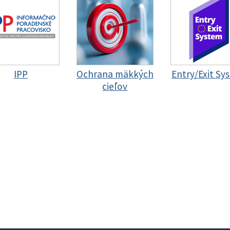
IPP
Ochrana mäkkých
Entry/Exit Sy
cieľov