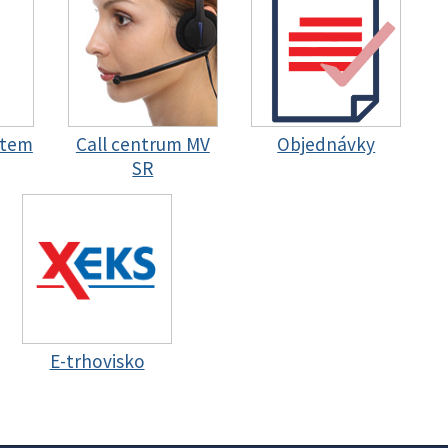
stem
Call centrum MV
Objednávky
SR
E-trhovisko