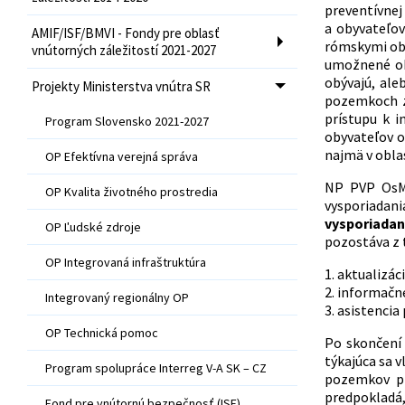
preventívnej 
a obyvateľo
AMIF/ISF/BMVI - Fondy pre oblasť
rómskymi oby
vnútorných záležitostí 2021-2027
umožnené ob
obývajú, al
Projekty Ministerstva vnútra SR
pozemkoch zr
prístupu k i
Program Slovensko 2021-2027
obyvateľov o
najmä v oblas
OP Efektívna verejná správa
NP PVP OsMR
OP Kvalita životného prostredia
vysporiadan
vysporiada
OP Ľudské zdroje
pozostáva z 
OP Integrovaná infraštruktúra
1. aktualizá
2. informačn
Integrovaný regionálny OP
3. asistencia
OP Technická pomoc
Po skončení
týkajúca sa 
Program spolupráce Interreg V-A SK – CZ
pozemkov pr
predpokladá,
Fond pre vnútornú bezpečnosť (ISF)