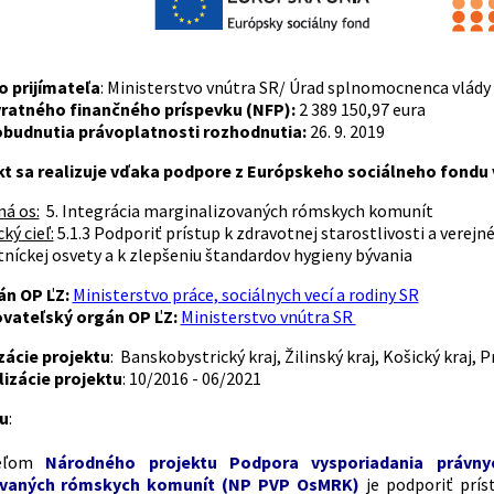
o prijímateľa
: Ministerstvo vnútra SR/ Úrad splnomocnenca vlády 
ratného finančného príspevku (NFP):
2 389 150,97 eura
budnutia právoplatnosti rozhodnutia:
26. 9. 2019
kt sa realizuje vďaka podpore z Európskeho sociálneho fondu
ná os:
5. Integrácia marginalizovaných rómskych komunít
ký cieľ:
5.1.3 Podporiť prístup k zdravotnej starostlivosti a verejn
níckej osvety a k zlepšeniu štandardov hygieny bývania
án OP ĽZ:
Ministerstvo práce, sociálnych vecí a rodiny SR
vateľský orgán OP ĽZ:
Ministerstvo vnútra SR
zácie projektu
: Banskobystrický kraj, Žilinský kraj, Košický kraj, P
izácie projektu
: 10/2016 - 06/2021
tu
:
ieľom
Národného projektu Podpora vysporiadania práv
ovaných rómskych komunít (NP PVP OsMRK)
je podporiť prís