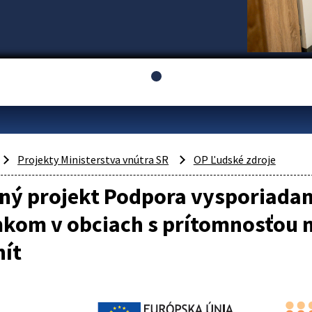
Projekty Ministerstva vnútra SR
OP Ľudské zdroje
ný projekt Podpora vysporiadan
kom v obciach s prítomnosťou 
ít