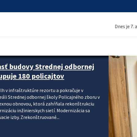
Dnes je 7.
asť budovy Strednej odbornej
upuje 180 policajtov
lh v infraštruktúre rezortu a pokračuje v
reáli Strednej odbornej školy Policajného zboru v
lexnou obnovou, ktorá zahŕňala rekonštrukciu
izáciu inžinierskych sietí. Modernizácia sa
acie izby. Zrekonštruované...