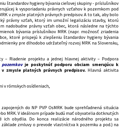
eniu štandardov hygieny bývania cieľovej skupiny - príslušníkov
erujúcej k vysporiadaniu právnych vzťahov k pozemkom pod
RK v zmysle platných právnych predpisov. A to tak, aby bolo
právny vzťah, ktorý im umožní legalizáciu stavby, ktorú
om nadobudne právny vzťah obec, ktorá následne na týchto
dmienok bývania príslušníkov MRK (napr. možnosť zriadenia
obce, ktoré prispejú k zlepšeniu štandardov hygieny bývania
 podmienky pre dlhodobo udržateľný rozvoj MRK na Slovensku,
 – Riadenie projektu a jednej hlavnej aktivity – Podpora
ia pozemkov
je poskytnúť podporu obciam smerujúcu k
v zmysle platných právnych predpisov.
Hlavná aktivita
i v rómskych osídleniach,
h zapojených do NP PVP OsMRK bude sprehľadnená situácia
lebo MRK. V ideálnom prípade budú mať obyvatelia dotknutých
 ich obydlia. Do konca realizácie národného projektu sa
základe zmluvy o prevode vlastníctva k pozemku a pod.) na