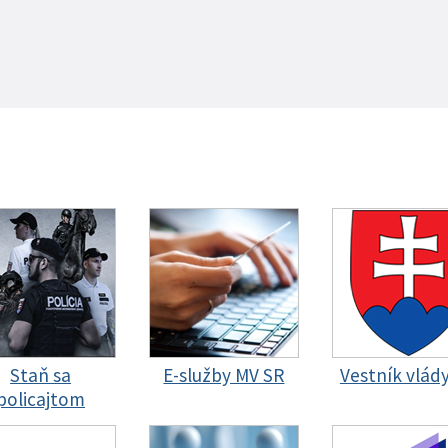
Staň sa
E-služby MV SR
Vestník vlád
policajtom