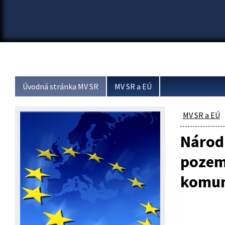
Úvodná stránka MV SR
MV SR a EÚ
MV SR a EÚ
Národ
pozem
komun