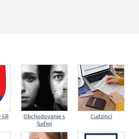
y SR
Obchodovanie s
Cudzinci
ľuďmi