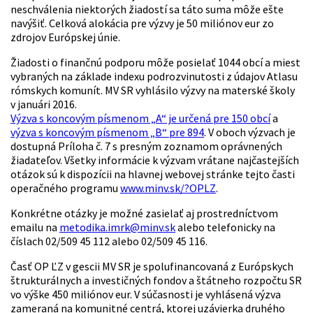
neschválenia niektorých žiadostí sa táto suma môže ešte
navýšiť. Celková alokácia pre výzvy je 50 miliónov eur zo
zdrojov Európskej únie.
Žiadosti o finančnú podporu môže posielať 1044 obcí a miest
vybraných na základe indexu podrozvinutosti z údajov Atlasu
rómskych komunít. MV SR vyhlásilo výzvy na materské školy
v januári 2016.
Výzva s koncovým písmenom „A“ je určená pre 150 obcí
a
výzva s koncovým písmenom „B“ pre 894
. V oboch výzvach je
dostupná Príloha č. 7 s presným zoznamom oprávnených
žiadateľov. Všetky informácie k výzvam vrátane najčastejších
otázok sú k dispozícii na hlavnej webovej stránke tejto časti
operačného programu
www.minv.sk/?OPLZ
.
Konkrétne otázky je možné zasielať aj prostredníctvom
emailu na
metodika.imrk@minv.sk
alebo telefonicky na
číslach 02/509 45 112 alebo 02/509 45 116.
Časť OP ĽZ v gescii MV SR je spolufinancovaná z Európskych
štrukturálnych a investičných fondov a štátneho rozpočtu SR
vo výške 450 miliónov eur. V súčasnosti je vyhlásená výzva
zameraná na komunitné centrá, ktorej uzávierka druhého