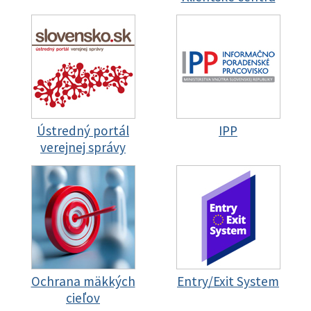
Ústredný portál
IPP
verejnej správy
Ochrana mäkkých
Entry/Exit System
cieľov