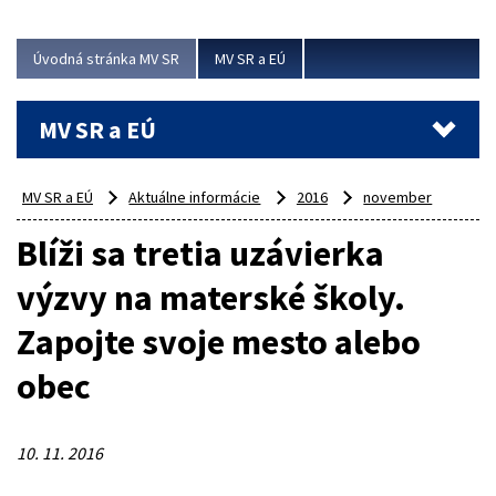
ubytovacie izby. Zrekonštruované...
Úvodná stránka MV SR
MV SR a EÚ
Viac
MV SR a EÚ
MV SR a EÚ
Aktuálne informácie
2016
november
Blíži sa tretia uzávierka
výzvy na materské školy.
Zapojte svoje mesto alebo
obec
10. 11. 2016