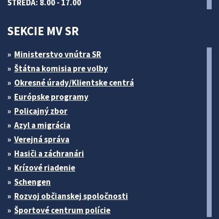
STREDA: 8.00 - 17.00
SEKCIE MV SR
Ministerstvo vnútra SR
Štátna komisia pre volby
Okresné úrady/Klientske centrá
Európske programy
Policajný zbor
Azyl a migrácia
Verejná správa
Hasiči a záchranári
Krízové riadenie
Schengen
Rozvoj občianskej spoločnosti
Športové centrum polície