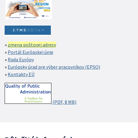
zmena poštovej adresy
Portál Európskej únie
Rada Európy
Európsky úrad pre výber pracovníkov (EPSO)
Kontakty EÚ
(PDF, 8 MB)