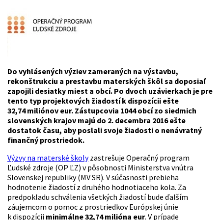
Do vyhlásených výziev zameraných na výstavbu,
rekonštrukciu a prestavbu materských škôl sa doposiaľ
zapojili desiatky miest a obcí. Po dvoch uzávierkach je pre
tento typ projektových žiadostí k dispozícii ešte
32,74 miliónov eur. Zástupcovia 1044 obcí zo siedmich
slovenských krajov majú do 2. decembra 2016 ešte
dostatok času, aby poslali svoje žiadosti o nenávratný
finančný prostriedok.
Výzvy na materské školy
zastrešuje Operačný program
Ľudské zdroje (OP ĽZ) v pôsobnosti Ministerstva vnútra
Slovenskej republiky (MV SR). V súčasnosti prebieha
hodnotenie žiadostí z druhého hodnotiaceho kola. Za
predpokladu schválenia všetkých žiadostí bude ďalším
záujemcom o pomoc z prostriedkov Európskej únie
k dispozícii
minimálne 32,74 milióna eur
. V prípade