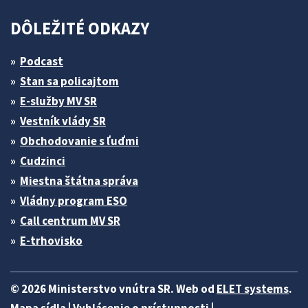
DÔLEŽITÉ ODKAZY
Podcast
Stan sa policajtom
E-služby MV SR
Vestník vlády SR
Obchodovanie s ľuďmi
Cudzinci
Miestna štátna správa
Vládny program ESO
Call centrum MV SR
E-trhovisko
© 2026 Ministerstvo vnútra SR. Web od
ELET systems
.
Mapa sídla
|
Vyhlásenie o prístupnosti
|