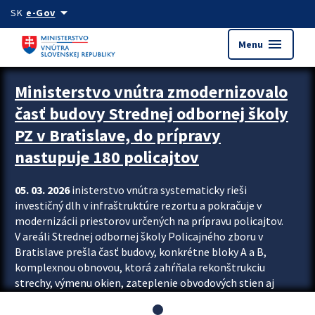
Preskocit na hlavný obsah
arrow_drop_down
SK
e-Gov
menu
Menu
Ministerstvo vnútra zmodernizovalo
časť budovy Strednej odbornej školy
PZ v Bratislave, do prípravy
nastupuje 180 policajtov
05. 03. 2026
inisterstvo vnútra systematicky rieši
investičný dlh v infraštruktúre rezortu a pokračuje v
modernizácii priestorov určených na prípravu policajtov.
V areáli Strednej odbornej školy Policajného zboru v
Bratislave prešla časť budovy, konkrétne bloky A a B,
komplexnou obnovou, ktorá zahŕňala rekonštrukciu
strechy, výmenu okien, zateplenie obvodových stien aj
modernizáciu inžinierskych sietí. Modernizácia sa dotkla
aj interiéru, kde vznikli nové učebne a moderné