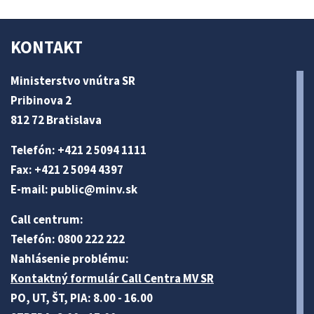
KONTAKT
Ministerstvo vnútra SR
Pribinova 2
812 72 Bratislava
Telefón: +421 2 5094 1111
Fax: +421 2 5094 4397
E-mail:
public@minv
.sk
Call centrum:
Telefón: 0800 222 222
Nahlásenie problému:
Kontaktný formulár Call Centra MV SR
PO, UT, ŠT, PIA: 8.00 - 16.00