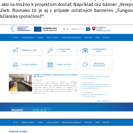
a, ako sa možno k projektom dostať. Napríklad cez banner „Verejné
užieb. Rovnako to je aj v prípade ostatných bannerov „Fungova
bčianska spoločnosť“.