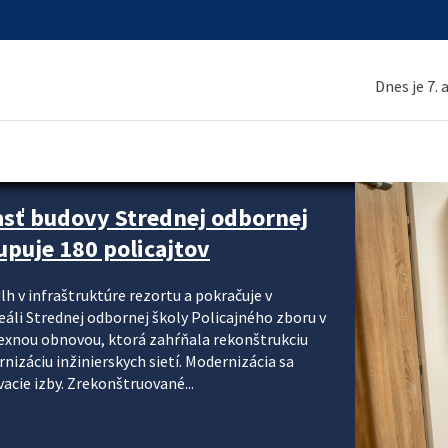
Dnes je 7.
asť budovy Strednej odbornej
upuje 180 policajtov
lh v infraštruktúre rezortu a pokračuje v
reáli Strednej odbornej školy Policajného zboru v
lexnou obnovou, ktorá zahŕňala rekonštrukciu
izáciu inžinierskych sietí. Modernizácia sa
acie izby. Zrekonštruované...