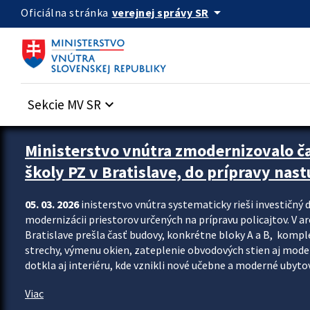
Preskocit na hlavný obsah
arrow_drop_down
verejnej správy SR
Oficiálna stránka
Sekcie MV SR
keyboard_arrow_down
Ministerstvo vnútra zmodernizovalo č
školy PZ v Bratislave, do prípravy nast
05. 03. 2026
inisterstvo vnútra systematicky rieši investičný d
modernizácii priestorov určených na prípravu policajtov. V a
Bratislave prešla časť budovy, konkrétne bloky A a B, komp
strechy, výmenu okien, zateplenie obvodových stien aj modern
dotkla aj interiéru, kde vznikli nové učebne a moderné ubytov
Viac