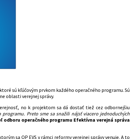
y, ktoré sú kľúčovým prvkom každého operačného programu. Sú
e oblasti verejnej správy.
rejnosť, no k projektom sa dá dostať tiež cez odbornejšiu
 programu. Preto sme sa snažili nájsť viacero jednoduchých
teľ odboru operačného programu Efektívna verejná správa
ktorým sa OP EVS v rámci reformy verejnej správy venuje. A to