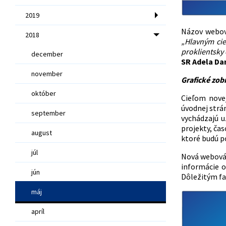
2019
Názov webov
2018
„Hlavným cie
proklientsky
december
SR Adela Da
november
Grafické zob
október
Cieľom nove
úvodnej strán
september
vychádzajú 
projekty, ča
august
ktoré budú p
júl
Nová webová 
informácie o
jún
Dôležitým fak
máj
apríl