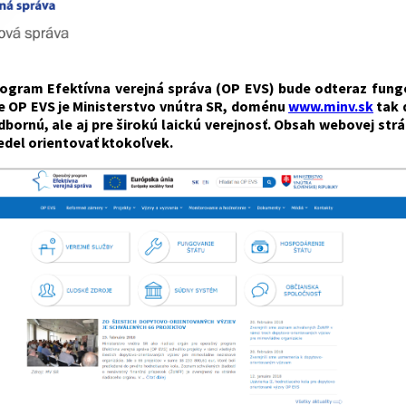
ogram Efektívna verejná správa (OP EVS) bude odteraz fu
 OP EVS je Ministerstvo vnútra SR, doménu
www.minv.sk
tak 
odbornú, ale aj pre širokú laickú verejnosť. Obsah webovej 
edel orientovať ktokoľvek.