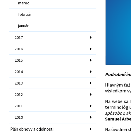
marec
február
január
2017
2016
2015
2014
Podrobné inf
2013
Hlavným ťaž
výsledkom vyh
2012
Na webe sa k
2011
terminológi
spôsobov, a
2010
Samuel Arbe
Plán obnovy a odolnosti
Na úvodnej s