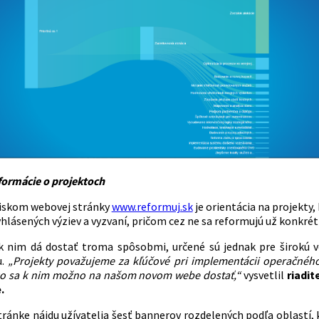
ormácie o projektoch
iskom webovej stránky
www.reformuj.sk
je orientácia na projekt
lásených výziev a vyzvaní, pričom cez ne sa reformujú už konkrétn
 nim dá dostať troma spôsobmi, určené sú jednak pre širokú ve
u.
„Projekty považujeme za kľúčové pri implementácii operačného
ko sa k nim možno na našom novom webe dostať,“
vysvetlil
riadi
.
tránke nájdu užívatelia šesť bannerov rozdelených podľa oblastí, 