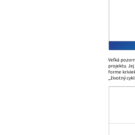
Veľká pozor
projektu. Je
forme krivie
„životný cyk