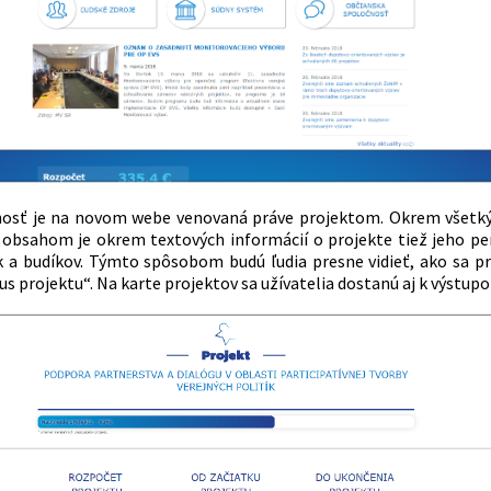
nosť je na novom webe venovaná práve projektom. Okrem všetkýc
j obsahom je okrem textových informácií o projekte tiež jeho p
k a budíkov. Týmto spôsobom budú ľudia presne vidieť, ako sa pr
lus projektu“. Na karte projektov sa užívatelia dostanú aj k výst