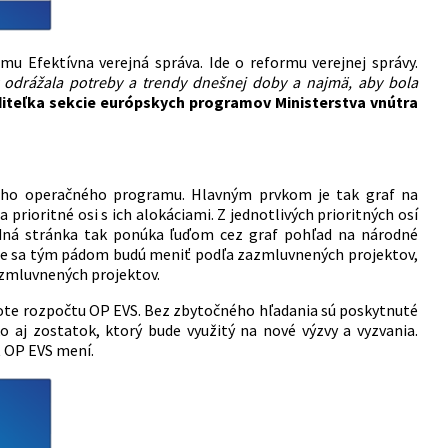
Efektívna verejná správa. Ide o reformu verejnej správy.
 odrážala potreby a trendy dnešnej doby a najmä, aby bola
diteľka sekcie európskych programov Ministerstva vnútra
lého operačného programu. Hlavným prvkom je tak graf na
rioritné osi s ich alokáciami. Z jednotlivých prioritných osí
dná stránka tak ponúka ľuďom cez graf pohľad na národné
afe sa tým pádom budú meniť podľa zazmluvnených projektov,
azmluvnených projektov.
ote rozpočtu OP EVS. Bez zbytočného hľadania sú poskytnuté
ko aj zostatok, ktorý bude využitý na nové výzvy a vyzvania.
ot OP EVS mení.