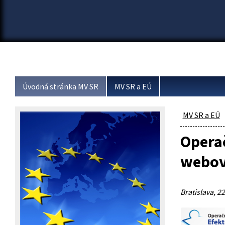
Úvodná stránka MV SR
MV SR a EÚ
MV SR a EÚ
Operač
webov
Bratislava, 22