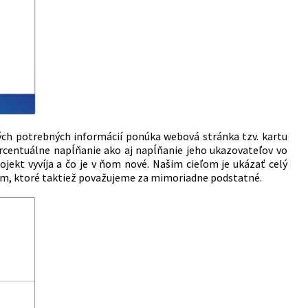
h potrebných informácií ponúka webová stránka tzv. kartu
ercentuálne napĺňanie ako aj napĺňanie jeho ukazovateľov vo
ojekt vyvíja a čo je v ňom nové. Našim cieľom je ukázať celý
upom, ktoré taktiež považujeme za mimoriadne podstatné.