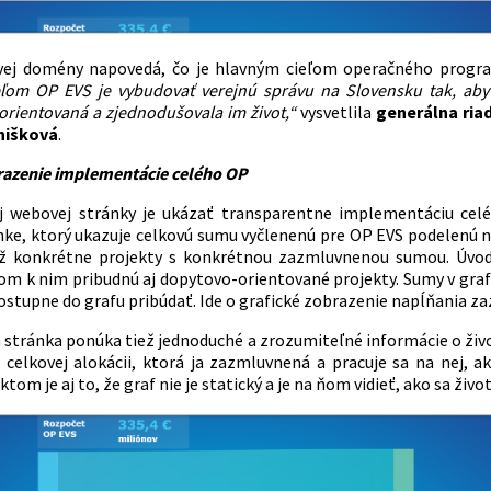
ej domény napovedá, čo je hlavným cieľom operačného programu 
ľom OP EVS je vybudovať verejnú správu na Slovensku tak, aby
 orientovaná a zjednodušovala im život,“
vysvetlila
generálna ria
nišková
.
razenie implementácie celého OP
j webovej stránky je ukázať transparentne implementáciu ce
ke, ktorý ukazuje celkovú sumu vyčlenenú pre OP EVS podelenú na p
už konkrétne projekty s konkrétnou zazmluvnenou sumou. Úvo
som k nim pribudnú aj dopytovo-orientované projekty. Sumy v gr
ostupne do grafu pribúdať. Ide o grafické zobrazenie napĺňania z
stránka ponúka tiež jednoduché a zrozumiteľné informácie o živ
 celkovej alokácii, ktorá ja zazmluvnená a pracuje sa na nej, a
tom je aj to, že graf nie je statický a je na ňom vidieť, ako sa živ