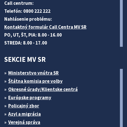
Call centrum:
Telefón: 0800 222 222
Nahlásenie problému:
Kontaktný formulár Call Centra MV SR
PO, UT, ŠT, PIA: 8.00 - 16.00
STREDA: 8.00 - 17.00
SEKCIE MV SR
Ministerstvo vnútra SR
Štátna komisia pre volby
Okresné úrady/Klientske centrá
Európske programy
Policajný zbor
Azyl a migrácia
Verejná správa