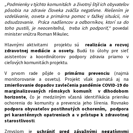
„Podmienky v týchto komunitách a životný štýl ich obyvateľov
pôsobia na zdravie človeka zväčša negatívne. Riešením je
vzdelávanie, osveta a primárna pomoc v ťažkej situácii, nie
odsudzovanie. Práca nadšencov a odborníkov, ktorí sa do
toho pustili, je neoceniteľná, treba ich podporiť,“
povedal
minister vnútra Roman Mikulec.
Hlavnými aktivitami projektu sú
realizácia a rozvoj
zdravotnej mediácie a osvety.
Budú to úlohy pre sieť
asistentov a koordinátorov podpory zdravia priamo v
cieľových komunitách projektu.
V prvom rade pôjde o
primárnu prevenciu
(najmä
monitorovanie a osvetu). Projekt však pamätá aj na
zmierňovanie dopadov zavlečenia pandémie COVID-19 do
marginalizovaných rómskych komunít v dlhodobom
horizonte
, čo je medziiným včasná identifikácia prieniku
ochorenia do komunity a prevencia jeho šírenia. Rovnako
podpora obyvateľov postihnutých ochorením, podpora
pri karanténnych opatreniach a v prístupe k zdravotnej
starostlivosti
.
Zmyslom je
uchrániť pred závažnými negatívnymi