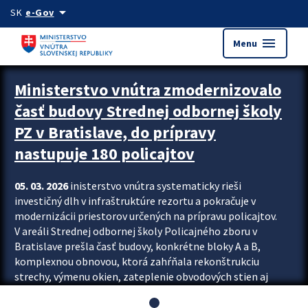
Preskocit na hlavný obsah
arrow_drop_down
SK
e-Gov
menu
Menu
Ministerstvo vnútra zmodernizovalo
časť budovy Strednej odbornej školy
PZ v Bratislave, do prípravy
nastupuje 180 policajtov
05. 03. 2026
inisterstvo vnútra systematicky rieši
investičný dlh v infraštruktúre rezortu a pokračuje v
modernizácii priestorov určených na prípravu policajtov.
V areáli Strednej odbornej školy Policajného zboru v
Bratislave prešla časť budovy, konkrétne bloky A a B,
komplexnou obnovou, ktorá zahŕňala rekonštrukciu
strechy, výmenu okien, zateplenie obvodových stien aj
modernizáciu inžinierskych sietí. Modernizácia sa dotkla
aj interiéru, kde vznikli nové učebne a moderné