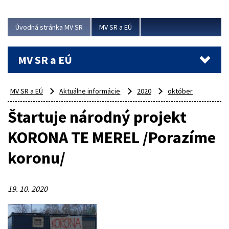
ubytovacie izby. Zrekonštruované...
Úvodná stránka MV SR
MV SR a EÚ
Viac
MV SR a EÚ
MV SR a EÚ
Aktuálne informácie
2020
október
Štartuje národný projekt
KORONA TE MEREL /Porazíme
koronu/
19. 10. 2020