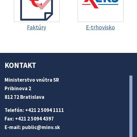
Faktúry
E-trhovisko
KONTAKT
Ministerstvo vnútra SR
Pribinova 2
812 72 Bratislava
Telefón: +421 2 5094 1111
Fax: +421 2 5094 4397
E-mail:
public@minv
.sk