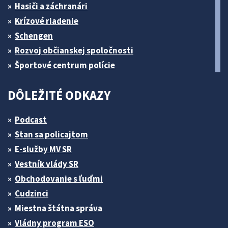
Hasiči a záchranári
Krízové riadenie
Schengen
Rozvoj občianskej spoločnosti
Športové centrum polície
DÔLEŽITÉ ODKAZY
Podcast
Stan sa policajtom
E-služby MV SR
Vestník vlády SR
Obchodovanie s ľuďmi
Cudzinci
Miestna štátna správa
Vládny program ESO