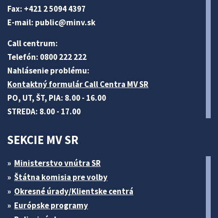
Fax: +421 2 5094 4397
E-mail:
public@minv
.sk
Call centrum:
Telefón: 0800 222 222
Nahlásenie problému:
Kontaktný formulár Call Centra MV SR
PO, UT, ŠT, PIA: 8.00 - 16.00
STREDA: 8.00 - 17.00
SEKCIE MV SR
Ministerstvo vnútra SR
Štátna komisia pre volby
Okresné úrady/Klientske centrá
Európske programy