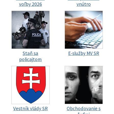
voľby 2026
vnútro
Staň sa
E-služby MV SR
policajtom
Vestník vlády SR
Obchodovanie s