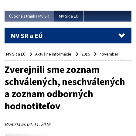
ubytovacie izby. Zrekonštruované...
Úvodná stránka MV SR
MV SR a EÚ
Viac
MV SR a EÚ
MV SR a EÚ
Aktuálne informácie
2016
november
Zverejnili sme zoznam
schválených, neschválených
a zoznam odborných
hodnotiteľov
Bratislava, 04. 11. 2016