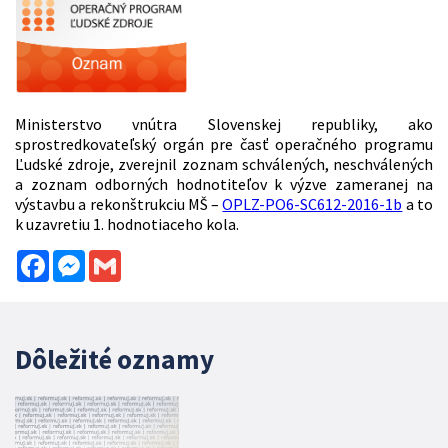
Ministerstvo vnútra Slovenskej republiky, ako
sprostredkovateľský orgán pre časť operačného programu
Ľudské zdroje, zverejnil zoznam schválených, neschválených
a zoznam odborných hodnotiteľov k výzve zameranej na
výstavbu a rekonštrukciu MŠ –
OPLZ-PO6-SC612-2016-1b
a to
k uzavretiu 1. hodnotiaceho kola.
Facebook
Messenger
Gmail
Dôležité oznamy