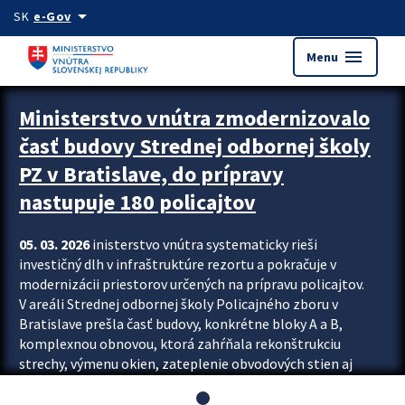
Preskocit na hlavný obsah
arrow_drop_down
SK
e-Gov
menu
Menu
Ministerstvo vnútra zmodernizovalo
časť budovy Strednej odbornej školy
PZ v Bratislave, do prípravy
nastupuje 180 policajtov
05. 03. 2026
inisterstvo vnútra systematicky rieši
investičný dlh v infraštruktúre rezortu a pokračuje v
modernizácii priestorov určených na prípravu policajtov.
V areáli Strednej odbornej školy Policajného zboru v
Bratislave prešla časť budovy, konkrétne bloky A a B,
komplexnou obnovou, ktorá zahŕňala rekonštrukciu
strechy, výmenu okien, zateplenie obvodových stien aj
modernizáciu inžinierskych sietí. Modernizácia sa dotkla
aj interiéru, kde vznikli nové učebne a moderné