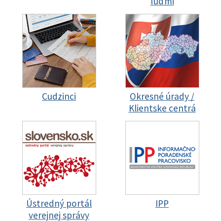
ľuďmi
Cudzinci
Okresné úrady /
Klientske centrá
Ústredný portál
IPP
verejnej správy