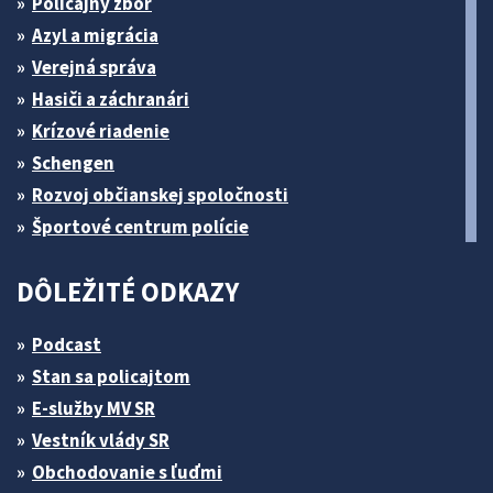
Policajný zbor
Azyl a migrácia
Verejná správa
Hasiči a záchranári
Krízové riadenie
Schengen
Rozvoj občianskej spoločnosti
Športové centrum polície
DÔLEŽITÉ ODKAZY
Podcast
Stan sa policajtom
E-služby MV SR
Vestník vlády SR
Obchodovanie s ľuďmi