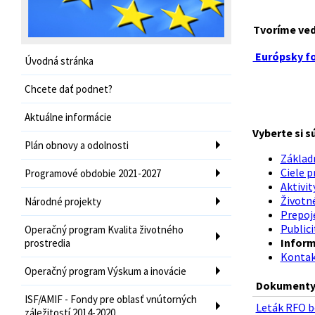
Tvoríme ve
Európsky fo
Úvodná stránka
Chcete dať podnet?
Aktuálne informácie
Vyberte si s
Plán obnovy a odolnosti
Základn
Ciele p
Programové obdobie 2021-2027
Aktivit
Životné
Národné projekty
Prepoje
Publici
Operačný program Kvalita životného
Inform
prostredia
Kontak
Operačný program Výskum a inovácie
Dokumenty 
ISF/AMIF - Fondy pre oblasť vnútorných
Leták RFO b
záležitostí 2014-2020