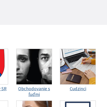
y SR
Obchodovanie s
Cudzinci
ľuďmi