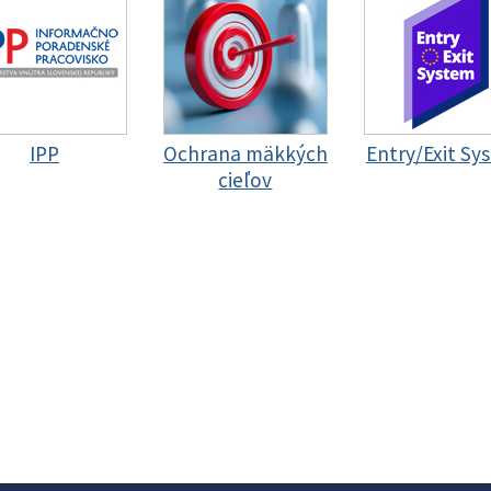
IPP
Ochrana mäkkých
Entry/Exit Sy
cieľov