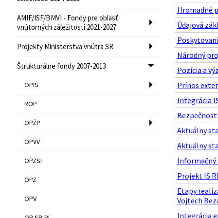
Hromadné po
AMIF/ISF/BMVI - Fondy pre oblasť
Údajová zákl
vnútorných záležitostí 2021-2027
Poskytovanie
Projekty Ministerstva vnútra SR
Národný proj
Štrukturálne fondy 2007-2013
Pozícia a vý
OPIS
Prínos exter
Integrácia I
ROP
Bezpečnostn
OPŽP
Aktuálny sta
OPVV
Aktuálny sta
Informačný s
OPZSI
Projekt IS RF
OPZ
Etapy realiz
OPV
Vojtech Bezá
Integrácia e
OP SR-PL