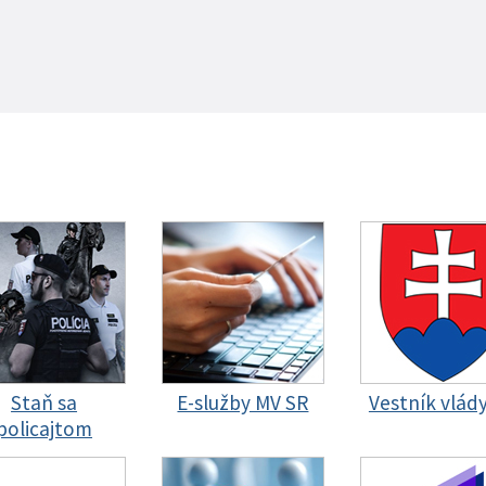
Staň sa
E-služby MV SR
Vestník vlád
policajtom