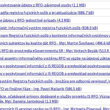
skytovanie údajov z RFO-záujmové osoby (1,1 MB)
adňa registra fyzických osôb a jej aktualizácia (886,7 kB)
 údajov z RFO-jednotlivé prípady (4,3 MB)
ekt: Informačný systém registra fyzických osôb (838,0 kB)
znam Registra fyzických osôb v kontexte informačných systémov ver
ných subjektov ku kvalite dát RFO - Mgr. Martin Švoňavec (496,6 k
S RFO do prostredia eGovernmentu SR - Mgr. Vojtech Bezák (513,9 
é aspekty Informačného systému RFO vo väzbe na údajovú základňu
v v poskytovaní informácií z IS REGOB a predpoklad poskytovania 
v v poskytovaní informácií z IS REGOB a predpoklad poskytovania ú
ystém Registra fyzických osôb - brožúra pre odbornú verejnosť /
O vo finálnej fáze - Ing. Pavol Maliarik (586,5 kB)
ácie, očakávané prínosy, dodávané e-služby projektu IS RFO. Význa
k, Mgr. Daniela Janteková (2,3 MB)
xterných IS verejnej správy na IS RFO - Ing. Michaela Plavcová, Mgr