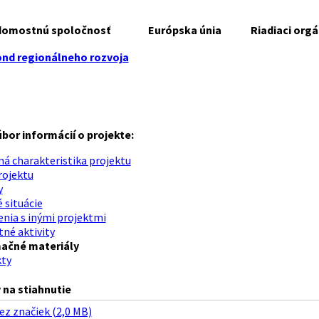
domostnú spoločnosť
Európska únia
Riadiaci orgá
nd regionálneho rozvoja
úbor informácií o projekte:
á charakteristika projektu
rojektu
y
 situácie
nia s inými projektmi
tné aktivity
ačné materiály
ty
na stiahnutie
ez značiek (2,0 MB)