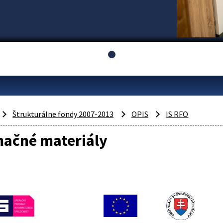
Štrukturálne fondy 2007-2013
OPIS
IS RFO
mačné materiály