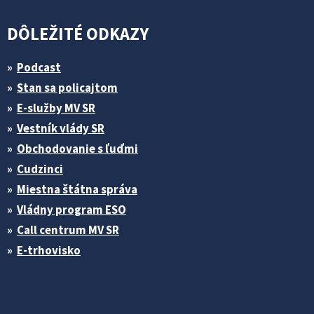
DÔLEŽITÉ ODKAZY
Podcast
Stan sa policajtom
E-služby MV SR
Vestník vlády SR
Obchodovanie s ľuďmi
Cudzinci
Miestna štátna správa
Vládny program ESO
Call centrum MV SR
E-trhovisko