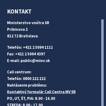
KONTAKT
Ministerstvo vnútra SR
Pribinova 2
812 72 Bratislava
Telefón: +421 2 5094 1111
Fax: +421 2 5094 4397
E-mail:
public@minv
.sk
Call centrum:
Telefón: 0800 222 222
Nahlásenie problému:
Kontaktný formulár Call Centra MV SR
PO, UT, ŠT, PIA: 8.00 - 16.00
STREDA: 8.00 - 17.00