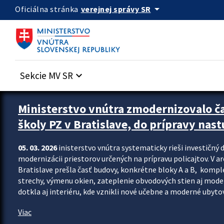
Preskocit na hlavný obsah
arrow_drop_down
verejnej správy SR
Oficiálna stránka
Sekcie MV SR
keyboard_arrow_down
Ministerstvo vnútra zmodernizovalo č
školy PZ v Bratislave, do prípravy nast
05. 03. 2026
inisterstvo vnútra systematicky rieši investičný d
modernizácii priestorov určených na prípravu policajtov. V a
Bratislave prešla časť budovy, konkrétne bloky A a B, komp
strechy, výmenu okien, zateplenie obvodových stien aj modern
dotkla aj interiéru, kde vznikli nové učebne a moderné ubytov
Viac