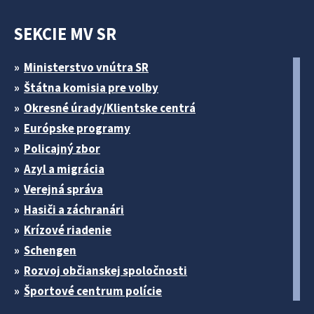
SEKCIE MV SR
Ministerstvo vnútra SR
Štátna komisia pre volby
Okresné úrady/Klientske centrá
Európske programy
Policajný zbor
Azyl a migrácia
Verejná správa
Hasiči a záchranári
Krízové riadenie
Schengen
Rozvoj občianskej spoločnosti
Športové centrum polície