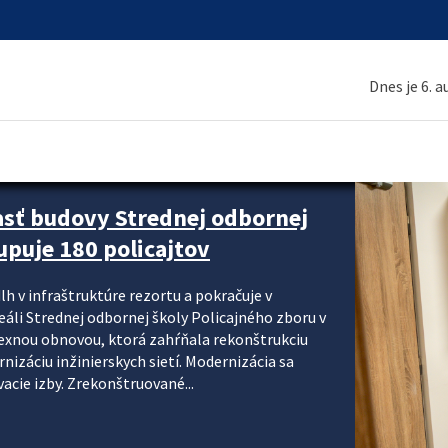
Dnes je 6. 
asť budovy Strednej odbornej
upuje 180 policajtov
lh v infraštruktúre rezortu a pokračuje v
reáli Strednej odbornej školy Policajného zboru v
lexnou obnovou, ktorá zahŕňala rekonštrukciu
izáciu inžinierskych sietí. Modernizácia sa
acie izby. Zrekonštruované...