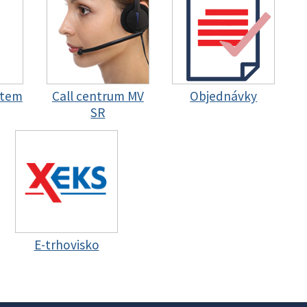
stem
Call centrum MV
Objednávky
SR
E-trhovisko