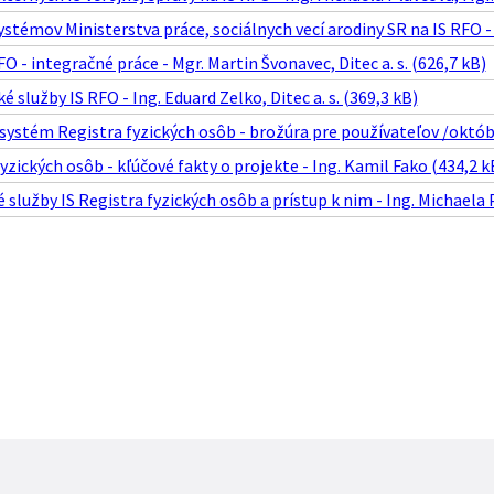
ystémov Ministerstva práce, sociálnych vecí arodiny SR na IS RFO - In
FO - integračné práce - Mgr. Martin Švonavec, Ditec a. s. (626,7 kB)
é služby IS RFO - Ing. Eduard Zelko, Ditec a. s. (369,3 kB)
ystém Registra fyzických osôb - brožúra pre používateľov /októb
fyzických osôb - kľúčové fakty o projekte - Ing. Kamil Fako (434,2 k
služby IS Registra fyzických osôb a prístup k nim - Ing. Michaela 