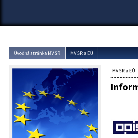
Úvodná stránka MV SR
MV SR a EÚ
MV SR a EÚ
Infor