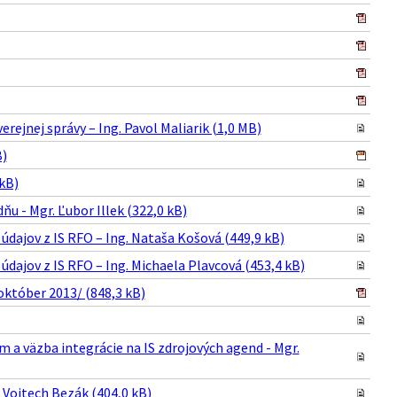
ejnej správy – Ing. Pavol Maliarik (1,0 MB)
B)
kB)
 - Mgr. Ľubor Illek (322,0 kB)
údajov z IS RFO – Ing. Nataša Košová (449,9 kB)
dajov z IS RFO – Ing. Michaela Plavcová (453,4 kB)
október 2013/ (848,3 kB)
m a väzba integrácie na IS zdrojových agend - Mgr.
. Vojtech Bezák (404,0 kB)