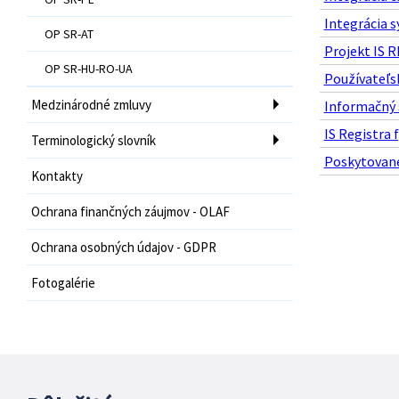
Integrácia s
OP SR-AT
Projekt IS R
OP SR-HU-RO-UA
Používateľsk
Medzinárodné zmluvy
Informačný s
IS Registra 
Terminologický slovník
Poskytované 
Kontakty
Ochrana finančných záujmov - OLAF
Ochrana osobných údajov - GDPR
Fotogalérie