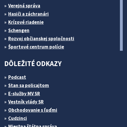
Verejná správa
Hasiči a záchranári
Krízové riadenie
Schengen
Rozvoj občianskej spoločnosti
Športové centrum polície
DÔLEŽITÉ ODKAZY
Podcast
Stan sa policajtom
E-služby MV SR
Vestník vlády SR
Obchodovanie s ľuďmi
Cudzinci
Miestna štátna správa