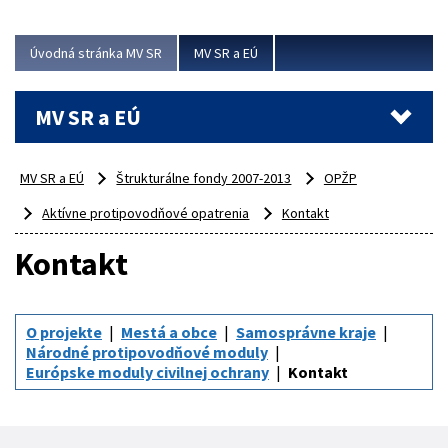
ubytovacie izby. Zrekonštruované...
Úvodná stránka MV SR
MV SR a EÚ
Viac
MV SR a EÚ
MV SR a EÚ
Štrukturálne fondy 2007-2013
OPŽP
Aktívne protipovodňové opatrenia
Kontakt
Kontakt
O projekte
Mestá a obce
Samosprávne kraje
Národné protipovodňové moduly
Európske moduly civilnej ochrany
Kontakt