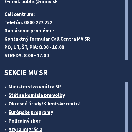
E-mail:
public@minv
.sk
Call centrum:
Telefón: 0800 222 222
Nahlásenie problému:
Kontaktný formulár Call Centra MV SR
PO, UT, ŠT, PIA: 8.00 - 16.00
STREDA: 8.00 - 17.00
SEKCIE MV SR
Ministerstvo vnútra SR
Štátna komisia pre volby
Okresné úrady/Klientske centrá
Európske programy
Policajný zbor
Azyl a migrácia