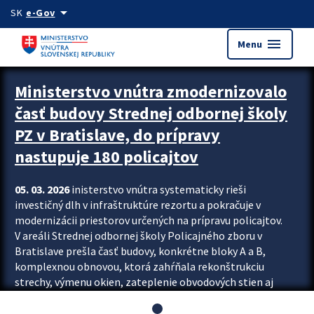
Preskocit na hlavný obsah
arrow_drop_down
SK
e-Gov
menu
Menu
Ministerstvo vnútra zmodernizovalo
časť budovy Strednej odbornej školy
PZ v Bratislave, do prípravy
nastupuje 180 policajtov
05. 03. 2026
inisterstvo vnútra systematicky rieši
investičný dlh v infraštruktúre rezortu a pokračuje v
modernizácii priestorov určených na prípravu policajtov.
V areáli Strednej odbornej školy Policajného zboru v
Bratislave prešla časť budovy, konkrétne bloky A a B,
komplexnou obnovou, ktorá zahŕňala rekonštrukciu
strechy, výmenu okien, zateplenie obvodových stien aj
modernizáciu inžinierskych sietí. Modernizácia sa dotkla
aj interiéru, kde vznikli nové učebne a moderné