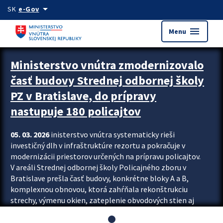
Preskocit na hlavný obsah
arrow_drop_down
SK
e-Gov
menu
Menu
Ministerstvo vnútra zmodernizovalo
časť budovy Strednej odbornej školy
PZ v Bratislave, do prípravy
nastupuje 180 policajtov
05. 03. 2026
inisterstvo vnútra systematicky rieši
investičný dlh v infraštruktúre rezortu a pokračuje v
modernizácii priestorov určených na prípravu policajtov.
V areáli Strednej odbornej školy Policajného zboru v
Bratislave prešla časť budovy, konkrétne bloky A a B,
komplexnou obnovou, ktorá zahŕňala rekonštrukciu
strechy, výmenu okien, zateplenie obvodových stien aj
modernizáciu inžinierskych sietí. Modernizácia sa dotkla
aj interiéru, kde vznikli nové učebne a moderné