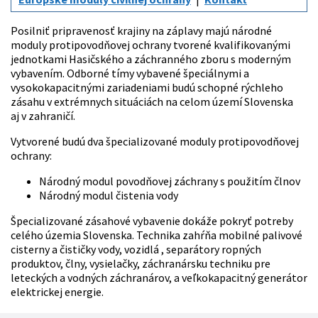
Posilniť pripravenosť krajiny na záplavy majú národné
moduly protipovodňovej ochrany tvorené kvalifikovanými
jednotkami Hasičského a záchranného zboru s moderným
vybavením. Odborné tímy vybavené špeciálnymi a
vysokokapacitnými zariadeniami budú schopné rýchleho
zásahu v extrémnych situáciách na celom území Slovenska
aj v zahraničí.
Vytvorené budú dva špecializované moduly protipovodňovej
ochrany:
Národný modul povodňovej záchrany s použitím člnov
Národný modul čistenia vody
Špecializované zásahové vybavenie dokáže pokryť potreby
celého územia Slovenska. Technika zahŕňa mobilné palivové
cisterny a čističky vody, vozidlá , separátory ropných
produktov, člny, vysielačky, záchranársku techniku pre
leteckých a vodných záchranárov, a veľkokapacitný generátor
elektrickej energie.