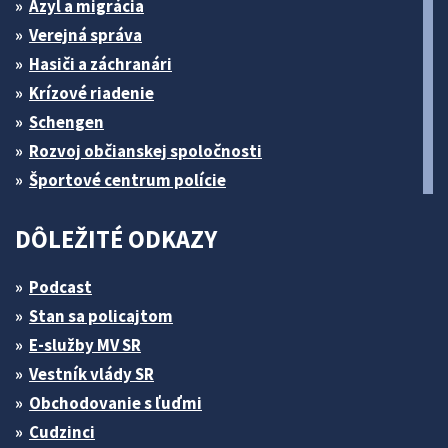
Azyl a migrácia
Verejná správa
Hasiči a záchranári
Krízové riadenie
Schengen
Rozvoj občianskej spoločnosti
Športové centrum polície
DÔLEŽITÉ ODKAZY
Podcast
Stan sa policajtom
E-služby MV SR
Vestník vlády SR
Obchodovanie s ľuďmi
Cudzinci