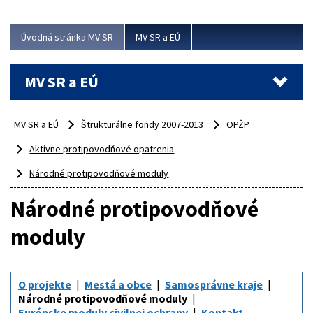
ubytovacie izby. Zrekonštruované...
Úvodná stránka MV SR
MV SR a EÚ
Viac
MV SR a EÚ
MV SR a EÚ
Štrukturálne fondy 2007-2013
OPŽP
Aktívne protipovodňové opatrenia
Národné protipovodňové moduly
Národné protipovodňové
moduly
O projekte
Mestá a obce
Samosprávne kraje
Národné protipovodňové moduly
Európske moduly civilnej ochrany
Kontakt