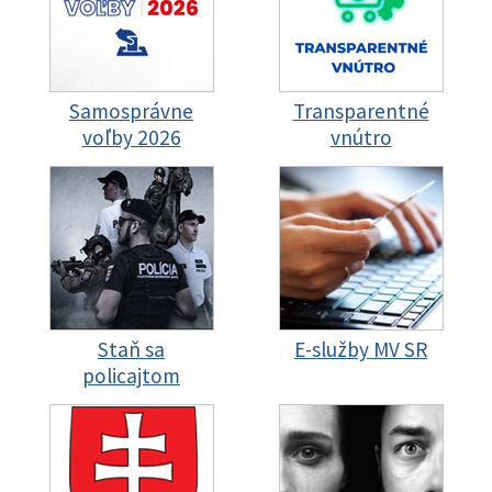
Samosprávne
Transparentné
voľby 2026
vnútro
Staň sa
E-služby MV SR
policajtom