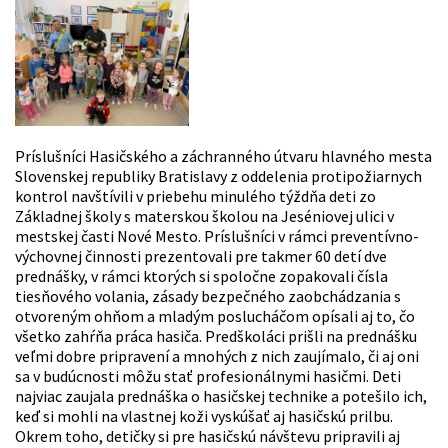
Príslušníci Hasičského a záchranného útvaru hlavného mesta
Slovenskej republiky Bratislavy z oddelenia protipožiarnych
kontrol navštívili v priebehu minulého týždňa deti zo
Základnej školy s materskou školou na Jeséniovej ulici v
mestskej časti Nové Mesto. Príslušníci v rámci preventívno-
výchovnej činnosti prezentovali pre takmer 60 detí dve
prednášky, v rámci ktorých si spoločne zopakovali čísla
tiesňového volania, zásady bezpečného zaobchádzania s
otvoreným ohňom a mladým poslucháčom opísali aj to, čo
všetko zahŕňa práca hasiča. Predškoláci prišli na prednášku
veľmi dobre pripravení a mnohých z nich zaujímalo, či aj oni
sa v budúcnosti môžu stať profesionálnymi hasičmi. Deti
najviac zaujala prednáška o hasičskej technike a potešilo ich,
keď si mohli na vlastnej koži vyskúšať aj hasičskú prilbu.
Okrem toho, detičky si pre hasičskú návštevu pripravili aj