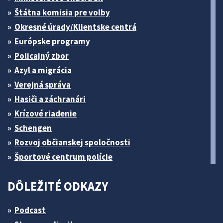
Štátna komisia pre volby
Okresné úrady/Klientske centrá
Európske programy
Policajný zbor
Azyl a migrácia
Verejná správa
Hasiči a záchranári
Krízové riadenie
Schengen
Rozvoj občianskej spoločnosti
Športové centrum polície
DÔLEŽITÉ ODKAZY
Podcast