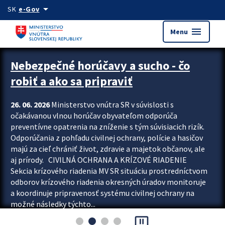
Preskocit na hlavný obsah
arrow_drop_down
SK
e-Gov
menu
Menu
Zastavit automatický posun upútavok
Nebezpečné horúčavy a sucho - čo
robiť a ako sa pripraviť
26. 06. 2026
Ministerstvo vnútra SR v súvislosti s
očakávanou vlnou horúčav obyvateľom odporúča
preventívne opatrenia na zníženie s tým súvisiacich rizík.
Odporúčania z pohľadu civilnej ochrany, polície a hasičov
majú za cieľ chrániť život, zdravie a majetok občanov, ale
aj prírody. CIVILNÁ OCHRANA A KRÍZOVÉ RIADENIE
Sekcia krízového riadenia MV SR situáciu prostredníctvom
odborov krízového riadenia okresných úradov monitoruje
a koordinuje pripravenosť systému civilnej ochrany na
možné následky týchto...
pause_presentation
Viac