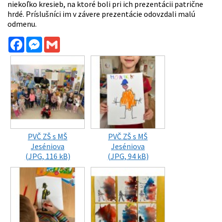
niekoľko kresieb, na ktoré boli pri ich prezentácii patrične
hrdé. Príslušníci im v závere prezentácie odovzdali malú
odmenu.
Facebook
Messenger
Gmail
PVČ ZŠ s MŠ
PVČ ZŠ s MŠ
Jeséniova
Jeséniova
(JPG, 116 kB)
(JPG, 94 kB)