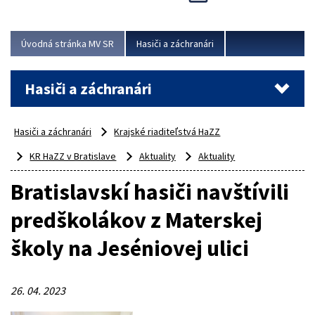
Úvodná stránka MV SR
Hasiči a záchranári
Hasiči a záchranári
Hasiči a záchranári
Krajské riaditeľstvá HaZZ
KR HaZZ v Bratislave
Aktuality
Aktuality
Bratislavskí hasiči navštívili
predškolákov z Materskej
školy na Jeséniovej ulici
26. 04. 2023