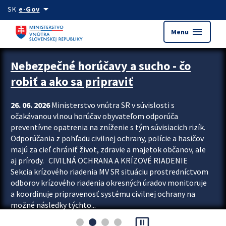
Preskocit na hlavný obsah
arrow_drop_down
SK
e-Gov
menu
Menu
Zastavit automatický posun upútavok
Nebezpečné horúčavy a sucho - čo
robiť a ako sa pripraviť
26. 06. 2026
Ministerstvo vnútra SR v súvislosti s
očakávanou vlnou horúčav obyvateľom odporúča
preventívne opatrenia na zníženie s tým súvisiacich rizík.
Odporúčania z pohľadu civilnej ochrany, polície a hasičov
majú za cieľ chrániť život, zdravie a majetok občanov, ale
aj prírody. CIVILNÁ OCHRANA A KRÍZOVÉ RIADENIE
Sekcia krízového riadenia MV SR situáciu prostredníctvom
odborov krízového riadenia okresných úradov monitoruje
a koordinuje pripravenosť systému civilnej ochrany na
možné následky týchto...
pause_presentation
Viac