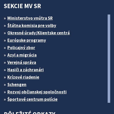
SEKCIE MV SR
Ministerstvo vnútra SR
Štátna komisia pre volby
Okresné úrady/Klientske centrá
Európske programy
Policajný zbor
Azyl a migrácia
Verejná správa
Hasiči a záchranári
Krízové riadenie
Schengen
Rozvoj občianskej spoločnosti
Športové centrum polície