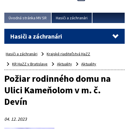
Úvodná stránka MV SR
Hasiči a záchranári
Hasiči a záchranári
Hasiči a záchranári
Krajské riaditeľstvá HaZZ
KR HaZZ v Bratislave
Aktuality
Aktuality
Požiar rodinného domu na
Ulici Kameňolom v m. č.
Devín
04. 12. 2023