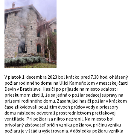
V piatok 1. decembra 2023 bol krátko pred 7.30 hod. ohlásený
požiar rodinného domu na Ulici Kameňolom v mestskej časti
Devín v Bratislave. Hasiči po príjazde na miesto udalosti
prieskumom zistili, že sa jedná o požiar sedacej súpravy na
prízemí rodinného domu. Zasahujúci hasiči požiar v krátkom
čase zlikvidovali použitím dvoch prúdov vody a priestory
domu následne odvetrali prostredníctvom pretlakovej
ventilácie. Pri požiari sa nikto nezranil. Na miesto bol
privolaný zisťovateľ príčin vzniku požiarov, príčinu vzniku
požiaru je v štádiu vyšetrovania. V dôsledku požiaru vznikla