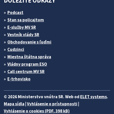
DÔLEŽITÉ ODKAZY
Podcast
Stan sa policajtom
E-služby MV SR
Vestník vlády SR
Obchodovanie s ľuďmi
Cudzinci
Miestna štátna správa
Vládny program ESO
Call centrum MV SR
E-trhovisko
© 2026 Ministerstvo vnútra SR. Web od
ELET systems
.
Mapa sídla
|
Vyhlásenie o prístupnosti
|
Vyhlásenie o cookies (PDF, 398 kB)