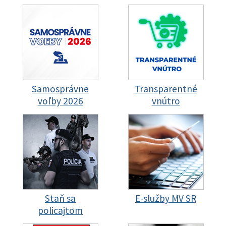
Samosprávne
Transparentné
voľby 2026
vnútro
Staň sa
E-služby MV SR
policajtom