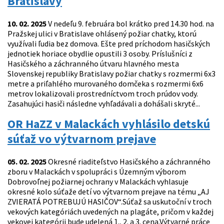
Bratislavy
10. 02. 2025
V nedeľu 9. februára bol krátko pred 14.30 hod. na
Pražskej ulici v Bratislave ohlásený požiar chatky, ktorú
využívali ľudia bez domova. Ešte pred príchodom hasičských
jednotiek horiace obydlie opustili 3 osoby. Príslušníci z
Hasičského a záchranného útvaru hlavného mesta
Slovenskej republiky Bratislavy požiar chatky s rozmermi 6x3
metre a priľahlého murovaného domčeka s rozmermi 6x6
metrov lokalizovali prostredníctvom troch prúdov vody.
Zasahujúci hasiči následne vyhľadávali a dohášali skryté...
OR HaZZ v Malackách vyhlásilo detskú
súťaž vo výtvarnom prejave
05. 02. 2025
Okresné riaditeľstvo Hasičského a záchranného
zboru v Malackách v spolupráci s Územným výborom
Dobrovoľnej požiarnej ochrany v Malackách vyhlasuje
okresné kolo súťaže detí vo výtvarnom prejave na tému „AJ
ZVIERATÁ POTREBUJÚ HASIČOV“.Súťaž sa uskutoční v troch
vekových kategóriách uvedených na plagáte, pričom v každej
vekovej kategórii bude udelená 1., 2. a 3. cena.Výtvarné práce