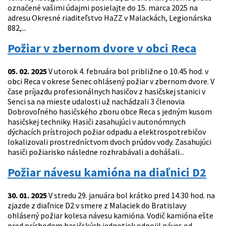
označené vašimi údajmi posielajte do 15. marca 2025 na
adresu Okresné riaditeľstvo HaZZ v Malackách, Legionárska
882,...
Požiar v zbernom dvore v obci Reca
05. 02. 2025
V utorok 4. februára bol približne o 10.45 hod. v
obci Reca v okrese Senec ohlásený požiar v zbernom dvore. V
čase príjazdu profesionálnych hasičov z hasičskej stanici v
Senci sa na mieste udalosti už nachádzali 3 členovia
Dobrovoľného hasičského zboru obce Reca s jedným kusom
hasičskej techniky. Hasiči zasahujúci v autonómnych
dýchacích prístrojoch požiar odpadu a elektrospotrebičov
lokalizovali prostredníctvom dvoch prúdov vody. Zasahujúci
hasiči požiarisko následne rozhrabávali a dohášali...
Požiar návesu kamióna na diaľnici D2
30. 01. 2025
V stredu 29. januára bol krátko pred 14.30 hod. na
zjazde z diaľnice D2 v smere z Malaciek do Bratislavy
ohlásený požiar kolesa návesu kamióna. Vodič kamióna ešte
pred príchodom hasičských jednotiek odpojil náves od