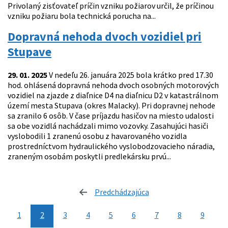
Privolaný zisťovateľ príčin vzniku požiarov určil, že príčinou
vzniku požiaru bola technická porucha na...
Dopravná nehoda dvoch vozidiel pri
Stupave
29. 01. 2025
V nedeľu 26. januára 2025 bola krátko pred 17.30
hod. ohlásená dopravná nehoda dvoch osobných motorových
vozidiel na zjazde z diaľnice D4 na diaľnicu D2 v katastrálnom
území mesta Stupava (okres Malacky). Pri dopravnej nehode
sa zranilo 6 osôb. V čase príjazdu hasičov na miesto udalosti
sa obe vozidlá nachádzali mimo vozovky. Zasahujúci hasiči
vyslobodili 1 zranenú osobu z havarovaného vozidla
prostredníctvom hydraulického vyslobodzovacieho náradia,
zraneným osobám poskytli predlekársku prvú...
Predchádzajúca
stránka
1
2
3
4
5
6
7
8
9