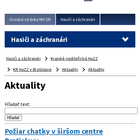
Úvodná stránka MV SR
Hasiči a záchranári
Hasiči a záchranári
Hasiči a záchranári
Krajské riaditeľstvá HaZZ
KR HaZZ v Bratislave
Aktuality
Aktuality
Aktuality
Hľadať text
:
Požiar chatky v širšom centre