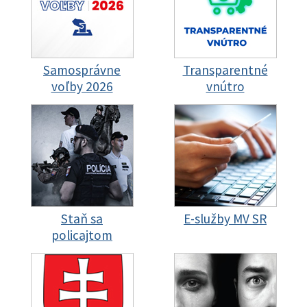
Samosprávne
Transparentné
voľby 2026
vnútro
Staň sa
E-služby MV SR
policajtom