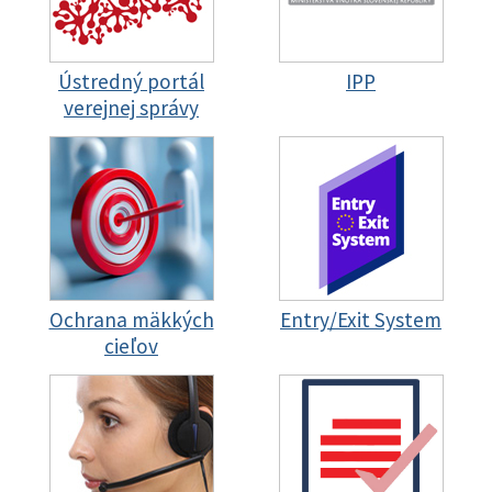
Ústredný portál
IPP
verejnej správy
Ochrana mäkkých
Entry/Exit System
cieľov