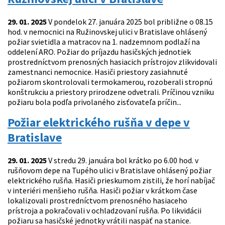
29. 01. 2025
V pondelok 27. januára 2025 bol približne o 08.15
hod. v nemocnici na Ružinovskej ulici v Bratislave ohlásený
požiar svietidla a matracov na 1. nadzemnom podlaží na
oddelení ARO. Požiar do príjazdu hasičských jednotiek
prostredníctvom prenosných hasiacich prístrojov zlikvidovali
zamestnanci nemocnice. Hasiči priestory zasiahnuté
požiarom skontrolovali termokamerou, rozoberali stropnú
konštrukciu a priestory prirodzene odvetrali. Príčinou vzniku
požiaru bola podľa privolaného zisťovateľa príčin...
Požiar elektrického rušňa v depe v
Bratislave
29. 01. 2025
V stredu 29. januára bol krátko po 6.00 hod. v
rušňovom depe na Tupého ulici v Bratislave ohlásený požiar
elektrického rušňa. Hasiči prieskumom zistili, že horí nabíjač
v interiéri menšieho rušňa. Hasiči požiar v krátkom čase
lokalizovali prostredníctvom prenosného hasiaceho
prístroja a pokračovali v ochladzovaní rušňa. Po likvidácii
požiaru sa hasičské jednotky vrátili naspäť na stanice.