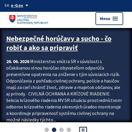
Preskocit na hlavný obsah
arrow_drop_down
SK
e-Gov
menu
Menu
Zastavit automatický posun upútavok
Nebezpečné horúčavy a sucho - čo
robiť a ako sa pripraviť
26. 06. 2026
Ministerstvo vnútra SR v súvislosti s
očakávanou vlnou horúčav obyvateľom odporúča
preventívne opatrenia na zníženie s tým súvisiacich rizík.
Odporúčania z pohľadu civilnej ochrany, polície a hasičov
majú za cieľ chrániť život, zdravie a majetok občanov, ale
aj prírody. CIVILNÁ OCHRANA A KRÍZOVÉ RIADENIE
Sekcia krízového riadenia MV SR situáciu prostredníctvom
odborov krízového riadenia okresných úradov monitoruje
a koordinuje pripravenosť systému civilnej ochrany na
možné následky týchto...
pause_presentation
Viac