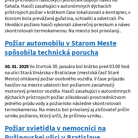
ťahača. Hasiči zasahujúci v autonómnych dýchacích
prístrojoch požiar v krátkom čase lokalizovali a kontajner, v
ktorom bola prevážaná guľatina, schladili a odvetrali. Po
likvidácii požiaru hasiči vykonali záverečný prieskum a náves
skontrolovali termokamerou. Na miesto bol privolaný...
Požiar automobilu v Starom Meste
spôsobila technická porucha
30. 01. 2025
Vo štvrtok 30. januára bol krátko pred 03.00 hod.
na ulici Stará Vinárska v Bratislave (mestská časť Staré
Mesto) ohlásený požiar osobného vozidla. V čase príjazdu
hasičov na miesto udalosti bol požiarom zasiahnutý
motorový priestor vozidla. Hasiči zasahujúci v autonómnych
dýchacích prístrojoch požiar zlikvidovali prostredníctvom
jedného prúdu vody a požiarisko následne skontrolovali
termokamerou. Na miesto bol privolaný aj zisťovateľ príčin
vzniku požiarov, ktorý určil, že príčinou vzniku...
Požiar svietidla v nemocnici na
Ružinovskej ulici v Bratislave