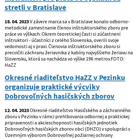
stretli v Bratislave
18. 04. 2023
V závere marca sa v Bratislave konalo odborno-
metodické zamestnanie členov inštruktorského zboru pre
práce vo výškach. Okrem teoretickej časti si zúčastnení
inštruktori - účastníci z celého Slovenska, overili svoje
vedomosti aj v praxi. Členovia inštruktorského zboru si
precvičili záchranu žeriavnika z kabíny najvyššieho žeriavu na
Slovensku, ktorá sa nachádza vo výške 196 metrov.FOTO:
HaZZ
Okresné riaditeľstvo HaZZ v Pezinku
organizuje praktické výcviky
Dobrovoľných hasičských zborov
12. 04. 2023
Okresné riaditeľstvo Hasičského a záchranného
zboru v Pezinku v rámci prehlbovania odbornej a praktickej
pripravenosti a akcieschopnosti hasičských jednotiek
Dobrovoľných hasičských zborov obcí (DHZO) v spolupráci s
Územným výborom Dobrovoľnej požiarnej ochrany