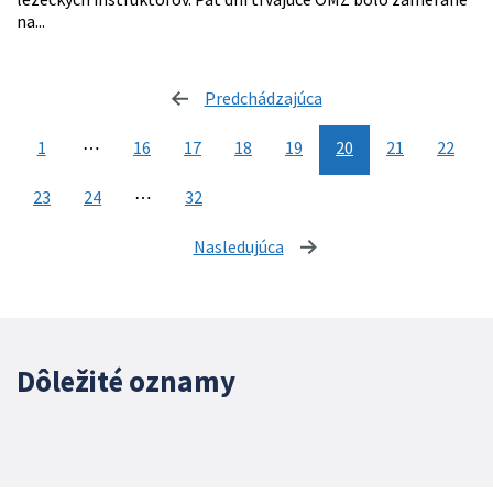
na...
Predchádzajúca
stránka
1
⋯
16
17
18
19
20
21
22
23
24
⋯
32
Nasledujúca
stránka
Dôležité oznamy