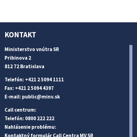
KONTAKT
Ministerstvo vnútra SR
Pribinova 2
812 72 Bratislava
Telefón: +421 2 5094 1111
Fax: +421 2 5094 4397
E-mail:
public@minv
.sk
Call centrum:
Telefón: 0800 222 222
Nahlásenie problému:
Kontaktný formulár Call Centra MV SR