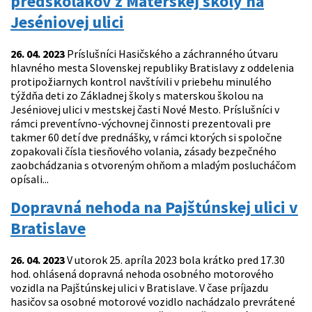
predškolákov z Materskej školy na
Jeséniovej ulici
26. 04. 2023
Príslušníci Hasičského a záchranného útvaru
hlavného mesta Slovenskej republiky Bratislavy z oddelenia
protipožiarnych kontrol navštívili v priebehu minulého
týždňa deti zo Základnej školy s materskou školou na
Jeséniovej ulici v mestskej časti Nové Mesto. Príslušníci v
rámci preventívno-výchovnej činnosti prezentovali pre
takmer 60 detí dve prednášky, v rámci ktorých si spoločne
zopakovali čísla tiesňového volania, zásady bezpečného
zaobchádzania s otvoreným ohňom a mladým poslucháčom
opísali...
Dopravná nehoda na Pajštúnskej ulici v
Bratislave
26. 04. 2023
V utorok 25. apríla 2023 bola krátko pred 17.30
hod. ohlásená dopravná nehoda osobného motorového
vozidla na Pajštúnskej ulici v Bratislave. V čase príjazdu
hasičov sa osobné motorové vozidlo nachádzalo prevrátené