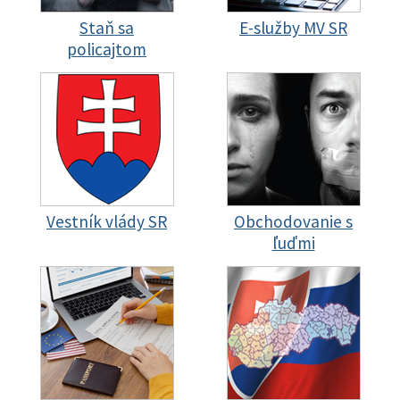
Staň sa
E-služby MV SR
policajtom
Vestník vlády SR
Obchodovanie s
ľuďmi