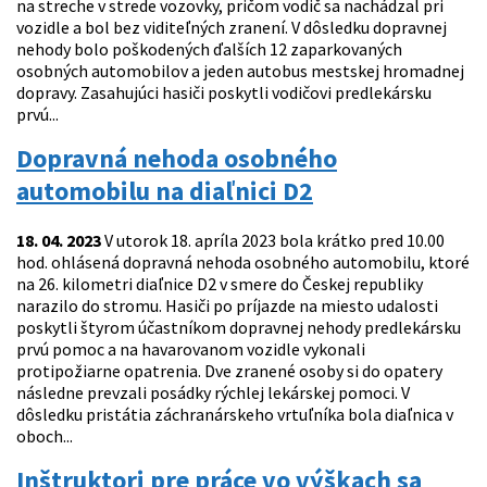
na streche v strede vozovky, pričom vodič sa nachádzal pri
vozidle a bol bez viditeľných zranení. V dôsledku dopravnej
nehody bolo poškodených ďalších 12 zaparkovaných
osobných automobilov a jeden autobus mestskej hromadnej
dopravy. Zasahujúci hasiči poskytli vodičovi predlekársku
prvú...
Dopravná nehoda osobného
automobilu na diaľnici D2
18. 04. 2023
V utorok 18. apríla 2023 bola krátko pred 10.00
hod. ohlásená dopravná nehoda osobného automobilu, ktoré
na 26. kilometri diaľnice D2 v smere do Českej republiky
narazilo do stromu. Hasiči po príjazde na miesto udalosti
poskytli štyrom účastníkom dopravnej nehody predlekársku
prvú pomoc a na havarovanom vozidle vykonali
protipožiarne opatrenia. Dve zranené osoby si do opatery
následne prevzali posádky rýchlej lekárskej pomoci. V
dôsledku pristátia záchranárskeho vrtuľníka bola diaľnica v
oboch...
Inštruktori pre práce vo výškach sa