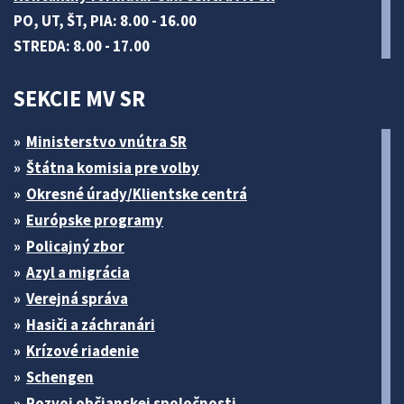
PO, UT, ŠT, PIA: 8.00 - 16.00
STREDA: 8.00 - 17.00
SEKCIE MV SR
Ministerstvo vnútra SR
Štátna komisia pre volby
Okresné úrady/Klientske centrá
Európske programy
Policajný zbor
Azyl a migrácia
Verejná správa
Hasiči a záchranári
Krízové riadenie
Schengen
Rozvoj občianskej spoločnosti