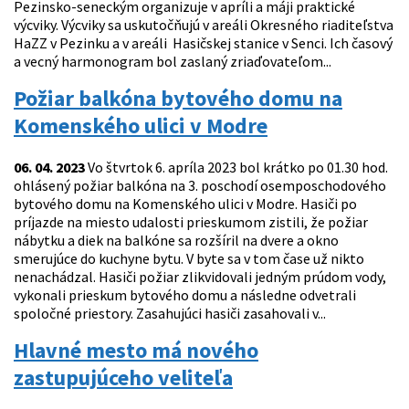
Pezinsko-seneckým organizuje v apríli a máji praktické
výcviky. Výcviky sa uskutočňujú v areáli Okresného riaditeľstva
HaZZ v Pezinku a v areáli Hasičskej stanice v Senci. Ich časový
a vecný harmonogram bol zaslaný zriaďovateľom...
Požiar balkóna bytového domu na
Komenského ulici v Modre
06. 04. 2023
Vo štvrtok 6. apríla 2023 bol krátko po 01.30 hod.
ohlásený požiar balkóna na 3. poschodí osemposchodového
bytového domu na Komenského ulici v Modre. Hasiči po
príjazde na miesto udalosti prieskumom zistili, že požiar
nábytku a diek na balkóne sa rozšíril na dvere a okno
smerujúce do kuchyne bytu. V byte sa v tom čase už nikto
nenachádzal. Hasiči požiar zlikvidovali jedným prúdom vody,
vykonali prieskum bytového domu a následne odvetrali
spoločné priestory. Zasahujúci hasiči zasahovali v...
Hlavné mesto má nového
zastupujúceho veliteľa