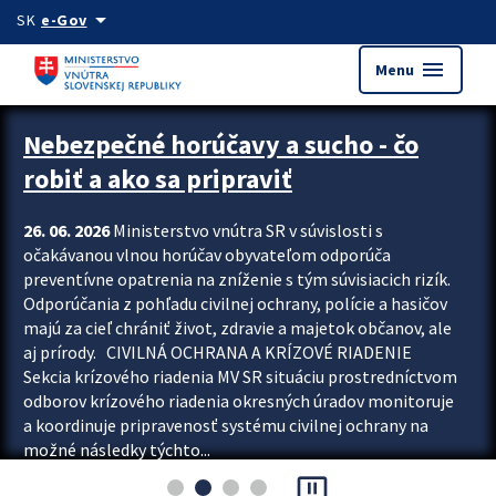
Preskocit na hlavný obsah
arrow_drop_down
SK
e-Gov
menu
Menu
Zastavit automatický posun upútavok
Nebezpečné horúčavy a sucho - čo
robiť a ako sa pripraviť
26. 06. 2026
Ministerstvo vnútra SR v súvislosti s
očakávanou vlnou horúčav obyvateľom odporúča
preventívne opatrenia na zníženie s tým súvisiacich rizík.
Odporúčania z pohľadu civilnej ochrany, polície a hasičov
majú za cieľ chrániť život, zdravie a majetok občanov, ale
aj prírody. CIVILNÁ OCHRANA A KRÍZOVÉ RIADENIE
Sekcia krízového riadenia MV SR situáciu prostredníctvom
odborov krízového riadenia okresných úradov monitoruje
a koordinuje pripravenosť systému civilnej ochrany na
možné následky týchto...
pause_presentation
Viac