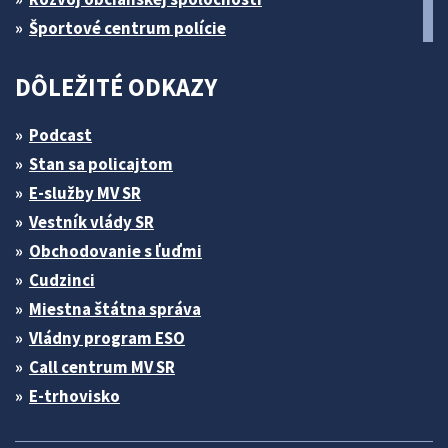
Športové centrum polície
DÔLEŽITÉ ODKAZY
Podcast
Stan sa policajtom
E-služby MV SR
Vestník vlády SR
Obchodovanie s ľuďmi
Cudzinci
Miestna štátna správa
Vládny program ESO
Call centrum MV SR
E-trhovisko