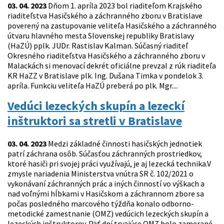
03. 04. 2023
Dňom 1. apríla 2023 bol riaditeľom Krajského
riaditeľstva Hasičského a záchranného zboru v Bratislave
poverený na zastupovanie veliteľa Hasičského a záchranného
útvaru hlavného mesta Slovenskej republiky Bratislavy
(HaZÚ) pplk. JUDr. Rastislav Kalman. Súčasný riaditeľ
Okresného riaditeľstva Hasičského a záchranného zboru v
Malackách si menovací dekrét oficiálne prevzal z rúk riaditeľa
KR HaZZ v Bratislave plk. Ing. Dušana Timka v pondelok 3.
apríla. Funkciu veliteľa HaZÚ preberá po plk. Mgr....
Vedúci lezeckých skupín a lezeckí
inštruktori sa stretli v Bratislave
03. 04. 2023
Medzi základné činnosti hasičských jednotiek
patrí záchrana osôb. Súčasťou záchranných prostriedkov,
ktoré hasiči pri svojej práci využívajú, je aj lezecká technika.V
zmysle nariadenia Ministerstva vnútra SR č. 102/2021 o
vykonávaní záchranných prác a iných činností vo výškach a
nad voľnými hĺbkami v Hasičskom a záchrannom zbore sa
počas posledného marcového týždňa konalo odborno-
metodické zamestnanie (OMZ) vedúcich lezeckých skupín a
lezeckých inštruktorov. Päť dní trvajúce OMZ bolo zamerané