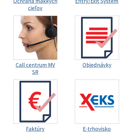
Ochrana mäkkých
Entry/Exit System
cieľov
Call centrum MV
Objednávky
SR
Faktúry
E-trhovisko