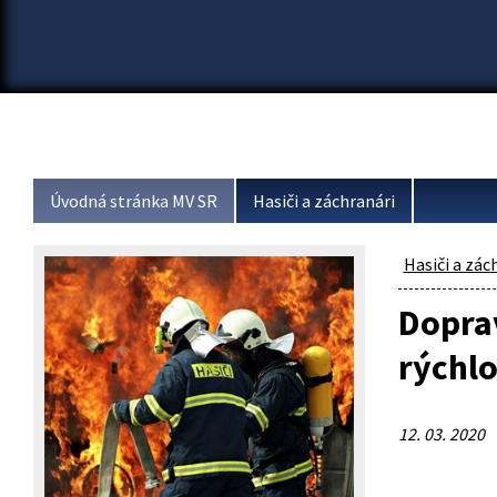
Úvodná stránka MV SR
Hasiči a záchranári
Hasiči a zác
Dopra
rýchlo
12. 03. 2020