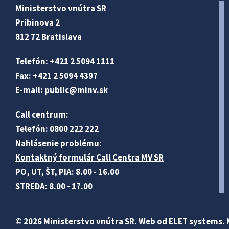
Ministerstvo vnútra SR
Pribinova 2
812 72 Bratislava
Telefón: +421 2 5094 1111
Fax: +421 2 5094 4397
E-mail:
public@minv
.sk
Call centrum:
Telefón: 0800 222 222
Nahlásenie problému:
Kontaktný formulár Call Centra MV SR
PO, UT, ŠT, PIA: 8.00 - 16.00
STREDA: 8.00 - 17.00
© 2026 Ministerstvo vnútra SR. Web od
ELET systems
.