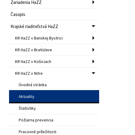
Zariadenia HaZZ
Časopis
Krajské riaditeľstvá HaZZ
KR HaZZ v Banskej Bystrici
KR HaZZ v Bratislave
KR HaZZ v Košiciach
KR HaZZ v Nitre
Úvodná stránka
Aktuality
Štatistiky
Požiarna prevencia
Pracovné príležitosti