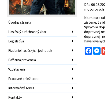
Dňa 06.03.20
motorových v
Na mieste ud
zistené, že 
Úvodna stránka
Vplyvom dopr
dopravnej ne
Hasičský a záchranný zbor
dopravnej n
havarovaných 
Legislatíva
Facebo
Me
Riadenie hasičských jednotiek
Požiarna prevencia
Vzdelávanie
Pracovné príležitosti
Informačný servis
Kontakty