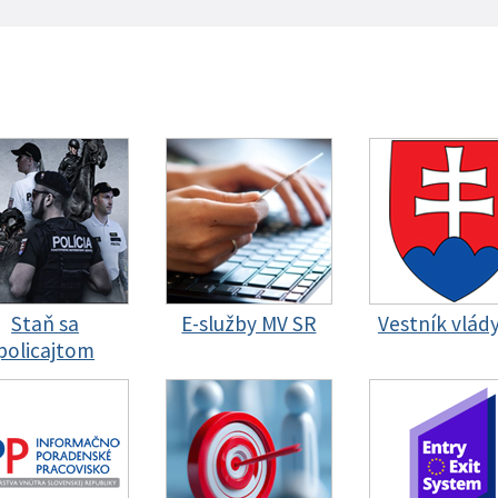
Staň sa
E-služby MV SR
Vestník vlád
policajtom