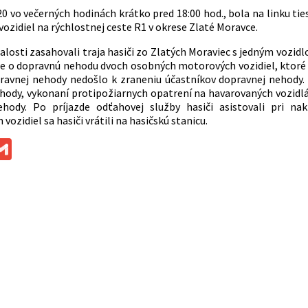
20 vo večerných hodinách krátko pred 18:00 hod., bola na linku 
ozidiel na rýchlostnej ceste R1 v okrese Zlaté Moravce.
alosti zasahovali traja hasiči zo Zlatých Moraviec s jedným vozi
ide o dopravnú nehodu dvoch osobných motorových vozidiel, ktoré
avnej nehody nedošlo k zraneniu účastníkov dopravnej nehody.
hody, vykonaní protipožiarnych opatrení na havarovaných vozidl
ehody. Po príjazde odťahovej služby hasiči asistovali pri nak
vozidiel sa hasiči vrátili na hasičskú stanicu.
ok
ssenger
Gmail