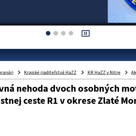
pause_presentation
hranári
Krajské riaditeľstvá HaZZ
KR HaZZ v Nitre
Ak
vná nehoda dvoch osobných mot
stnej ceste R1 v okrese Zlaté Mo