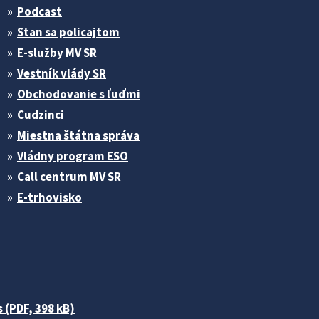
Podcast
Stan sa policajtom
E-služby MV SR
Vestník vlády SR
Obchodovanie s ľuďmi
Cudzinci
Miestna štátna správa
Vládny program ESO
Call centrum MV SR
E-trhovisko
 (PDF, 398 kB)