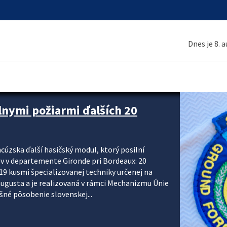
Dnes je 8. 
 a ako sa pripraviť
u vlnou horúčav obyvateľom odporúča preventívne
ohľadu civilnej ochrany, polície a hasičov majú za
ody. CIVILNÁ OCHRANA A KRÍZOVÉ RIADENIE Sekcia
krízového riadenia okresných úradov monitoruje
 následky týchto...