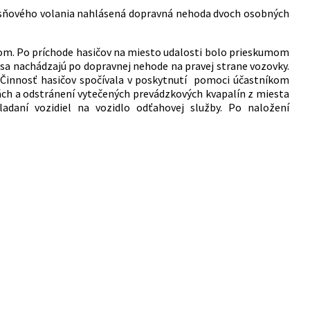
tiesňového volania nahlásená dopravná nehoda dvoch osobných
dlom. Po príchode hasičov na miesto udalosti bolo prieskumom
 sa nachádzajú po dopravnej nehode na pravej strane vozovky.
 Činnosť hasičov spočívala v poskytnutí pomoci účastníkom
ách a odstránení vytečených prevádzkových kvapalín z miesta
ladaní vozidiel na vozidlo odťahovej služby. Po naložení