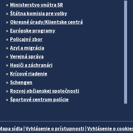
Ministerstvo vnútra SR
Štátna komisia pre volby
Okresné úrady/Klientske centrá
Európske programy
Policajný zbor
Azyl a migrácia
Verejná správa
Hasiči a záchranári
Krízové riadenie
Schengen
Rozvoj občianskej spoločnosti
Športové centrum polície
Mapa sídla
|
Vyhlásenie o prístupnosti
|
Vyhlásenie o cookies