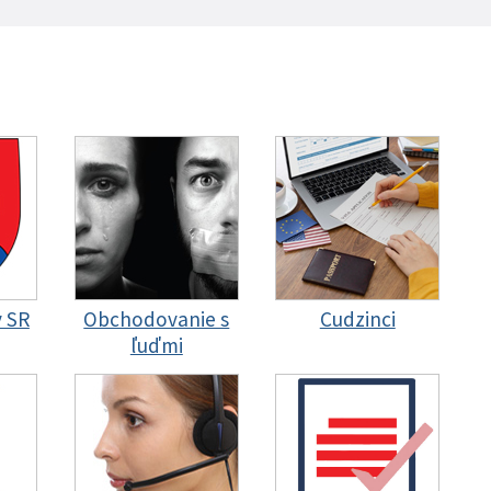
y SR
Obchodovanie s
Cudzinci
ľuďmi