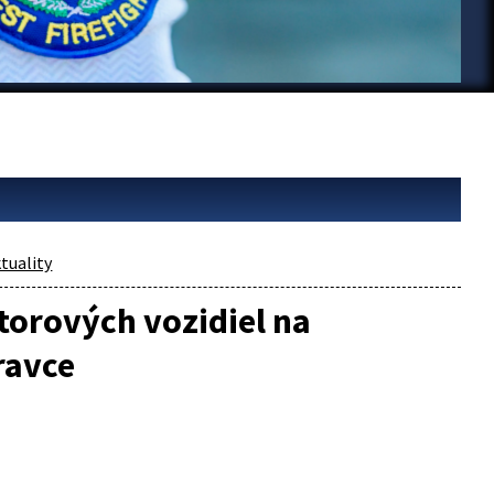
tuality
orových vozidiel na
ravce