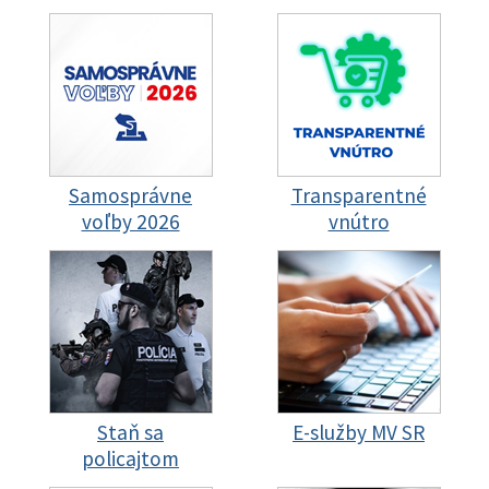
Samosprávne
Transparentné
voľby 2026
vnútro
Staň sa
E-služby MV SR
policajtom