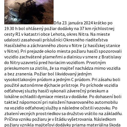
Dňa 23. januára 2024 krátko po
19.30 h bol ohlásený požiar dodávky na 37 km rýchlostnej
cesty R1 v katastri obce Lehota, okres Nitra. Na mieste
udalosti zasahovali príslušníci Okresného riaditeľstva
Hasičského a záchranného zboru v Nitre (z hasičskej stanice
v Nitre). Pri prejazde okolo miesta požiaru hasiči spozorovali
vozidlo zachvátené plameňmi a dialnicu v smere z Bratislavy
do Nitry uzavretú pred horiacim vozidlom. Prvotným
prieskumom sa zistilo, že sa majiteľ nachádza mimo vozidla
a bez zranenia. Požiar bol likvidovaný jedným
vysokotlakovým prúdom a jedným C prúdom. Pri zásahu boli
použité autonómne dýchacie prístroje. Po príchode vozidla
odťahovej sluzby hasiči vykonali záverečný prieskum a
lokálne ochladili dymiace miesta v dodávke. Po dohasení boli
taktiež nápomocní pri naložení havarovaného automobilu
na vozidlo odťahovej služby a následne očistili vozovku. Po
zbalení vecných prostriedkov sa družstvo vrátilo na základňu.
Príčina vzniku požiaru je v štádiu vyšetrovania. Následkom
požiaru vznikla majiteľovi dodávky priama materiálna škoda