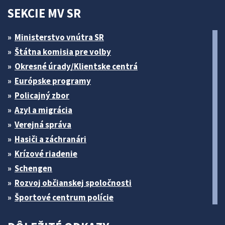
SEKCIE MV SR
Ministerstvo vnútra SR
Štátna komisia pre volby
Okresné úrady/Klientske centrá
Európske programy
Policajný zbor
Azyl a migrácia
Verejná správa
Hasiči a záchranári
Krízové riadenie
Schengen
Rozvoj občianskej spoločnosti
Športové centrum polície