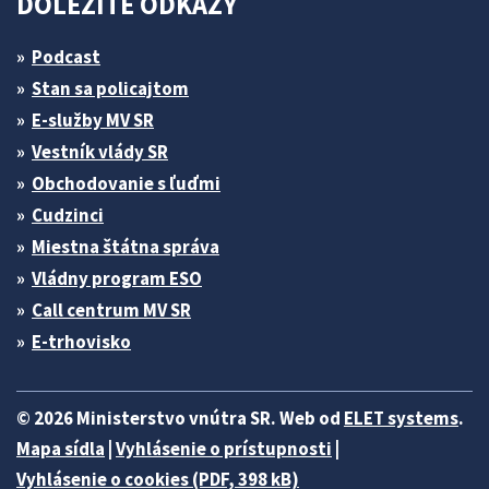
DÔLEŽITÉ ODKAZY
Podcast
Stan sa policajtom
E-služby MV SR
Vestník vlády SR
Obchodovanie s ľuďmi
Cudzinci
Miestna štátna správa
Vládny program ESO
Call centrum MV SR
E-trhovisko
© 2026 Ministerstvo vnútra SR. Web od
ELET systems
.
Mapa sídla
|
Vyhlásenie o prístupnosti
|
Vyhlásenie o cookies (PDF, 398 kB)