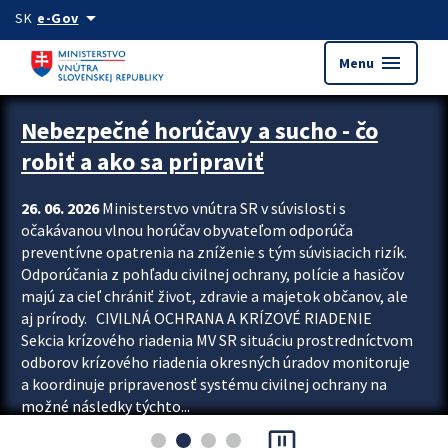
Preskocit na hlavný obsah
arrow_drop_down
SK
e-Gov
menu
Menu
Zastavit automatický posun upútavok
Nebezpečné horúčavy a sucho - čo
robiť a ako sa pripraviť
26. 06. 2026
Ministerstvo vnútra SR v súvislosti s
očakávanou vlnou horúčav obyvateľom odporúča
preventívne opatrenia na zníženie s tým súvisiacich rizík.
Odporúčania z pohľadu civilnej ochrany, polície a hasičov
majú za cieľ chrániť život, zdravie a majetok občanov, ale
aj prírody. CIVILNÁ OCHRANA A KRÍZOVÉ RIADENIE
Sekcia krízového riadenia MV SR situáciu prostredníctvom
odborov krízového riadenia okresných úradov monitoruje
a koordinuje pripravenosť systému civilnej ochrany na
možné následky týchto...
pause_presentation
Viac