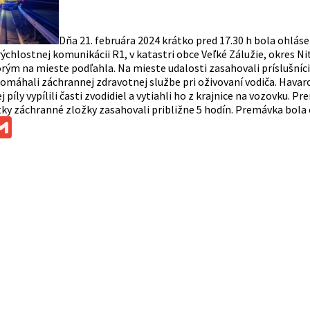
Dňa 21. februára 2024 krátko pred 17.30 h bola ohlá
rýchlostnej komunikácii R1, v katastri obce Veľké Zálužie, okres N
orým na mieste podľahla. Na mieste udalosti zasahovali príslušníc
 pomáhali záchrannej zdravotnej službe pri oživovaní vodiča. Hava
 píly vypílili časti zvodidiel a vytiahli ho z krajnice na vozovku
tky záchranné zložky zasahovali približne 5 hodín. Premávka bola 
ok
ssenger
Gmail