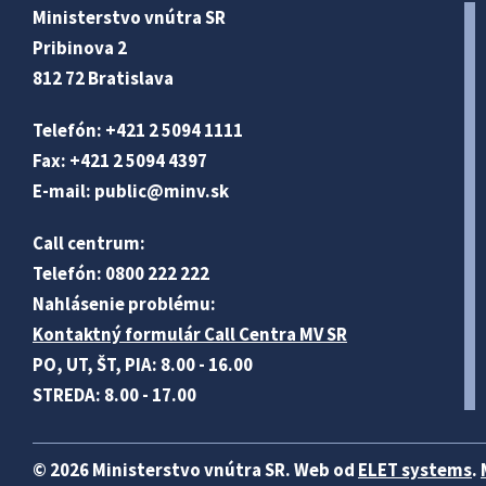
Ministerstvo vnútra SR
Pribinova 2
812 72 Bratislava
Telefón: +421 2 5094 1111
Fax: +421 2 5094 4397
E-mail:
public@minv
.sk
Call centrum:
Telefón: 0800 222 222
Nahlásenie problému:
Kontaktný formulár Call Centra MV SR
PO, UT, ŠT, PIA: 8.00 - 16.00
STREDA: 8.00 - 17.00
© 2026 Ministerstvo vnútra SR. Web od
ELET systems
.