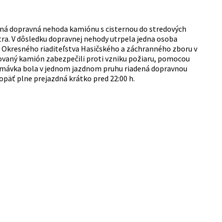
sená dopravná nehoda kamiónu s cisternou do stredových
itra. V dôsledku dopravnej nehody utrpela jedna osoba
i Okresného riaditeľstva Hasičského a záchranného zboru v
rovaný kamión zabezpečili proti vzniku požiaru, pomocou
. Premávka bola v jednom jazdnom pruhu riadená dopravnou
opäť plne prejazdná krátko pred 22:00 h.