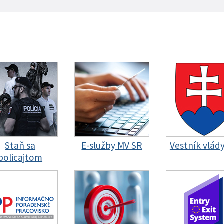
Staň sa
E-služby MV SR
Vestník vlád
policajtom