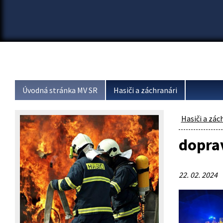
Úvodná stránka MV SR
Hasiči a záchranári
Hasiči a zác
dopra
22. 02. 2024