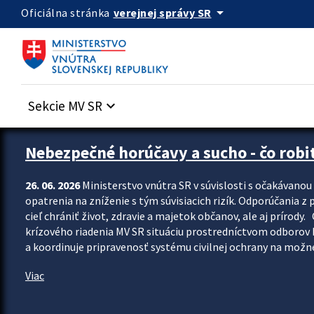
Preskocit na hlavný obsah
arrow_drop_down
verejnej správy SR
Oficiálna stránka
Sekcie MV SR
keyboard_arrow_down
Zastavit automatický posun upútavok
Nebezpečné horúčavy a sucho - čo robiť
26. 06. 2026
Ministerstvo vnútra SR v súvislosti s očakávano
opatrenia na zníženie s tým súvisiacich rizík. Odporúčania z p
cieľ chrániť život, zdravie a majetok občanov, ale aj prír
krízového riadenia MV SR situáciu prostredníctvom odborov 
a koordinuje pripravenosť systému civilnej ochrany na možné
Viac