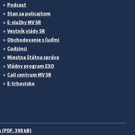
Podcast
Stan sa policajtom
E-služby MV SR
Vestník vlády SR
Obchodovanie s ľuďmi
Cudzinci
Miestna štátna správa
Vládny program ESO
Call centrum MV SR
E-trhovisko
 (PDF, 398 kB)