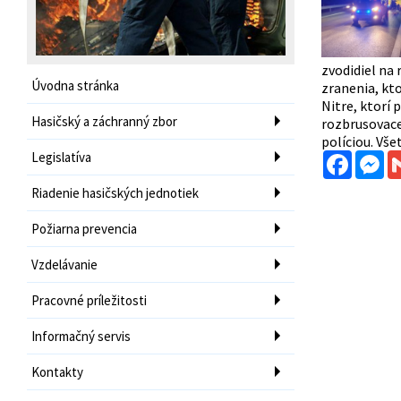
zvodidiel na 
Úvodna stránka
zranenia, kt
Nitre, ktorí
Hasičský a záchranný zbor
rozbrusovacej
políciou. Vše
Legislatíva
Facebo
Me
Riadenie hasičských jednotiek
Požiarna prevencia
Vzdelávanie
Pracovné príležitosti
Informačný servis
Kontakty