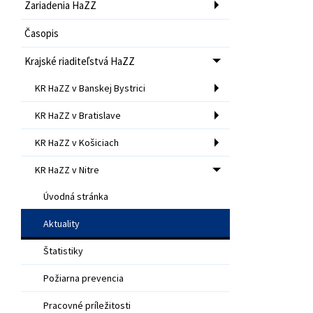
Zariadenia HaZZ
Časopis
Krajské riaditeľstvá HaZZ
KR HaZZ v Banskej Bystrici
KR HaZZ v Bratislave
KR HaZZ v Košiciach
KR HaZZ v Nitre
Úvodná stránka
Aktuality
Štatistiky
Požiarna prevencia
Pracovné príležitosti