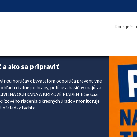
Dnes je 9. 
 a ako sa pripraviť
u vlnou horúčav obyvateľom odporúča preventívne
ohľadu civilnej ochrany, polície a hasičov majú za
ody. CIVILNÁ OCHRANA A KRÍZOVÉ RIADENIE Sekcia
krízového riadenia okresných úradov monitoruje
 následky týchto...