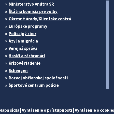
Ministerstvo vnútra SR
Štátna komisia pre volby
Okresné úrady/Klientske centrá
Európske programy
Policajný zbor
Azyl a migrácia
Verejná správa
Hasiči a záchranári
Krízové riadenie
Schengen
Rozvoj občianskej spoločnosti
Športové centrum polície
Mapa sídla
|
Vyhlásenie o prístupnosti
|
Vyhlásenie o cookies