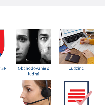
y SR
Obchodovanie s
Cudzinci
ľuďmi