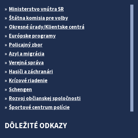
Ministerstvo vnútra SR
Štátna komisia pre volby
Okresné úrady/Klientske centrá
Európske programy
Policajný zbor
Azyl a migrácia
Verejná správa
Hasiči a záchranári
Krízové riadenie
Schengen
Rozvoj občianskej spoločnosti
Športové centrum polície
DÔLEŽITÉ ODKAZY