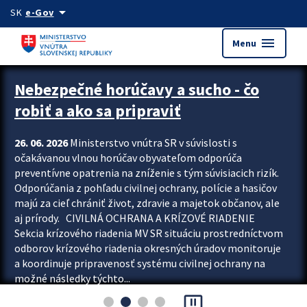
Preskocit na hlavný obsah
arrow_drop_down
SK
e-Gov
menu
Menu
Zastavit automatický posun upútavok
Nebezpečné horúčavy a sucho - čo
robiť a ako sa pripraviť
26. 06. 2026
Ministerstvo vnútra SR v súvislosti s
očakávanou vlnou horúčav obyvateľom odporúča
preventívne opatrenia na zníženie s tým súvisiacich rizík.
Odporúčania z pohľadu civilnej ochrany, polície a hasičov
majú za cieľ chrániť život, zdravie a majetok občanov, ale
aj prírody. CIVILNÁ OCHRANA A KRÍZOVÉ RIADENIE
Sekcia krízového riadenia MV SR situáciu prostredníctvom
odborov krízového riadenia okresných úradov monitoruje
a koordinuje pripravenosť systému civilnej ochrany na
možné následky týchto...
pause_presentation
Viac