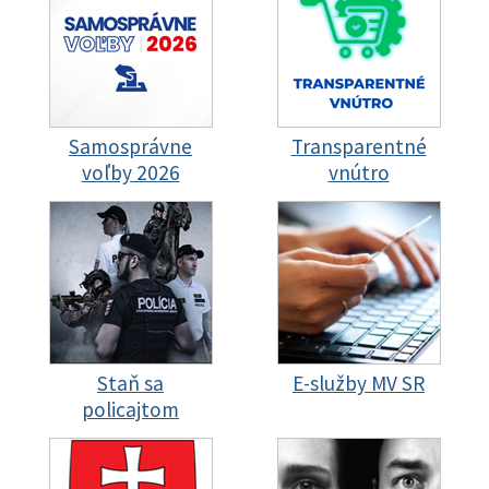
Samosprávne
Transparentné
voľby 2026
vnútro
Staň sa
E-služby MV SR
policajtom