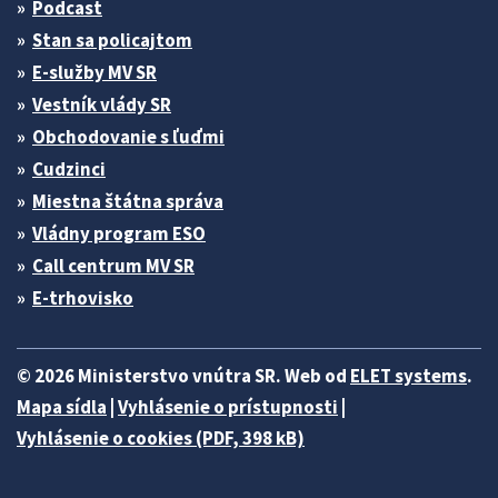
Podcast
Stan sa policajtom
E-služby MV SR
Vestník vlády SR
Obchodovanie s ľuďmi
Cudzinci
Miestna štátna správa
Vládny program ESO
Call centrum MV SR
E-trhovisko
© 2026 Ministerstvo vnútra SR. Web od
ELET systems
.
Mapa sídla
|
Vyhlásenie o prístupnosti
|
Vyhlásenie o cookies (PDF, 398 kB)