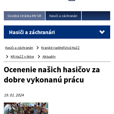
Úvodná stránka MV SR
Hasiči a záchranári
Hasiči a záchranári
Hasiči a záchranári
Krajské riaditeľstvá HaZZ
KR HaZZ v Nitre
Aktuality
Ocenenie našich hasičov za
dobre vykonanú prácu
19. 01. 2024