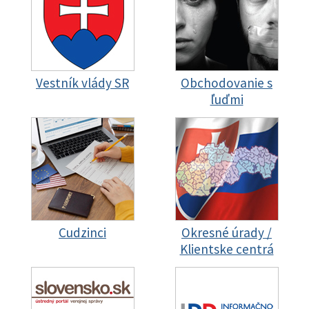
Vestník vlády SR
Obchodovanie s
ľuďmi
Cudzinci
Okresné úrady /
Klientske centrá