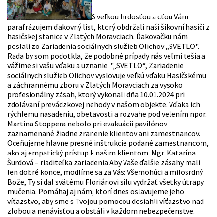
S veľkou hrdosťou a cťou Vám
parafrázujem ďakovný list, ktorý obdržali naši šikovní hasiči z
hasičskej stanice v Zlatých Moravciach. Ďakovačku nám
poslali zo Zariadenia sociálnych služieb Olichov „SVETLO".
Rada by som podotkla, že podobné prípady nás veľmi tešia a
vážime si vašu vďaku a uznanie. "„SVETLO“, Zariadenie
sociálnych služieb Olichov vyslovuje veľkú vďaku Hasičskému
a záchrannému zboru v Zlatých Moravciach za vysoko
profesionálny zásah, ktorý vykonali dňa 10.01.2024 pri
zdolávaní prevádzkovej nehody v našom objekte. Vďaka ich
rýchlemu nasadeniu, obetavosti a rozvahe pod velením npor.
Martina Stoppera nebolo pri evakuácii pavilónov
zaznamenané žiadne zranenie klientov ani zamestnancov.
Oceňujeme hlavne presné inštrukcie podané zamestnancom,
ako aj empatický prístup k našim klientom. Mgr. Katarína
Šurdová – riaditeľka zariadenia Aby Vaše ďalšie zásahy mali
len dobré konce, modlíme sa za Vás: Všemohúci a milosrdný
Bože, Ty si dal svätému Floriánovi silu vydržať všetky útrapy
mučenia. Pomáhaj aj nám, ktorí dnes oslavujeme jeho
víťazstvo, aby sme s Tvojou pomocou dosiahli víťazstvo nad
zlobou a nenávisťou a obstáli v každom nebezpečenstve.