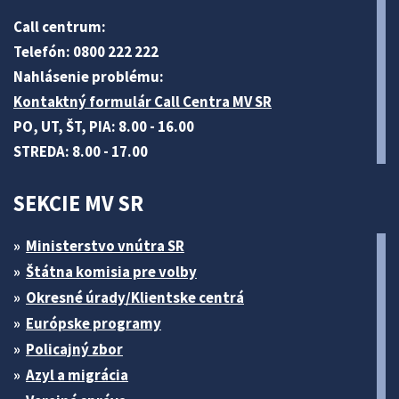
Call centrum:
Telefón: 0800 222 222
Nahlásenie problému:
Kontaktný formulár Call Centra MV SR
PO, UT, ŠT, PIA: 8.00 - 16.00
STREDA: 8.00 - 17.00
SEKCIE MV SR
Ministerstvo vnútra SR
Štátna komisia pre volby
Okresné úrady/Klientske centrá
Európske programy
Policajný zbor
Azyl a migrácia