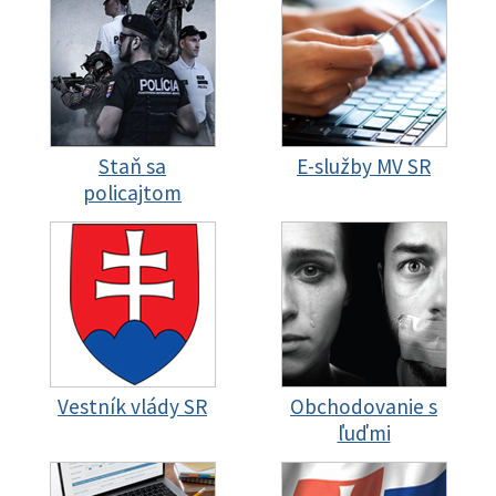
Staň sa
E-služby MV SR
policajtom
Vestník vlády SR
Obchodovanie s
ľuďmi