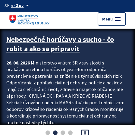
Preskocit na hlavný obsah
arrow_drop_down
SK
e-Gov
menu
Menu
Zastavit automatický posun upútavok
Nebezpečné horúčavy a sucho - čo
robiť a ako sa pripraviť
26. 06. 2026
Ministerstvo vnútra SR v súvislosti s
očakávanou vlnou horúčav obyvateľom odporúča
preventívne opatrenia na zníženie s tým súvisiacich rizík.
Odporúčania z pohľadu civilnej ochrany, polície a hasičov
majú za cieľ chrániť život, zdravie a majetok občanov, ale
aj prírody. CIVILNÁ OCHRANA A KRÍZOVÉ RIADENIE
Sekcia krízového riadenia MV SR situáciu prostredníctvom
odborov krízového riadenia okresných úradov monitoruje
a koordinuje pripravenosť systému civilnej ochrany na
možné následky týchto...
pause_presentation
Viac