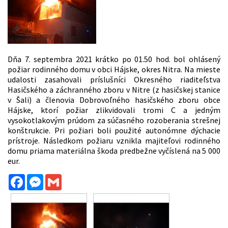
Dňa 7. septembra 2021 krátko po 01.50 hod. bol ohlásený
požiar rodinného domu v obci Hájske, okres Nitra. Na mieste
udalosti zasahovali príslušníci Okresného riaditeľstva
Hasičského a záchranného zboru v Nitre (z hasičskej stanice
v Šali) a členovia Dobrovoľného hasičského zboru obce
Hájske, ktorí požiar zlikvidovali tromi C a jedným
vysokotlakovým prúdom za súčasného rozoberania strešnej
konštrukcie. Pri požiari boli použité autonómne dýchacie
prístroje. Následkom požiaru vznikla majiteľovi rodinného
domu priama materiálna škoda predbežne vyčíslená na 5 000
eur.
Facebook
Messenger
Gmail