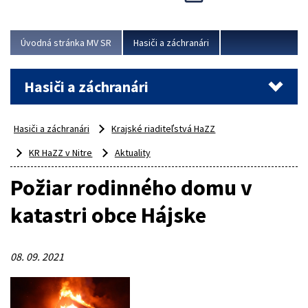
Úvodná stránka MV SR
Hasiči a záchranári
Hasiči a záchranári
Hasiči a záchranári
Krajské riaditeľstvá HaZZ
KR HaZZ v Nitre
Aktuality
Požiar rodinného domu v
katastri obce Hájske
08. 09. 2021