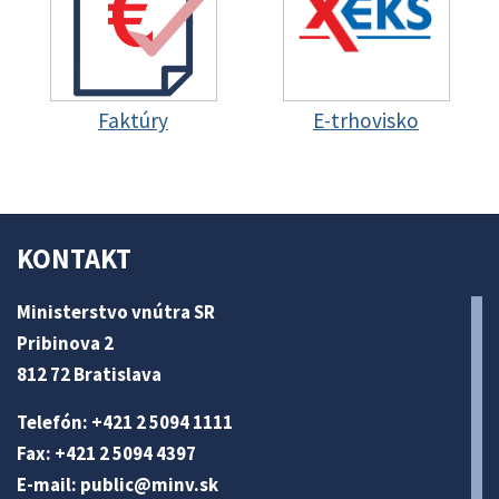
Faktúry
E-trhovisko
KONTAKT
Ministerstvo vnútra SR
Pribinova 2
812 72 Bratislava
Telefón: +421 2 5094 1111
Fax: +421 2 5094 4397
E-mail:
public@minv
.sk