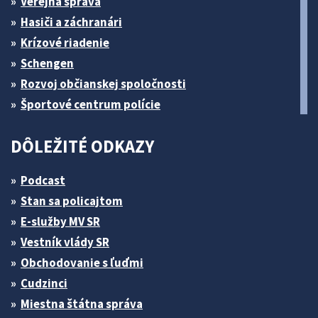
Verejná správa
Hasiči a záchranári
Krízové riadenie
Schengen
Rozvoj občianskej spoločnosti
Športové centrum polície
DÔLEŽITÉ ODKAZY
Podcast
Stan sa policajtom
E-služby MV SR
Vestník vlády SR
Obchodovanie s ľuďmi
Cudzinci
Miestna štátna správa