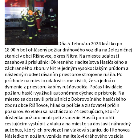
Dňa 5. februára 2024 krátko po
18.00 h bol ohlásený požiar dráhového vozidla na železničnej
stanici v obci Rišnovce, okres Nitra. Na mieste udalosti
zasahovali príslušníci Okresného riaditeľstva Hasičského a
záchranného zboru v Nitre jedným vysokotlakým prúdom a
následným odvetrávaním priestorov strojovne rušňa. Po
príchode na miesto udalosti sme zistili, že sa jedná o
dymenie z priestoru kabíny rušňovodiča. Počas likvidácie
požiaru hasiči využívali autonómne dýchacie prístroje. Na
miesto sa dostavili príslušníci z Dobrovoľného hasičského
zboru obce Rišňovce, hliadka polície a zisťovateľ príčin
požiarov. Vo vlaku sa nachádzalo 74 cestujúcich, ktorí v
dôsledku požiaru neutrpeli zranenie. Hasiči pomohli
cestujúcim vystúpiť z vlaku a na miesto sa dostavil náhradný
autobus, ktorý ich previezol na vlakovú stanicu do Hlohovca.
Následkom požiaru vznikla majiteľovi dráhového vozidla