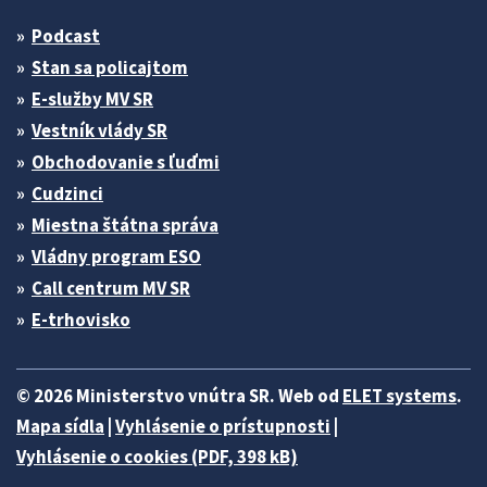
Podcast
Stan sa policajtom
E-služby MV SR
Vestník vlády SR
Obchodovanie s ľuďmi
Cudzinci
Miestna štátna správa
Vládny program ESO
Call centrum MV SR
E-trhovisko
© 2026 Ministerstvo vnútra SR. Web od
ELET systems
.
Mapa sídla
|
Vyhlásenie o prístupnosti
|
Vyhlásenie o cookies (PDF, 398 kB)