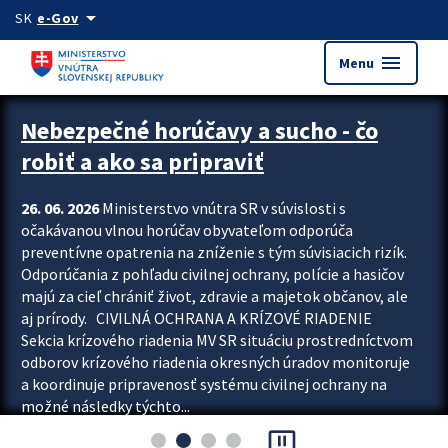
Preskocit na hlavný obsah
arrow_drop_down
SK
e-Gov
menu
Menu
Zastavit automatický posun upútavok
Nebezpečné horúčavy a sucho - čo
robiť a ako sa pripraviť
26. 06. 2026
Ministerstvo vnútra SR v súvislosti s
očakávanou vlnou horúčav obyvateľom odporúča
preventívne opatrenia na zníženie s tým súvisiacich rizík.
Odporúčania z pohľadu civilnej ochrany, polície a hasičov
majú za cieľ chrániť život, zdravie a majetok občanov, ale
aj prírody. CIVILNÁ OCHRANA A KRÍZOVÉ RIADENIE
Sekcia krízového riadenia MV SR situáciu prostredníctvom
odborov krízového riadenia okresných úradov monitoruje
a koordinuje pripravenosť systému civilnej ochrany na
možné následky týchto...
pause_presentation
Viac