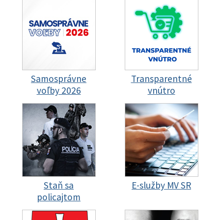
Samosprávne
Transparentné
voľby 2026
vnútro
Staň sa
E-služby MV SR
policajtom