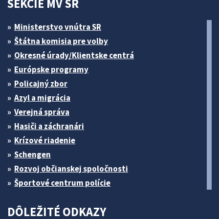
SEKCIE MV SR
Ministerstvo vnútra SR
Štátna komisia pre volby
Okresné úrady/Klientske centrá
Európske programy
Policajný zbor
Azyl a migrácia
Verejná správa
Hasiči a záchranári
Krízové riadenie
Schengen
Rozvoj občianskej spoločnosti
Športové centrum polície
DÔLEŽITÉ ODKAZY