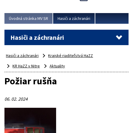
Úvodná stránka MV SR
Hasiči a záchranári
Hasiči a záchranári
Hasiči a záchranári
Krajské riaditeľstvá HaZZ
KR HaZZ v Nitre
Aktuality
Požiar rušňa
06. 02. 2024