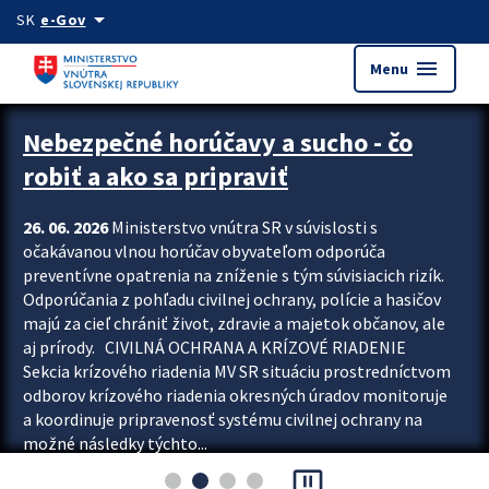
Preskocit na hlavný obsah
arrow_drop_down
SK
e-Gov
menu
Menu
Zastavit automatický posun upútavok
Nebezpečné horúčavy a sucho - čo
robiť a ako sa pripraviť
26. 06. 2026
Ministerstvo vnútra SR v súvislosti s
očakávanou vlnou horúčav obyvateľom odporúča
preventívne opatrenia na zníženie s tým súvisiacich rizík.
Odporúčania z pohľadu civilnej ochrany, polície a hasičov
majú za cieľ chrániť život, zdravie a majetok občanov, ale
aj prírody. CIVILNÁ OCHRANA A KRÍZOVÉ RIADENIE
Sekcia krízového riadenia MV SR situáciu prostredníctvom
odborov krízového riadenia okresných úradov monitoruje
a koordinuje pripravenosť systému civilnej ochrany na
možné následky týchto...
pause_presentation
Viac