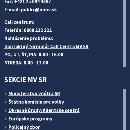
Fax: +421 2 5094 4397
E-mail:
public@minv
.sk
Call centrum:
Telefón: 0800 222 222
Nahlásenie problému:
Kontaktný formulár Call Centra MV SR
PO, UT, ŠT, PIA: 8.00 - 16.00
STREDA: 8.00 - 17.00
SEKCIE MV SR
Ministerstvo vnútra SR
Štátna komisia pre volby
Okresné úrady/Klientske centrá
Európske programy
Policajný zbor