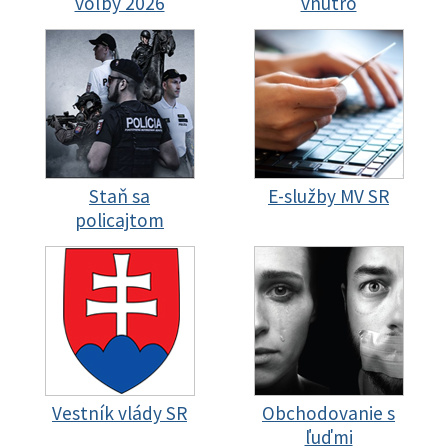
voľby 2026
vnútro
Staň sa
E-služby MV SR
policajtom
Vestník vlády SR
Obchodovanie s
ľuďmi