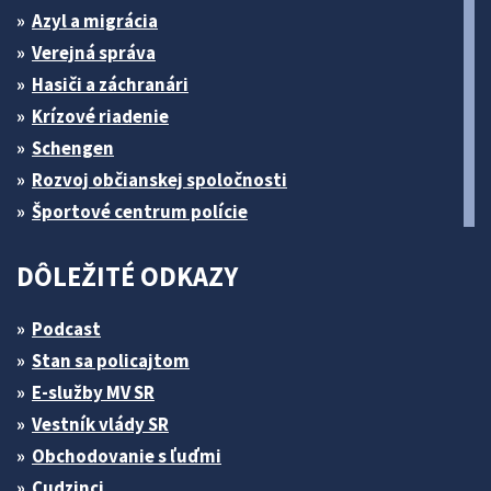
Azyl a migrácia
Verejná správa
Hasiči a záchranári
Krízové riadenie
Schengen
Rozvoj občianskej spoločnosti
Športové centrum polície
DÔLEŽITÉ ODKAZY
Podcast
Stan sa policajtom
E-služby MV SR
Vestník vlády SR
Obchodovanie s ľuďmi
Cudzinci