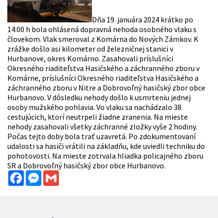
Dňa 19. januára 2024 krátko po
14:00 h bola ohlásená dopravná nehoda osobného vlaku s
človekom. Vlak smeroval z Komárna do Nových Zámkov. K
zrážke došlo asi kilometer od železničnej stanici v
Hurbanove, okres Komárno. Zasahovali príslušníci
Okresného riaditeľstva Hasičského a záchranného zboru v
Komárne, príslušníci Okresného riaditeľstva Hasičského a
záchranného zboru v Nitre a Dobrovoľný hasičský zbor obce
Hurbanovo. V dôsledku nehody došlo k usmrteniu jednej
osoby mužského pohlavia. Vo vlaku sa nachádzalo 38
cestujúcich, ktorí neutrpeli žiadne zranenia. Na mieste
nehody zasahovali všetky záchranné zložky vyše 2 hodiny.
Počas tejto doby bola trať uzavretá. Po zdokumentovaní
udalosti sa hasiči vrátili na základňu, kde uviedli techniku do
pohotovosti. Na mieste zotrvala hliadka policajného zboru
SR a Dobrovoľný hasičský zbor obce Hurbanovo.
Facebook
Messenger
Gmail