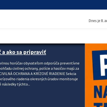
Dnes je 8. 
 a ako sa pripraviť
u vlnou horúčav obyvateľom odporúča preventívne
ohľadu civilnej ochrany, polície a hasičov majú za
ody. CIVILNÁ OCHRANA A KRÍZOVÉ RIADENIE Sekcia
krízového riadenia okresných úradov monitoruje
 následky týchto...