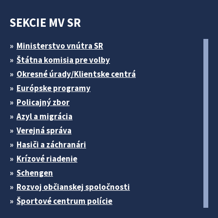
SEKCIE MV SR
Ministerstvo vnútra SR
Štátna komisia pre volby
Okresné úrady/Klientske centrá
Európske programy
Policajný zbor
Azyl a migrácia
Verejná správa
Hasiči a záchranári
Krízové riadenie
Schengen
Rozvoj občianskej spoločnosti
Športové centrum polície