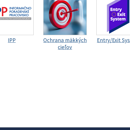
IPP
Ochrana mäkkých
Entry/Exit Sy
cieľov