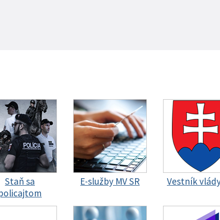
Staň sa
E-služby MV SR
Vestník vlád
policajtom