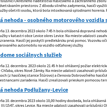
ríslušníci Okresného riaditeľstva Hasičského a záchranného zbo
vetrávaním priestorov. Z dôvodu silného zadymenia, hasiči využili
užby ošetrili osobu, ktorá bola intoxikovaná splodinami horenia. Prí
á nehoda - osobného motorového vozidla s
ňa 13. decembra 2023 okolo 7:45 h bola ohlásená dopravná neho
užby v katastri obce Levice okres Levice. Na mieste udalosti zasaho
zranenia. Hasiči jej poskytli predlekársku prvú pomoc. Vozovku oč
arovaného automobilu na vozidlo odťahovej služby.
 dome sociálnych služieb
ňa 12. decembra. 2023 okolo 21.45 h bol ohlásený požiar elektricke
e Chľaba, okres Nové Zámky. Na mieste udalosti zasahovali prísluš
ch (z hasičskej stanice Štúrovo) a členovia Dobrovoľného hasičsk
stnancami zariadenia. Hasiči zrealizovali prieskum pomocou termo
á nehoda Podlužany-Levice
ňa 10. decembra 2023 okolo 10,00 hodiny doobeda, bola ohlásená
 III/1547, okres Levice. Na mieste udalosti zasahovali príslušníci