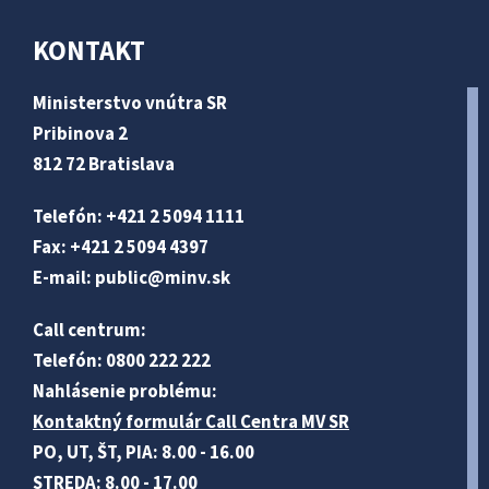
KONTAKT
Ministerstvo vnútra SR
Pribinova 2
812 72 Bratislava
Telefón: +421 2 5094 1111
Fax: +421 2 5094 4397
E-mail:
public@minv
.sk
Call centrum:
Telefón: 0800 222 222
Nahlásenie problému:
Kontaktný formulár Call Centra MV SR
PO, UT, ŠT, PIA: 8.00 - 16.00
STREDA: 8.00 - 17.00