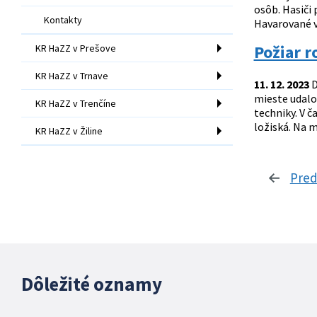
osôb. Hasiči
Kontakty
Havarované vo
Požiar r
KR HaZZ v Prešove
KR HaZZ v Trnave
11. 12. 2023
D
mieste udalos
KR HaZZ v Trenčíne
techniky. V č
ložiská. Na 
KR HaZZ v Žiline
Pred
Dôležité oznamy