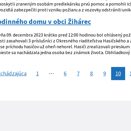
 poskytli zraneným osobám predlekársku prvú pomoc a pomohli ich 
zidlá zabezpečili proti vzniku požiaru a z vozovky odstránili uni
odinného domu v obci Žihárec
ňa 09. decembra 2023 krátko pred 12:00 hodinou bol ohlásený poži
ti zasahovali 3 príslušníci z Okresného riaditeľstva Hasičského a z
ase príchodu hasičov už oheň nehorel. Hasiči zrealizovali priesku
mieste sa nachádzala jedna osoba bez známok života. Obhliadkový l
chádzajúca
stránka
1
⋯
6
7
8
9
10