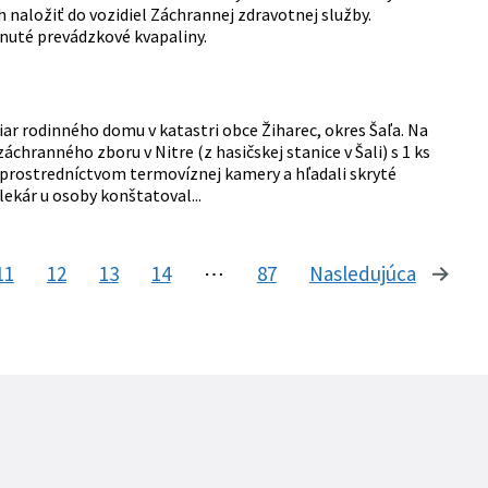
naložiť do vozidiel Záchrannej zdravotnej služby.
knuté prevádzkové kvapaliny.
ar rodinného domu v katastri obce Žiharec, okres Šaľa. Na
áchranného zboru v Nitre (z hasičskej stanice v Šali) s 1 ks
m prostredníctvom termovíznej kamery a hľadali skryté
ekár u osoby konštatoval...
11
12
13
14
⋯
87
Nasledujúca
stránk