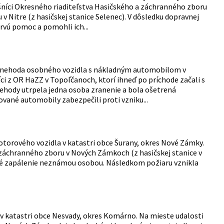
lušníci Okresného riaditeľstva Hasičského a záchranného zboru
 Nitre (z hasičskej stanice Selenec). V dôsledku dopravnej
rvú pomoc a pomohli ich...
á nehoda osobného vozidla s nákladným automobilom v
íci z OR HaZZ v Topoľčanoch, ktorí ihneď po príchode začali s
hody utrpela jedna osoba zranenie a bola ošetrená
ané automobily zabezpečili proti vzniku...
otorového vozidla v katastri obce Šurany, okres Nové Zámky.
 záchranného zboru v Nových Zámkoch (z hasičskej stanice v
né zapálenie neznámou osobou. Následkom požiaru vznikla
 v katastri obce Nesvady, okres Komárno. Na mieste udalosti