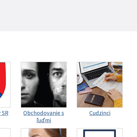
y SR
Obchodovanie s
Cudzinci
ľuďmi