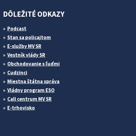
DÔLEŽITÉ ODKAZY
Podcast
Stan sa policajtom
E-služby MV SR
Vestník vlády SR
Obchodovanie s ľuďmi
Cudzinci
Miestna štátna správa
Vládny program ESO
Call centrum MV SR
E-trhovisko