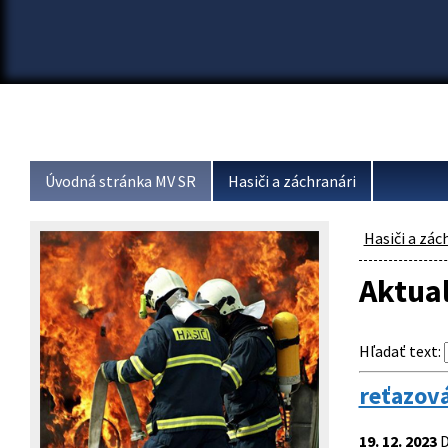
Úvodná stránka MV SR
Hasiči a záchranári
Hasiči a zác
Aktual
Hľadať text
:
reťazov
19. 12. 2023
D