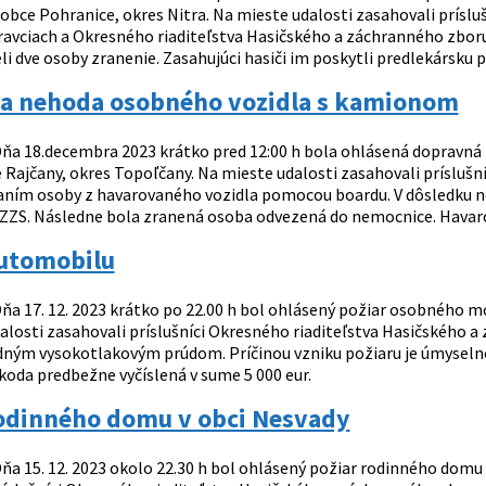
i obce Pohranice, okres Nitra. Na mieste udalosti zasahovali prís
avciach a Okresného riaditeľstva Hasičského a záchranného zboru v
i dve osoby zranenie. Zasahujúci hasiči im poskytli predlekársku p
a nehoda osobného vozidla s kamionom
ňa 18.decembra 2023 krátko pred 12:00 h bola ohlásená dopravn
 Rajčany, okres Topoľčany. Na mieste udalosti zasahovali príslušn
ním osoby z havarovaného vozidla pomocou boardu. V dôsledku ne
 ZZS. Následne bola zranená osoba odvezená do nemocnice. Havarov
automobilu
ňa 17. 12. 2023 krátko po 22.00 h bol ohlásený požiar osobného m
alosti zasahovali príslušníci Okresného riaditeľstva Hasičského a
dným vysokotlakovým prúdom. Príčinou vzniku požiaru je úmysel
koda predbežne vyčíslená v sume 5 000 eur.
rodinného domu v obci Nesvady
ňa 15. 12. 2023 okolo 22.30 h bol ohlásený požiar rodinného domu