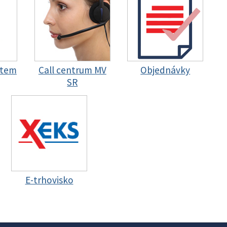
stem
Call centrum MV
Objednávky
SR
E-trhovisko