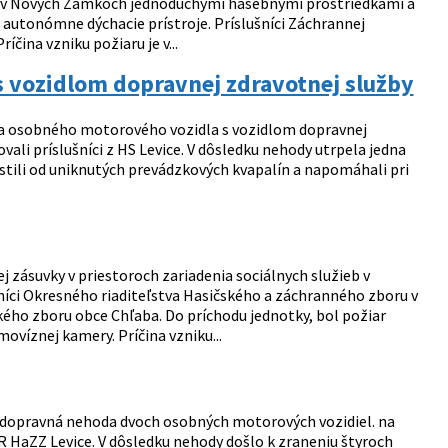
ru v Nových Zámkoch jednoduchými hasebnými prostriedkami a
 autonómne dýchacie prístroje. Príslušníci Záchrannej
čina vzniku požiaru je v...
 vozidlom dopravnej zdravotnej služby
da osobného motorového vozidla s vozidlom dopravnej
vali príslušníci z HS Levice. V dôsledku nehody utrpela jedna
istili od uniknutých prevádzkových kvapalín a napomáhali pri
j zásuvky v priestoroch zariadenia sociálnych služieb v
níci Okresného riaditeľstva Hasičského a záchranného zboru v
ého zboru obce Chľaba. Do príchodu jednotky, bol požiar
víznej kamery. Príčina vzniku...
 dopravná nehoda dvoch osobných motorových vozidiel. na
 OR HaZZ Levice. V dôsledku nehody došlo k zraneniu štyroch