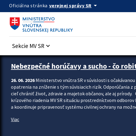
Preskocit na hlavný obsah
arrow_drop_down
verejnej správy SR
Oficiálna stránka
Sekcie MV SR
keyboard_arrow_down
Zastavit automatický posun upútavok
Nebezpečné horúčavy a sucho - čo robiť
26. 06. 2026
Ministerstvo vnútra SR v súvislosti s očakávano
opatrenia na zníženie s tým súvisiacich rizík. Odporúčania z p
cieľ chrániť život, zdravie a majetok občanov, ale aj prír
krízového riadenia MV SR situáciu prostredníctvom odborov 
a koordinuje pripravenosť systému civilnej ochrany na možné
Viac