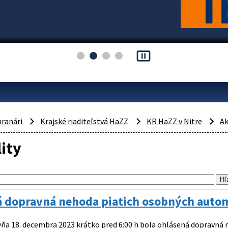
pause_presentation
hranári
Krajské riaditeľstvá HaZZ
KR HaZZ v Nitre
Ak
ity
á dopravná nehoda piatich osobných auto
ňa 18. decembra 2023 krátko pred 6:00 h bola ohlásená dopravná 