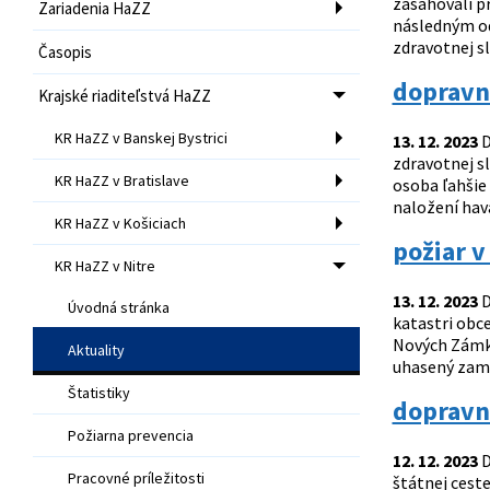
zasahovali p
Zariadenia HaZZ
následným od
zdravotnej sl
Časopis
dopravn
Krajské riaditeľstvá HaZZ
KR HaZZ v Banskej Bystrici
13. 12. 2023
D
zdravotnej sl
KR HaZZ v Bratislave
osoba ľahšie 
naložení hav
KR HaZZ v Košiciach
požiar v
KR HaZZ v Nitre
13. 12. 2023
D
Úvodná stránka
katastri obc
Nových Zámko
Aktuality
uhasený zame
Štatistiky
dopravn
Požiarna prevencia
12. 12. 2023
D
Pracovné príležitosti
štátnej ceste