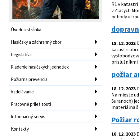
R1 v katastr
v Zlatých Mor
nehody utrpel
dopravn
Úvodna stránka
Hasičský a záchranný zbor
18. 12. 2023
D
katastri obce
Legislatíva
vyslobodzova
príslušníkmi
Riadenie hasičských jednotiek
požiar 
Požiarna prevencia
18. 12. 2023
D
Vzdelávanie
Na mieste ud
Šuranoch) je
Pracovné príležitosti
materiálna š
Informačný servis
Požiar 
Kontakty
18. 12. 2023
D