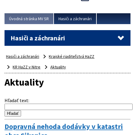
Úvodná stránka MV SR
Hasiči a záchranári
Hasiči a záchranári
Hasiči a záchranári
Krajské riaditeľstvá HaZZ
KR HaZZ v Nitre
Aktuality
Aktuality
Hľadať text
:
Dopravná nehoda dodávky v katastri