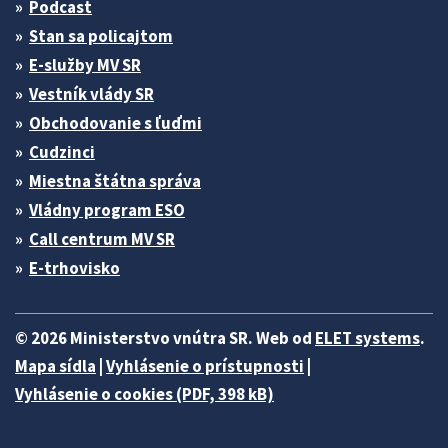
Podcast
Stan sa policajtom
E-služby MV SR
Vestník vlády SR
Obchodovanie s ľuďmi
Cudzinci
Miestna štátna správa
Vládny program ESO
Call centrum MV SR
E-trhovisko
© 2026 Ministerstvo vnútra SR. Web od
ELET systems
.
Mapa sídla
|
Vyhlásenie o prístupnosti
|
Vyhlásenie o cookies (PDF, 398 kB)