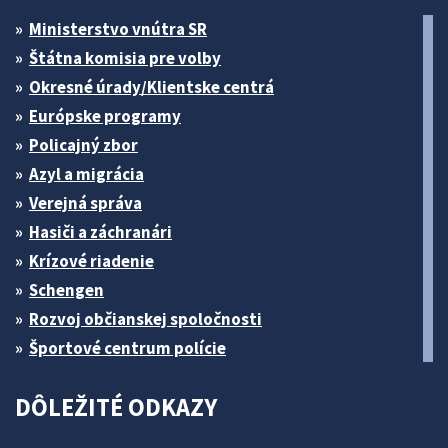
Ministerstvo vnútra SR
Štátna komisia pre volby
Okresné úrady/Klientske centrá
Európske programy
Policajný zbor
Azyl a migrácia
Verejná správa
Hasiči a záchranári
Krízové riadenie
Schengen
Rozvoj občianskej spoločnosti
Športové centrum polície
DÔLEŽITÉ ODKAZY