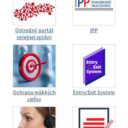
Ústredný portál
IPP
verejnej správy
Ochrana mäkkých
Entry/Exit System
cieľov