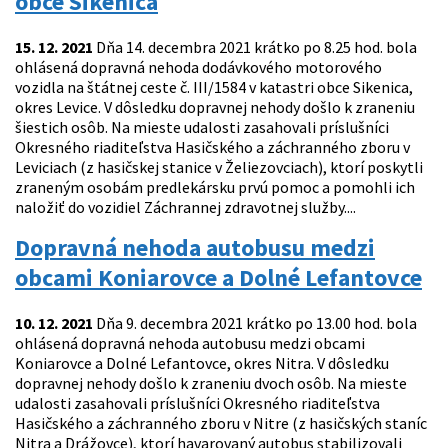
obce Sikenica
15. 12. 2021
Dňa 14. decembra 2021 krátko po 8.25 hod. bola
ohlásená dopravná nehoda dodávkového motorového
vozidla na štátnej ceste č. III/1584 v katastri obce Sikenica,
okres Levice. V dôsledku dopravnej nehody došlo k zraneniu
šiestich osôb. Na mieste udalosti zasahovali príslušníci
Okresného riaditeľstva Hasičského a záchranného zboru v
Leviciach (z hasičskej stanice v Želiezovciach), ktorí poskytli
zraneným osobám predlekársku prvú pomoc a pomohli ich
naložiť do vozidiel Záchrannej zdravotnej služby....
Dopravná nehoda autobusu medzi
obcami Koniarovce a Dolné Lefantovce
10. 12. 2021
Dňa 9. decembra 2021 krátko po 13.00 hod. bola
ohlásená dopravná nehoda autobusu medzi obcami
Koniarovce a Dolné Lefantovce, okres Nitra. V dôsledku
dopravnej nehody došlo k zraneniu dvoch osôb. Na mieste
udalosti zasahovali príslušníci Okresného riaditeľstva
Hasičského a záchranného zboru v Nitre (z hasičských staníc
Nitra a Drážovce), ktorí havarovaný autobus stabilizovali