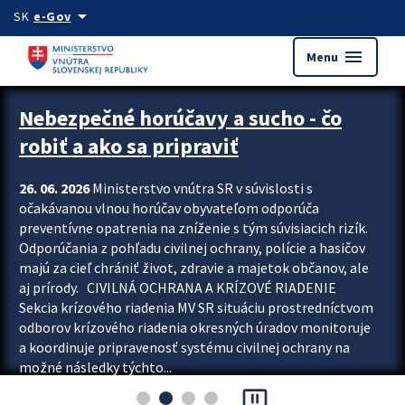
Preskocit na hlavný obsah
arrow_drop_down
SK
e-Gov
menu
Menu
Zastavit automatický posun upútavok
Nebezpečné horúčavy a sucho - čo
robiť a ako sa pripraviť
26. 06. 2026
Ministerstvo vnútra SR v súvislosti s
očakávanou vlnou horúčav obyvateľom odporúča
preventívne opatrenia na zníženie s tým súvisiacich rizík.
Odporúčania z pohľadu civilnej ochrany, polície a hasičov
majú za cieľ chrániť život, zdravie a majetok občanov, ale
aj prírody. CIVILNÁ OCHRANA A KRÍZOVÉ RIADENIE
Sekcia krízového riadenia MV SR situáciu prostredníctvom
odborov krízového riadenia okresných úradov monitoruje
a koordinuje pripravenosť systému civilnej ochrany na
možné následky týchto...
pause_presentation
Viac