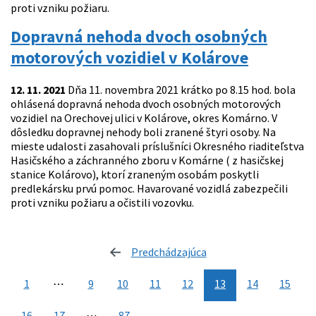
proti vzniku požiaru.
Dopravná nehoda dvoch osobných
motorových vozidiel v Kolárove
12. 11. 2021
Dňa 11. novembra 2021 krátko po 8.15 hod. bola
ohlásená dopravná nehoda dvoch osobných motorových
vozidiel na Orechovej ulici v Kolárove, okres Komárno. V
dôsledku dopravnej nehody boli zranené štyri osoby. Na
mieste udalosti zasahovali príslušníci Okresného riaditeľstva
Hasičského a záchranného zboru v Komárne ( z hasičskej
stanice Kolárovo), ktorí zraneným osobám poskytli
predlekársku prvú pomoc. Havarované vozidlá zabezpečili
proti vzniku požiaru a očistili vozovku.
Predchádzajúca
stránka
1
⋯
9
10
11
12
13
14
15
16
17
⋯
87