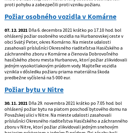
proti pohybu a zabezpečili proti vzniku požiaru.
Požiar osobného vozidla v Komárne
07. 12. 2021
Dňa 6. decembra 2021 krátko po 17.10 hod. bol
ohlásený požiar osobného vozidla na Hurbanovskej ceste v
obci Svätý Peter, okres Komárno. Na mieste udalosti
zasahovali príslušníci Okresného riaditeľstva Hasičského a
záchranného zboru v Komárne a členovia Dobrovoľného
hasičského zboru mesta Hurbanovo, ktorí požiar zlikvidovali
jedným vysokotlakovým prúdom vody. Majiteľke vozidla
vznikla v dôsledku požiaru priama materiálna škoda
predbežne vyčíslená na 5 000 eur.
Požiar bytu v Nitre
30. 11. 2021
Dňa 29. novembra 2021 krátko po 7.05 hod. bol
ohlásený požiar bytu na piatom poschodí bytového domu na
Považskej ulici v Nitre. Na mieste udalosti zasahovali
príslušníci Okresného riaditeľstva Hasičského a záchranného
zboru v Nitre, ktorí požiar zlikvidovali jedným snehovým
hasiacim prístrojom a jedným D prúdom. Pri zásahu boli