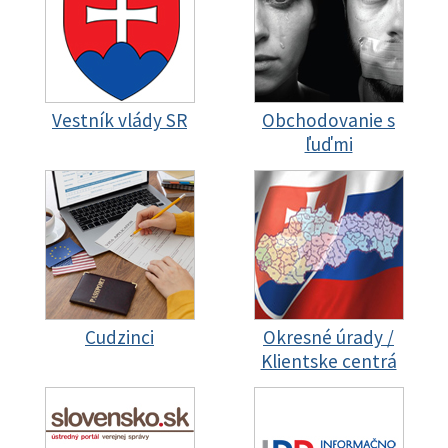
Vestník vlády SR
Obchodovanie s
ľuďmi
Cudzinci
Okresné úrady /
Klientske centrá