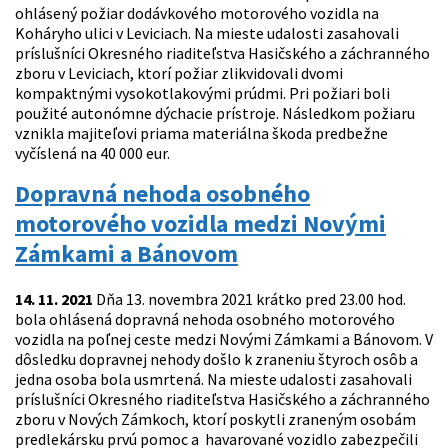
ohlásený požiar dodávkového motorového vozidla na
Koháryho ulici v Leviciach. Na mieste udalosti zasahovali
príslušníci Okresného riaditeľstva Hasičského a záchranného
zboru v Leviciach, ktorí požiar zlikvidovali dvomi
kompaktnými vysokotlakovými prúdmi. Pri požiari boli
použité autonómne dýchacie prístroje. Následkom požiaru
vznikla majiteľovi priama materiálna škoda predbežne
vyčíslená na 40 000 eur.
Dopravná nehoda osobného
motorového vozidla medzi Novými
Zámkami a Bánovom
14. 11. 2021
Dňa 13. novembra 2021 krátko pred 23.00 hod.
bola ohlásená dopravná nehoda osobného motorového
vozidla na poľnej ceste medzi Novými Zámkami a Bánovom. V
dôsledku dopravnej nehody došlo k zraneniu štyroch osôb a
jedna osoba bola usmrtená. Na mieste udalosti zasahovali
príslušníci Okresného riaditeľstva Hasičského a záchranného
zboru v Nových Zámkoch, ktorí poskytli zraneným osobám
predlekársku prvú pomoc a havarované vozidlo zabezpečili