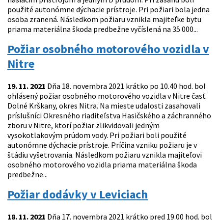
použité autonómne dýchacie prístroje. Pri požiari bola jedna
osoba zranená. Následkom požiaru vznikla majiteľke bytu
priama materiálna škoda predbežne vyčíslená na 35 000...
Požiar osobného motorového vozidla v
Nitre
19. 11. 2021
Dňa 18. novembra 2021 krátko po 10.40 hod. bol
ohlásený požiar osobného motorového vozidla v Nitre časť
Dolné Krškany, okres Nitra. Na mieste udalosti zasahovali
príslušníci Okresného riaditeľstva Hasičského a záchranného
zboru v Nitre, ktorí požiar zlikvidovali jedným
vysokotlakovým prúdom vody. Pri požiari boli použité
autonómne dýchacie prístroje. Príčina vzniku požiaru je v
štádiu vyšetrovania. Následkom požiaru vznikla majiteľovi
osobného motorového vozidla priama materiálna škoda
predbežne...
Požiar dodávky v Leviciach
18. 11. 2021
Dňa 17. novembra 2021 krátko pred 19.00 hod. bol