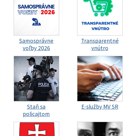
Samosprávne
Transparentné
voľby 2026
vnútro
Staň sa
E-služby MV SR
policajtom