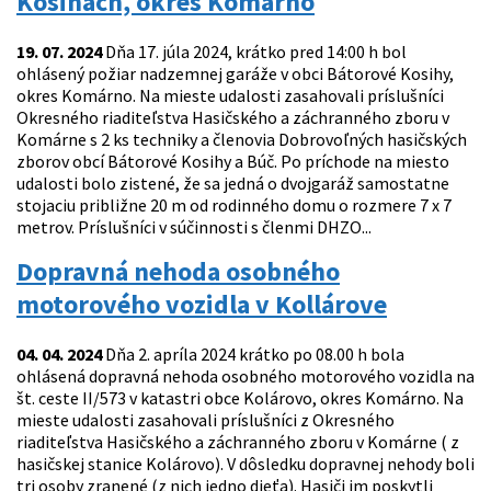
Kosihách, okres Komárno
19. 07. 2024
Dňa 17. júla 2024, krátko pred 14:00 h bol
ohlásený požiar nadzemnej garáže v obci Bátorové Kosihy,
okres Komárno. Na mieste udalosti zasahovali príslušníci
Okresného riaditeľstva Hasičského a záchranného zboru v
Komárne s 2 ks techniky a členovia Dobrovoľných hasičských
zborov obcí Bátorové Kosihy a Búč. Po príchode na miesto
udalosti bolo zistené, že sa jedná o dvojgaráž samostatne
stojaciu približne 20 m od rodinného domu o rozmere 7 x 7
metrov. Príslušníci v súčinnosti s členmi DHZO...
Dopravná nehoda osobného
motorového vozidla v Kollárove
04. 04. 2024
Dňa 2. apríla 2024 krátko po 08.00 h bola
ohlásená dopravná nehoda osobného motorového vozidla na
št. ceste II/573 v katastri obce Kolárovo, okres Komárno. Na
mieste udalosti zasahovali príslušníci z Okresného
riaditeľstva Hasičského a záchranného zboru v Komárne ( z
hasičskej stanice Kolárovo). V dôsledku dopravnej nehody boli
tri osoby zranené (z nich jedno dieťa). Hasiči im poskytli