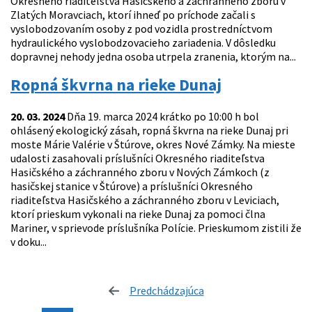
Okresného riaditeľstva Hasičského a záchranného zboru v
Zlatých Moravciach, ktorí ihneď po príchode začali s
vyslobodzovaním osoby z pod vozidla prostredníctvom
hydraulického vyslobodzovacieho zariadenia. V dôsledku
dopravnej nehody jedna osoba utrpela zranenia, ktorým na...
Ropná škvrna na rieke Dunaj
20. 03. 2024
Dňa 19. marca 2024 krátko po 10:00 h bol
ohlásený ekologický zásah, ropná škvrna na rieke Dunaj pri
moste Márie Valérie v Štúrove, okres Nové Zámky. Na mieste
udalosti zasahovali príslušníci Okresného riaditeľstva
Hasičského a záchranného zboru v Nových Zámkoch (z
hasičskej stanice v Štúrove) a príslušníci Okresného
riaditeľstva Hasičského a záchranného zboru v Leviciach,
ktorí prieskum vykonali na rieke Dunaj za pomoci člna
Mariner, v sprievode príslušníka Polície. Prieskumom zistili že
v doku...
Predchádzajúca
stránka