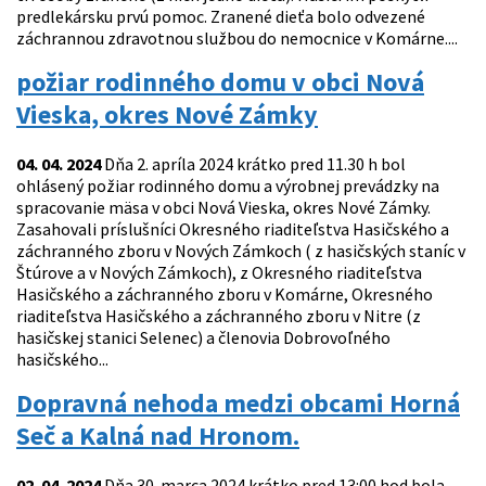
predlekársku prvú pomoc. Zranené dieťa bolo odvezené
záchrannou zdravotnou službou do nemocnice v Komárne....
požiar rodinného domu v obci Nová
Vieska, okres Nové Zámky
04. 04. 2024
Dňa 2. apríla 2024 krátko pred 11.30 h bol
ohlásený požiar rodinného domu a výrobnej prevádzky na
spracovanie mäsa v obci Nová Vieska, okres Nové Zámky.
Zasahovali príslušníci Okresného riaditeľstva Hasičského a
záchranného zboru v Nových Zámkoch ( z hasičských staníc v
Štúrove a v Nových Zámkoch), z Okresného riaditeľstva
Hasičského a záchranného zboru v Komárne, Okresného
riaditeľstva Hasičského a záchranného zboru v Nitre (z
hasičskej stanici Selenec) a členovia Dobrovoľného
hasičského...
Dopravná nehoda medzi obcami Horná
Seč a Kalná nad Hronom.
02. 04. 2024
Dňa 30. marca 2024 krátko pred 13:00 hod bola