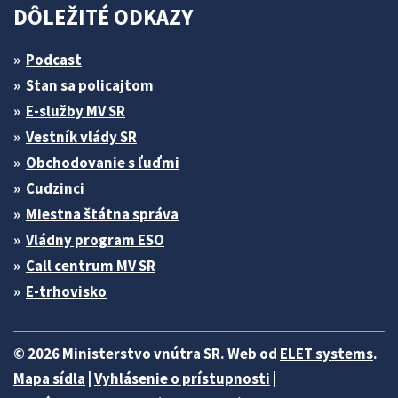
DÔLEŽITÉ ODKAZY
Podcast
Stan sa policajtom
E-služby MV SR
Vestník vlády SR
Obchodovanie s ľuďmi
Cudzinci
Miestna štátna správa
Vládny program ESO
Call centrum MV SR
E-trhovisko
© 2026 Ministerstvo vnútra SR. Web od
ELET systems
.
Mapa sídla
|
Vyhlásenie o prístupnosti
|