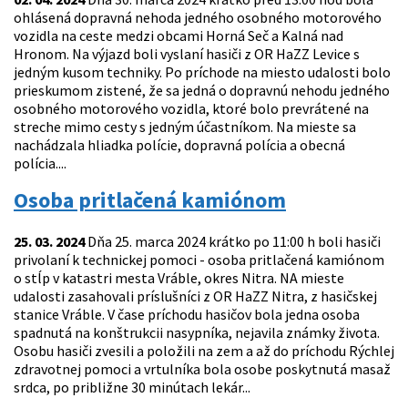
ohlásená dopravná nehoda jedného osobného motorového
vozidla na ceste medzi obcami Horná Seč a Kalná nad
Hronom. Na výjazd boli vyslaní hasiči z OR HaZZ Levice s
jedným kusom techniky. Po príchode na miesto udalosti bolo
prieskumom zistené, že sa jedná o dopravnú nehodu jedného
osobného motorového vozidla, ktoré bolo prevrátené na
streche mimo cesty s jedným účastníkom. Na mieste sa
nachádzala hliadka polície, dopravná polícia a obecná
polícia....
Osoba pritlačená kamiónom
25. 03. 2024
Dňa 25. marca 2024 krátko po 11:00 h boli hasiči
privolaní k technickej pomoci - osoba pritlačená kamiónom
o stĺp v katastri mesta Vráble, okres Nitra. NA mieste
udalosti zasahovali príslušníci z OR HaZZ Nitra, z hasičskej
stanice Vráble. V čase príchodu hasičov bola jedna osoba
spadnutá na konštrukcii nasypníka, nejavila známky života.
Osobu hasiči zvesili a položili na zem a až do príchodu Rýchlej
zdravotnej pomoci a vrtulníka bola osobe poskytnutá masaž
srdca, po približne 30 minútach lekár...