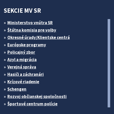
SEKCIE MV SR
Ministerstvo vnútra SR
Štátna komisia pre volby
Okresné úrady/Klientske centrá
Európske programy
Policajný zbor
Azyl a migrácia
Verejná správa
Hasiči a záchranári
Krízové riadenie
Schengen
Rozvoj občianskej spoločnosti
Športové centrum polície