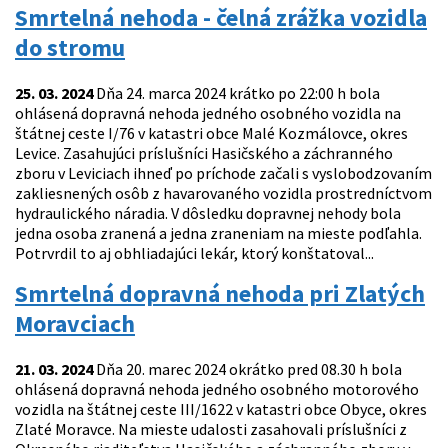
Smrtelná nehoda - čelná zrážka vozidla
do stromu
25. 03. 2024
Dňa 24. marca 2024 krátko po 22:00 h bola
ohlásená dopravná nehoda jedného osobného vozidla na
štátnej ceste I/76 v katastri obce Malé Kozmálovce, okres
Levice. Zasahujúci príslušníci Hasičského a záchranného
zboru v Leviciach ihneď po príchode začali s vyslobodzovaním
zakliesnených osôb z havarovaného vozidla prostredníctvom
hydraulického náradia. V dôsledku dopravnej nehody bola
jedna osoba zranená a jedna zraneniam na mieste podľahla.
Potrvrdil to aj obhliadajúci lekár, ktorý konštatoval...
Smrtelná dopravná nehoda pri Zlatých
Moravciach
21. 03. 2024
Dňa 20. marec 2024 okrátko pred 08.30 h bola
ohlásená dopravná nehoda jedného osobného motorového
vozidla na štátnej ceste III/1622 v katastri obce Obyce, okres
Zlaté Moravce. Na mieste udalosti zasahovali príslušníci z