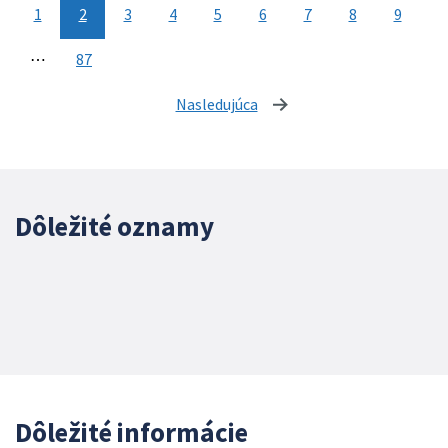
1
2
3
4
5
6
7
8
9
⋯
87
Nasledujúca
stránka
Dôležité oznamy
Dôležité informácie