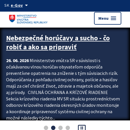
Preskocit na hlavný obsah
arrow_drop_down
SK
e-Gov
menu
Menu
Zastavit automatický posun upútavok
Nebezpečné horúčavy a sucho - čo
robiť a ako sa pripraviť
26. 06. 2026
Ministerstvo vnútra SR v súvislosti s
očakávanou vlnou horúčav obyvateľom odporúča
preventívne opatrenia na zníženie s tým súvisiacich rizík.
Odporúčania z pohľadu civilnej ochrany, polície a hasičov
majú za cieľ chrániť život, zdravie a majetok občanov, ale
aj prírody. CIVILNÁ OCHRANA A KRÍZOVÉ RIADENIE
Sekcia krízového riadenia MV SR situáciu prostredníctvom
odborov krízového riadenia okresných úradov monitoruje
a koordinuje pripravenosť systému civilnej ochrany na
možné následky týchto...
pause_presentation
Viac