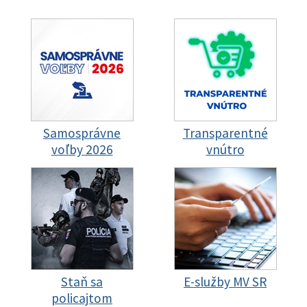
Samosprávne
Transparentné
voľby 2026
vnútro
Staň sa
E-služby MV SR
policajtom