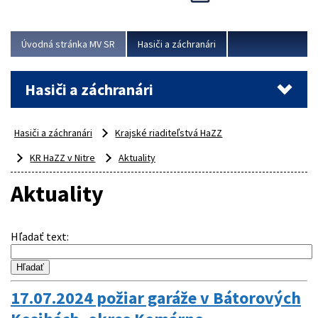
Úvodná stránka MV SR
Hasiči a záchranári
Hasiči a záchranári
Hasiči a záchranári
Krajské riaditeľstvá HaZZ
KR HaZZ v Nitre
Aktuality
Aktuality
Hľadať text
:
17.07.2024 požiar garáže v Bátorových