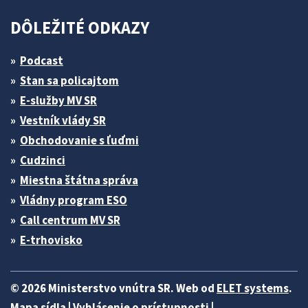
DÔLEŽITÉ ODKAZY
Podcast
Stan sa policajtom
E-služby MV SR
Vestník vlády SR
Obchodovanie s ľuďmi
Cudzinci
Miestna štátna správa
Vládny program ESO
Call centrum MV SR
E-trhovisko
© 2026 Ministerstvo vnútra SR. Web od
ELET systems
.
Mapa sídla
|
Vyhlásenie o prístupnosti
|