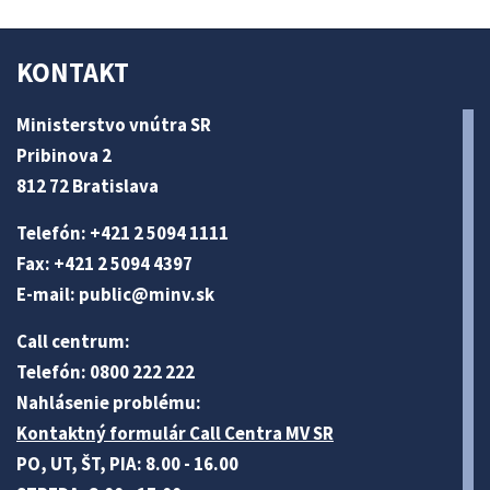
KONTAKT
Ministerstvo vnútra SR
Pribinova 2
812 72 Bratislava
Telefón: +421 2 5094 1111
Fax: +421 2 5094 4397
E-mail:
public@minv
.sk
Call centrum:
Telefón: 0800 222 222
Nahlásenie problému:
Kontaktný formulár Call Centra MV SR
PO, UT, ŠT, PIA: 8.00 - 16.00