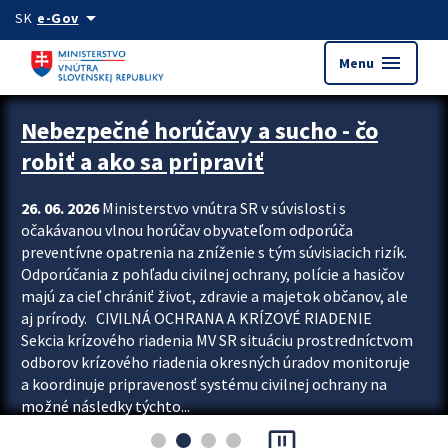
Preskocit na hlavný obsah
arrow_drop_down
SK
e-Gov
menu
Menu
Zastavit automatický posun upútavok
Nebezpečné horúčavy a sucho - čo
robiť a ako sa pripraviť
26. 06. 2026
Ministerstvo vnútra SR v súvislosti s
očakávanou vlnou horúčav obyvateľom odporúča
preventívne opatrenia na zníženie s tým súvisiacich rizík.
Odporúčania z pohľadu civilnej ochrany, polície a hasičov
majú za cieľ chrániť život, zdravie a majetok občanov, ale
aj prírody. CIVILNÁ OCHRANA A KRÍZOVÉ RIADENIE
Sekcia krízového riadenia MV SR situáciu prostredníctvom
odborov krízového riadenia okresných úradov monitoruje
a koordinuje pripravenosť systému civilnej ochrany na
možné následky týchto...
pause_presentation
Viac