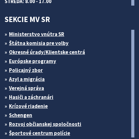
STREDA: 8.00 - 17.00
SEKCIE MV SR
Ministerstvo vnútra SR
Štátna komisia pre volby
Okresné úrady/Klientske centrá
Európske programy
Policajný zbor
Azyl a migrácia
Verejná správa
Hasiči a záchranári
Krízové riadenie
Schengen
Rozvoj občianskej spoločnosti
Športové centrum polície