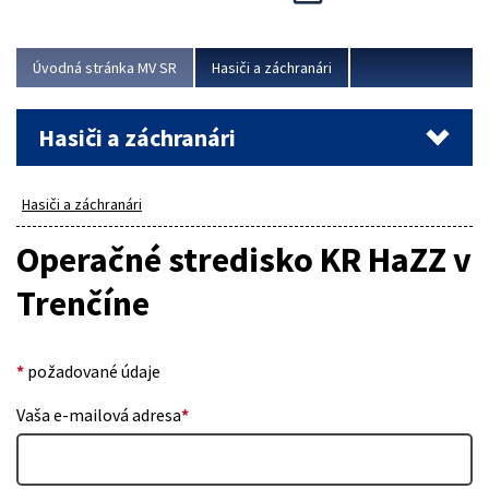
Úvodná stránka MV SR
Hasiči a záchranári
Hasiči a záchranári
Hasiči a záchranári
Operačné stredisko KR HaZZ v
Trenčíne
*
požadované údaje
Vaša e-mailová adresa
*