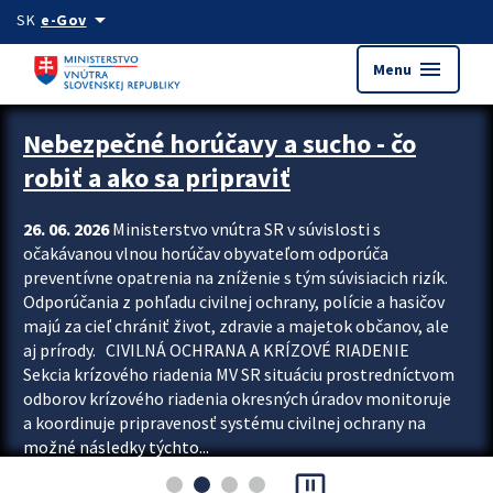
Preskocit na hlavný obsah
arrow_drop_down
SK
e-Gov
menu
Menu
Zastavit automatický posun upútavok
Nebezpečné horúčavy a sucho - čo
robiť a ako sa pripraviť
26. 06. 2026
Ministerstvo vnútra SR v súvislosti s
očakávanou vlnou horúčav obyvateľom odporúča
preventívne opatrenia na zníženie s tým súvisiacich rizík.
Odporúčania z pohľadu civilnej ochrany, polície a hasičov
majú za cieľ chrániť život, zdravie a majetok občanov, ale
aj prírody. CIVILNÁ OCHRANA A KRÍZOVÉ RIADENIE
Sekcia krízového riadenia MV SR situáciu prostredníctvom
odborov krízového riadenia okresných úradov monitoruje
a koordinuje pripravenosť systému civilnej ochrany na
možné následky týchto...
pause_presentation
Viac