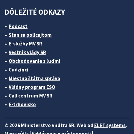
DÔLEŽITÉ ODKAZY
Podcast
Stan sa policajtom
E-služby MV SR
Vestník vlády SR
Obchodovanie s ľuďmi
Cudzinci
Miestna štátna správa
Vládny program ESO
Call centrum MV SR
E-trhovisko
© 2026 Ministerstvo vnútra SR. Web od
ELET systems
.
Mapa sídla
|
Vyhlásenie o prístupnosti
|