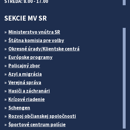
STREDA: 8.00 - 17.00
SEKCIE MV SR
Ministerstvo vnútra SR
Štátna komisia pre volby
Okresné úrady/Klientske centrá
Európske programy
Policajný zbor
Azyl a migrácia
Verejná správa
Hasiči a záchranári
Krízové riadenie
Schengen
Rozvoj občianskej spoločnosti
Športové centrum polície