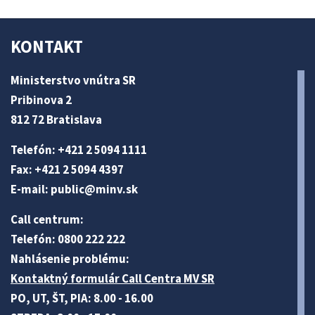
KONTAKT
Ministerstvo vnútra SR
Pribinova 2
812 72 Bratislava
Telefón: +421 2 5094 1111
Fax: +421 2 5094 4397
E-mail:
public@minv
.sk
Call centrum:
Telefón: 0800 222 222
Nahlásenie problému:
Kontaktný formulár Call Centra MV SR
PO, UT, ŠT, PIA: 8.00 - 16.00