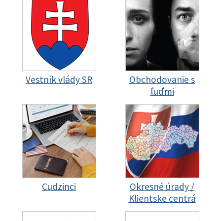
Vestník vlády SR
Obchodovanie s
ľuďmi
Cudzinci
Okresné úrady /
Klientske centrá