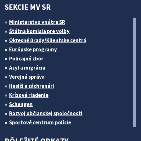
SEKCIE MV SR
Ministerstvo vnútra SR
Štátna komisia pre volby
Okresné úrady/Klientske centrá
Európske programy
Policajný zbor
Azyl a migrácia
Verejná správa
Hasiči a záchranári
Krízové riadenie
Schengen
Rozvoj občianskej spoločnosti
Športové centrum polície