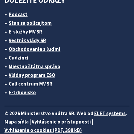
DÔLEŽITÉ ODKAZY
Podcast
Stan sa policajtom
E-služby MV SR
Vestník vlády SR
Obchodovanie s ľuďmi
Cudzinci
Miestna štátna správa
Vládny program ESO
Call centrum MV SR
E-trhovisko
© 2026 Ministerstvo vnútra SR. Web od
ELET systems
.
Mapa sídla
|
Vyhlásenie o prístupnosti
|
Vyhlásenie o cookies (PDF, 398 kB)