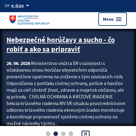
Preskocit na hlavný obsah
arrow_drop_down
SK
e-Gov
menu
Menu
Zastavit automatický posun upútavok
Nebezpečné horúčavy a sucho - čo
robiť a ako sa pripraviť
26. 06. 2026
Ministerstvo vnútra SR v súvislosti s
očakávanou vlnou horúčav obyvateľom odporúča
preventívne opatrenia na zníženie s tým súvisiacich rizík.
Odporúčania z pohľadu civilnej ochrany, polície a hasičov
majú za cieľ chrániť život, zdravie a majetok občanov, ale
aj prírody. CIVILNÁ OCHRANA A KRÍZOVÉ RIADENIE
Sekcia krízového riadenia MV SR situáciu prostredníctvom
odborov krízového riadenia okresných úradov monitoruje
a koordinuje pripravenosť systému civilnej ochrany na
možné následky týchto...
pause_presentation
Viac