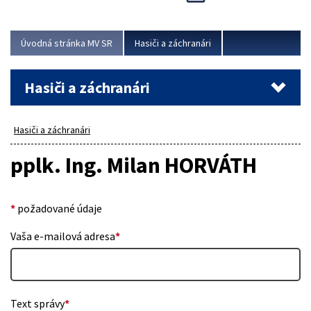
Úvodná stránka MV SR
Hasiči a záchranári
Hasiči a záchranári
Hasiči a záchranári
pplk. Ing. Milan HORVÁTH
*
požadované údaje
Vaša e-mailová adresa
*
Text správy
*