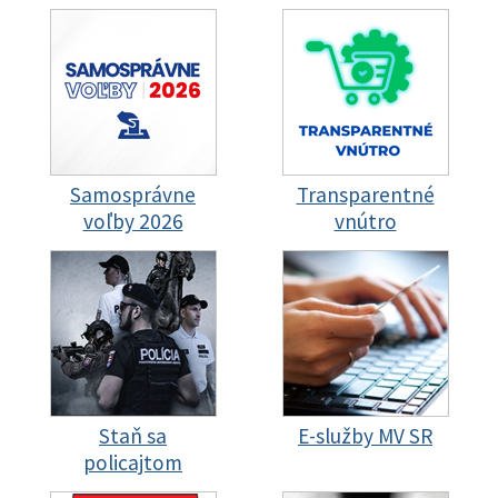
Samosprávne
Transparentné
voľby 2026
vnútro
Staň sa
E-služby MV SR
policajtom