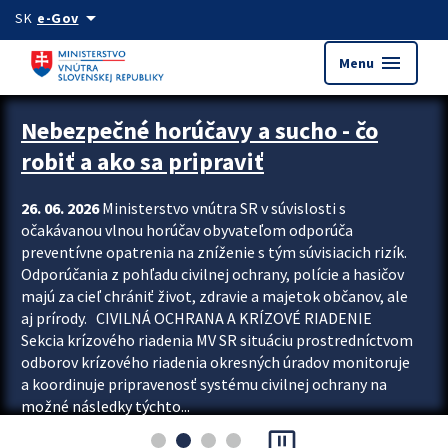
Preskocit na hlavný obsah
arrow_drop_down
SK
e-Gov
menu
Menu
Zastavit automatický posun upútavok
Nebezpečné horúčavy a sucho - čo
robiť a ako sa pripraviť
26. 06. 2026
Ministerstvo vnútra SR v súvislosti s
očakávanou vlnou horúčav obyvateľom odporúča
preventívne opatrenia na zníženie s tým súvisiacich rizík.
Odporúčania z pohľadu civilnej ochrany, polície a hasičov
majú za cieľ chrániť život, zdravie a majetok občanov, ale
aj prírody. CIVILNÁ OCHRANA A KRÍZOVÉ RIADENIE
Sekcia krízového riadenia MV SR situáciu prostredníctvom
odborov krízového riadenia okresných úradov monitoruje
a koordinuje pripravenosť systému civilnej ochrany na
možné následky týchto...
pause_presentation
Viac