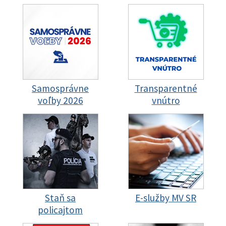
Samosprávne
Transparentné
voľby 2026
vnútro
Staň sa
E-služby MV SR
policajtom