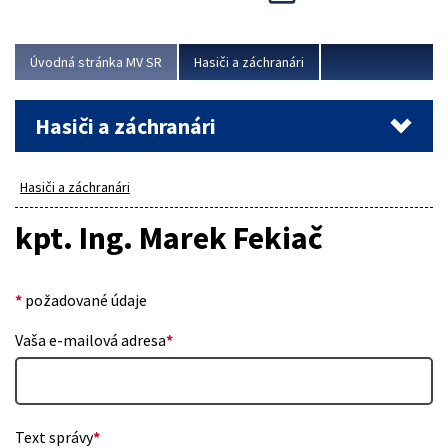
Úvodná stránka MV SR
Hasiči a záchranári
Hasiči a záchranári
Hasiči a záchranári
kpt. Ing. Marek Fekiač
*
požadované údaje
Vaša e-mailová adresa
*
Text správy
*