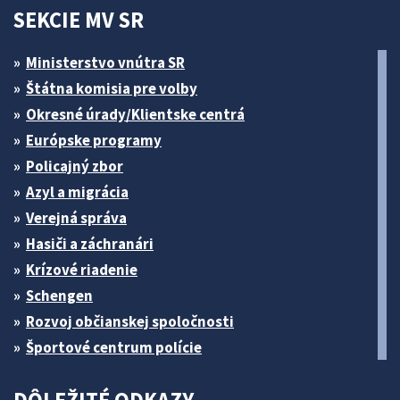
SEKCIE MV SR
Ministerstvo vnútra SR
Štátna komisia pre volby
Okresné úrady/Klientske centrá
Európske programy
Policajný zbor
Azyl a migrácia
Verejná správa
Hasiči a záchranári
Krízové riadenie
Schengen
Rozvoj občianskej spoločnosti
Športové centrum polície