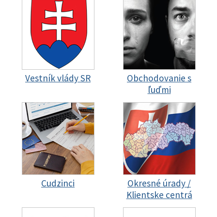
Vestník vlády SR
Obchodovanie s
ľuďmi
Cudzinci
Okresné úrady /
Klientske centrá