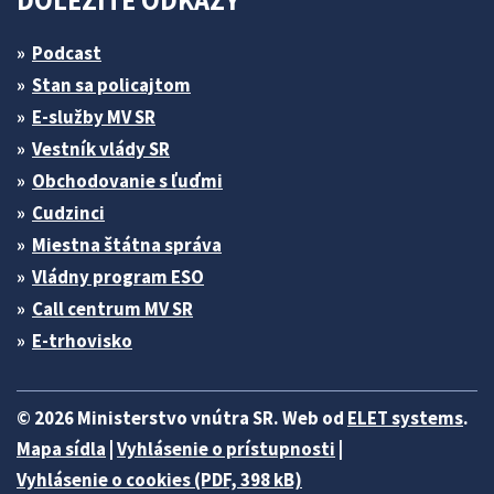
DÔLEŽITÉ ODKAZY
Podcast
Stan sa policajtom
E-služby MV SR
Vestník vlády SR
Obchodovanie s ľuďmi
Cudzinci
Miestna štátna správa
Vládny program ESO
Call centrum MV SR
E-trhovisko
© 2026 Ministerstvo vnútra SR. Web od
ELET systems
.
Mapa sídla
|
Vyhlásenie o prístupnosti
|
Vyhlásenie o cookies (PDF, 398 kB)