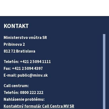
KONTAKT
Ministerstvo vnútra SR
Pribinova 2
812 72 Bratislava
Telefón: +421 2 5094 1111
Fax: +421 2 5094 4397
E-mail:
public@minv
.sk
Call centrum:
Telefón: 0800 222 222
Nahlásenie problému:
Kontaktný formulár Call Centra MV SR