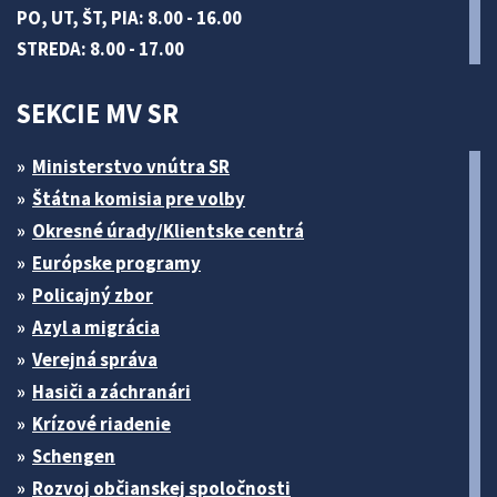
PO, UT, ŠT, PIA: 8.00 - 16.00
STREDA: 8.00 - 17.00
SEKCIE MV SR
Ministerstvo vnútra SR
Štátna komisia pre volby
Okresné úrady/Klientske centrá
Európske programy
Policajný zbor
Azyl a migrácia
Verejná správa
Hasiči a záchranári
Krízové riadenie
Schengen
Rozvoj občianskej spoločnosti