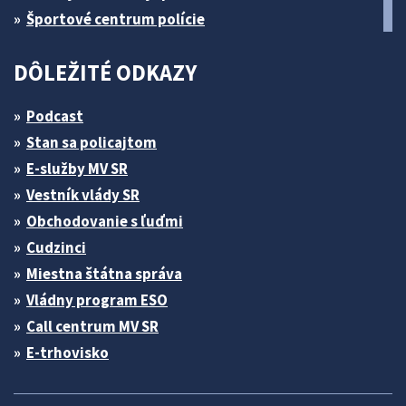
Športové centrum polície
DÔLEŽITÉ ODKAZY
Podcast
Stan sa policajtom
E-služby MV SR
Vestník vlády SR
Obchodovanie s ľuďmi
Cudzinci
Miestna štátna správa
Vládny program ESO
Call centrum MV SR
E-trhovisko