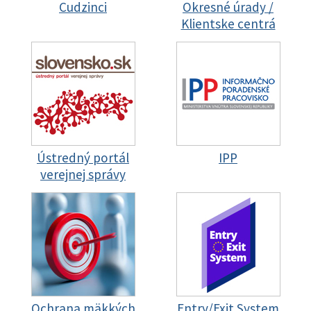
Cudzinci
Okresné úrady /
Klientske centrá
Ústredný portál
IPP
verejnej správy
Ochrana mäkkých
Entry/Exit System