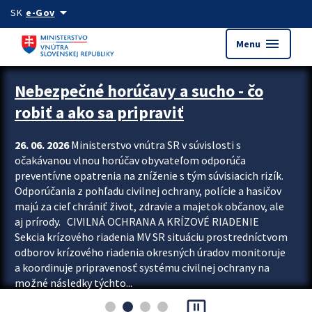
Preskocit na hlavný obsah
arrow_drop_down
SK
e-Gov
menu
Menu
Zastavit automatický posun upútavok
Nebezpečné horúčavy a sucho - čo
robiť a ako sa pripraviť
26. 06. 2026
Ministerstvo vnútra SR v súvislosti s
očakávanou vlnou horúčav obyvateľom odporúča
preventívne opatrenia na zníženie s tým súvisiacich rizík.
Odporúčania z pohľadu civilnej ochrany, polície a hasičov
majú za cieľ chrániť život, zdravie a majetok občanov, ale
aj prírody. CIVILNÁ OCHRANA A KRÍZOVÉ RIADENIE
Sekcia krízového riadenia MV SR situáciu prostredníctvom
odborov krízového riadenia okresných úradov monitoruje
a koordinuje pripravenosť systému civilnej ochrany na
možné následky týchto...
pause_presentation
Viac