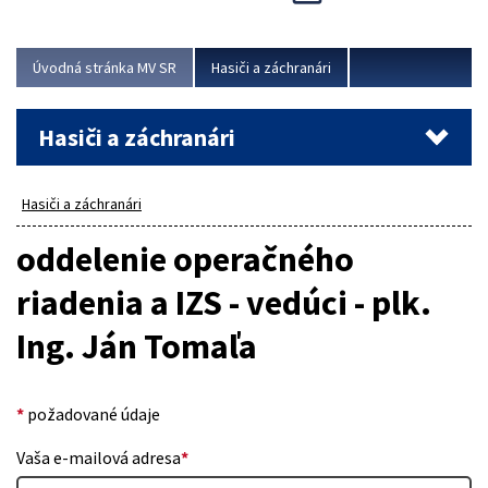
Úvodná stránka MV SR
Hasiči a záchranári
Hasiči a záchranári
Hasiči a záchranári
oddelenie operačného
riadenia a IZS - vedúci - plk.
Ing. Ján Tomaľa
*
požadované údaje
Vaša e-mailová adresa
*