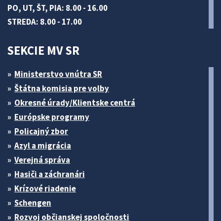
PO, UT, ŠT, PIA: 8.00 - 16.00
STREDA: 8.00 - 17.00
SEKCIE MV SR
Ministerstvo vnútra SR
Štátna komisia pre volby
Okresné úrady/Klientske centrá
Európske programy
Policajný zbor
Azyl a migrácia
Verejná správa
Hasiči a záchranári
Krízové riadenie
Schengen
Rozvoj občianskej spoločnosti