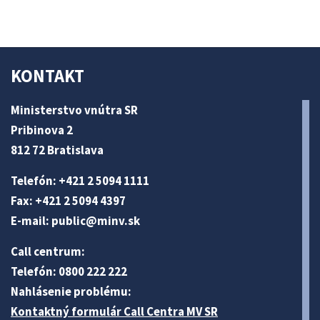
KONTAKT
Ministerstvo vnútra SR
Pribinova 2
812 72 Bratislava
Telefón: +421 2 5094 1111
Fax: +421 2 5094 4397
E-mail:
public@minv
.sk
Call centrum:
Telefón: 0800 222 222
Nahlásenie problému:
Kontaktný formulár Call Centra MV SR