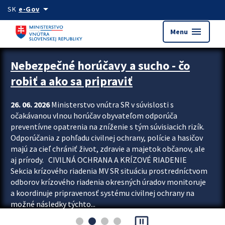
Preskocit na hlavný obsah
arrow_drop_down
SK
e-Gov
menu
Menu
Zastavit automatický posun upútavok
Nebezpečné horúčavy a sucho - čo
robiť a ako sa pripraviť
26. 06. 2026
Ministerstvo vnútra SR v súvislosti s
očakávanou vlnou horúčav obyvateľom odporúča
preventívne opatrenia na zníženie s tým súvisiacich rizík.
Odporúčania z pohľadu civilnej ochrany, polície a hasičov
majú za cieľ chrániť život, zdravie a majetok občanov, ale
aj prírody. CIVILNÁ OCHRANA A KRÍZOVÉ RIADENIE
Sekcia krízového riadenia MV SR situáciu prostredníctvom
odborov krízového riadenia okresných úradov monitoruje
a koordinuje pripravenosť systému civilnej ochrany na
možné následky týchto...
pause_presentation
Viac