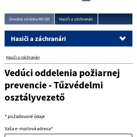
Úvodná stránka MV SR
Hasiči a záchranári
Hasiči a záchranári
Hasiči a záchranári
Vedúci oddelenia požiarnej
prevencie - Tűzvédelmi
osztályvezető
*
požadované údaje
Vaša e-mailová adresa
*