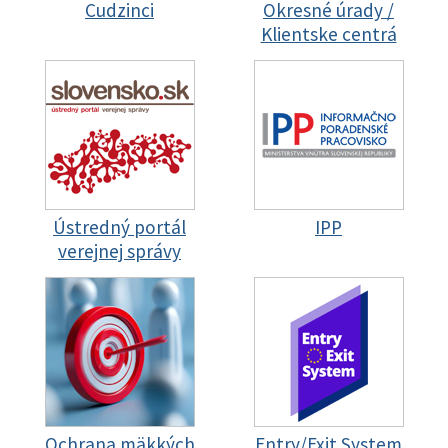
Cudzinci
Okresné úrady /
Klientske centrá
Ústredný portál
IPP
verejnej správy
Ochrana mäkkých
Entry/Exit System