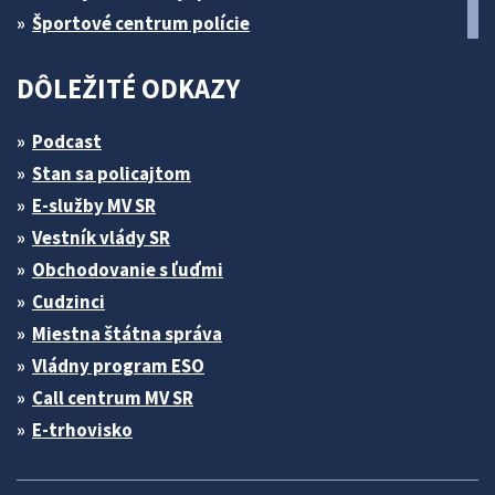
Športové centrum polície
DÔLEŽITÉ ODKAZY
Podcast
Stan sa policajtom
E-služby MV SR
Vestník vlády SR
Obchodovanie s ľuďmi
Cudzinci
Miestna štátna správa
Vládny program ESO
Call centrum MV SR
E-trhovisko