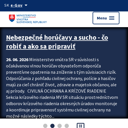
Preskocit na hlavný obsah
arrow_drop_down
SK
e-Gov
menu
Menu
Zastavit automatický posun upútavok
Nebezpečné horúčavy a sucho - čo
robiť a ako sa pripraviť
26. 06. 2026
Ministerstvo vnútra SR v súvislosti s
očakávanou vlnou horúčav obyvateľom odporúča
preventívne opatrenia na zníženie s tým súvisiacich rizík.
Odporúčania z pohľadu civilnej ochrany, polície a hasičov
majú za cieľ chrániť život, zdravie a majetok občanov, ale
aj prírody. CIVILNÁ OCHRANA A KRÍZOVÉ RIADENIE
Sekcia krízového riadenia MV SR situáciu prostredníctvom
odborov krízového riadenia okresných úradov monitoruje
a koordinuje pripravenosť systému civilnej ochrany na
možné následky týchto...
pause_presentation
Viac