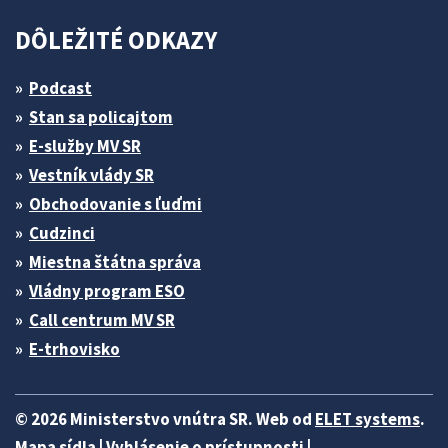
DÔLEŽITÉ ODKAZY
Podcast
Stan sa policajtom
E-služby MV SR
Vestník vlády SR
Obchodovanie s ľuďmi
Cudzinci
Miestna štátna správa
Vládny program ESO
Call centrum MV SR
E-trhovisko
© 2026 Ministerstvo vnútra SR. Web od
ELET systems
.
Mapa sídla
|
Vyhlásenie o prístupnosti
|