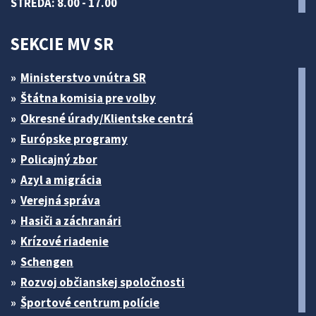
STREDA: 8.00 - 17.00
SEKCIE MV SR
Ministerstvo vnútra SR
Štátna komisia pre volby
Okresné úrady/Klientske centrá
Európske programy
Policajný zbor
Azyl a migrácia
Verejná správa
Hasiči a záchranári
Krízové riadenie
Schengen
Rozvoj občianskej spoločnosti
Športové centrum polície