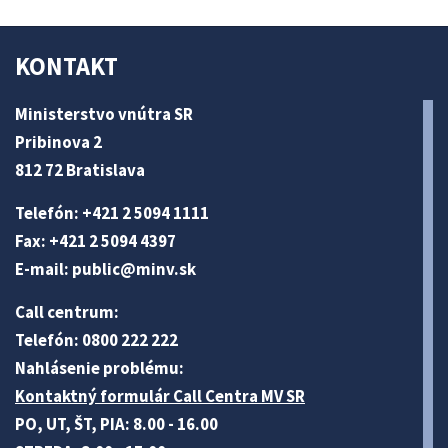
KONTAKT
Ministerstvo vnútra SR
Pribinova 2
812 72 Bratislava
Telefón: +421 2 5094 1111
Fax: +421 2 5094 4397
E-mail:
public@minv
.sk
Call centrum:
Telefón: 0800 222 222
Nahlásenie problému:
Kontaktný formulár Call Centra MV SR
PO, UT, ŠT, PIA: 8.00 - 16.00