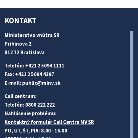
KONTAKT
Ministerstvo vnútra SR
Pribinova 2
812 72 Bratislava
Telefón: +421 2 5094 1111
Fax: +421 2 5094 4397
E-mail:
public@minv
.sk
Call centrum:
Telefón: 0800 222 222
Nahlásenie problému:
Kontaktný formulár Call Centra MV SR
PO, UT, ŠT, PIA: 8.00 - 16.00