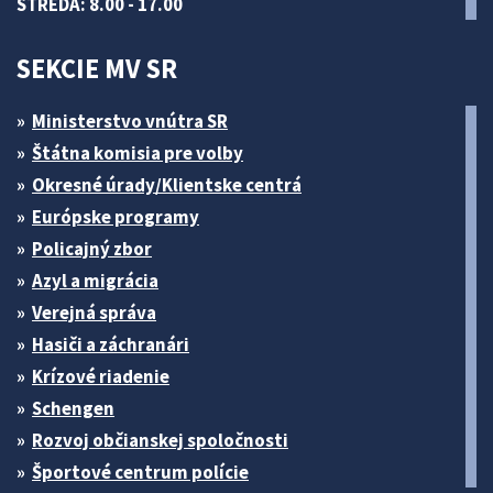
STREDA: 8.00 - 17.00
SEKCIE MV SR
Ministerstvo vnútra SR
Štátna komisia pre volby
Okresné úrady/Klientske centrá
Európske programy
Policajný zbor
Azyl a migrácia
Verejná správa
Hasiči a záchranári
Krízové riadenie
Schengen
Rozvoj občianskej spoločnosti
Športové centrum polície