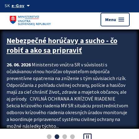
Preskocit na hlavný obsah
arrow_drop_down
SK
e-Gov
menu
Menu
Zastavit automatický posun upútavok
Nebezpečné horúčavy a sucho - čo
robiť a ako sa pripraviť
26. 06. 2026
Ministerstvo vnútra SR v súvislosti s
očakávanou vlnou horúčav obyvateľom odporúča
preventívne opatrenia na zníženie s tým súvisiacich rizík.
Odporúčania z pohľadu civilnej ochrany, polície a hasičov
majú za cieľ chrániť život, zdravie a majetok občanov, ale
aj prírody. CIVILNÁ OCHRANA A KRÍZOVÉ RIADENIE
Sekcia krízového riadenia MV SR situáciu prostredníctvom
odborov krízového riadenia okresných úradov monitoruje
a koordinuje pripravenosť systému civilnej ochrany na
možné následky týchto...
pause_presentation
Viac