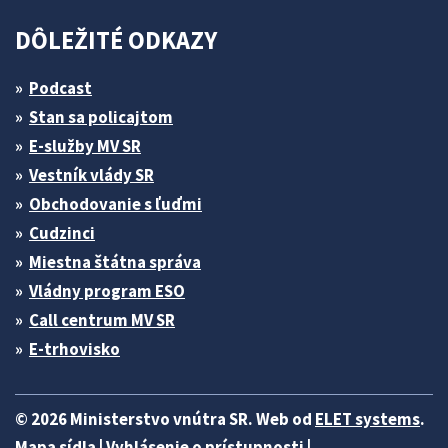
DÔLEŽITÉ ODKAZY
Podcast
Stan sa policajtom
E-služby MV SR
Vestník vlády SR
Obchodovanie s ľuďmi
Cudzinci
Miestna štátna správa
Vládny program ESO
Call centrum MV SR
E-trhovisko
© 2026 Ministerstvo vnútra SR. Web od
ELET systems
.
Mapa sídla
|
Vyhlásenie o prístupnosti
|