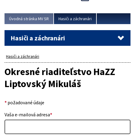
Úvodná stránka MV SR
Hasiči a záchranári
Hasiči a záchranári
Hasiči a záchranári
Okresné riaditeľstvo HaZZ
Liptovský Mikuláš
*
požadované údaje
Vaša e-mailová adresa
*