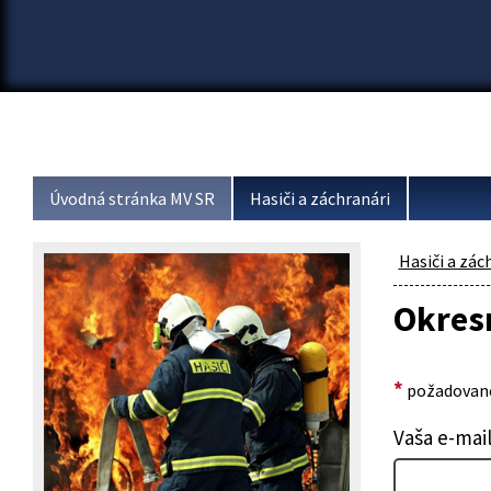
Úvodná stránka MV SR
Hasiči a záchranári
Hasiči a zác
Okresn
*
požadované
Vaša e-mai