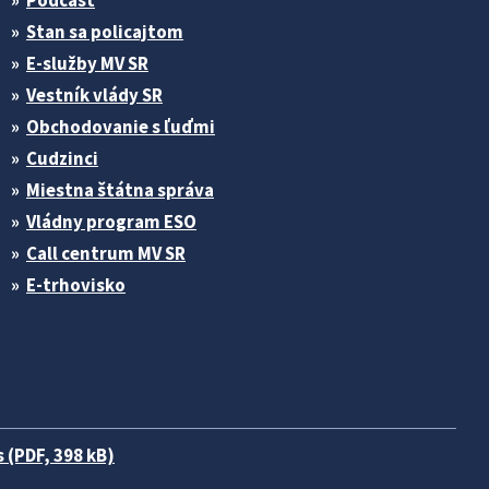
Podcast
Stan sa policajtom
E-služby MV SR
Vestník vlády SR
Obchodovanie s ľuďmi
Cudzinci
Miestna štátna správa
Vládny program ESO
Call centrum MV SR
E-trhovisko
 (PDF, 398 kB)