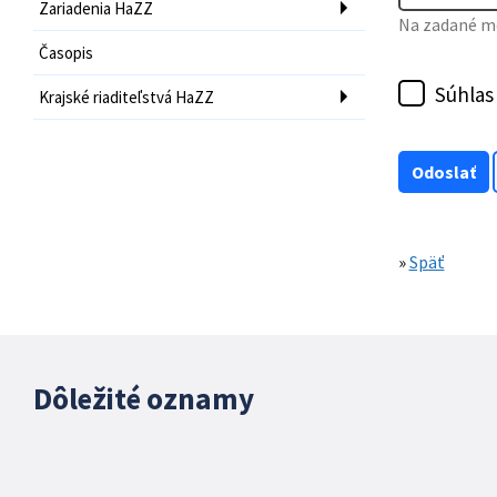
Zariadenia HaZZ
Na zadané mo
Časopis
Súhlas
Krajské riaditeľstvá HaZZ
»
Späť
Dôležité oznamy