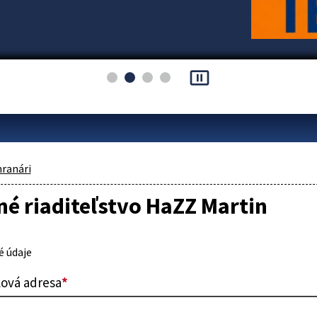
pause_presentation
hranári
é riaditeľstvo HaZZ Martin
 údaje
lová adresa
*