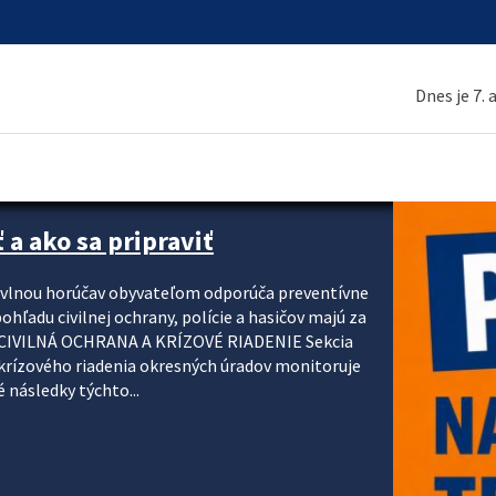
Dnes je 7.
 a ako sa pripraviť
u vlnou horúčav obyvateľom odporúča preventívne
ohľadu civilnej ochrany, polície a hasičov majú za
ody. CIVILNÁ OCHRANA A KRÍZOVÉ RIADENIE Sekcia
krízového riadenia okresných úradov monitoruje
 následky týchto...