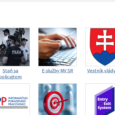
Staň sa
E-služby MV SR
Vestník vlád
policajtom