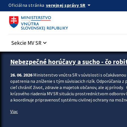
Preskocit na hlavný obsah
arrow_drop_down
verejnej správy SR
Oficiálna stránka
Sekcie MV SR
keyboard_arrow_down
Zastavit automatický posun upútavok
Nebezpečné horúčavy a sucho - čo robiť
26. 06. 2026
Ministerstvo vnútra SR v súvislosti s očakávano
opatrenia na zníženie s tým súvisiacich rizík. Odporúčania z p
cieľ chrániť život, zdravie a majetok občanov, ale aj prír
krízového riadenia MV SR situáciu prostredníctvom odborov 
a koordinuje pripravenosť systému civilnej ochrany na možné
Viac