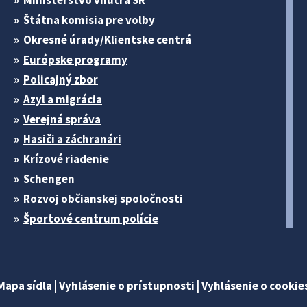
Ministerstvo vnútra SR
Štátna komisia pre volby
Okresné úrady/Klientske centrá
Európske programy
Policajný zbor
Azyl a migrácia
Verejná správa
Hasiči a záchranári
Krízové riadenie
Schengen
Rozvoj občianskej spoločnosti
Športové centrum polície
Mapa sídla
|
Vyhlásenie o prístupnosti
|
Vyhlásenie o cookies