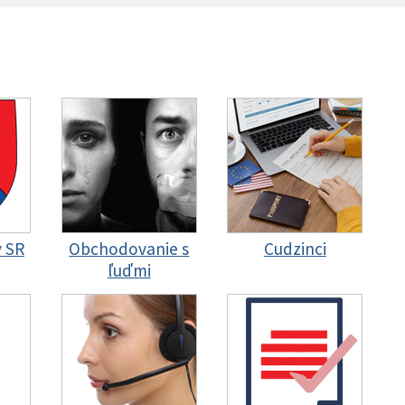
y SR
Obchodovanie s
Cudzinci
ľuďmi