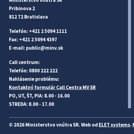
Ministerstvo vnútra SR
Pribinova 2
812 72 Bratislava
Telefón: +421 2 5094 1111
Fax: +421 2 5094 4397
E-mail:
public@minv
.sk
Call centrum:
Telefón: 0800 222 222
Nahlásenie problému:
Kontaktný formulár Call Centra MV SR
PO, UT, ŠT, PIA: 8.00 - 16.00
STREDA: 8.00 - 17.00
© 2026 Ministerstvo vnútra SR. Web od
ELET systems
.