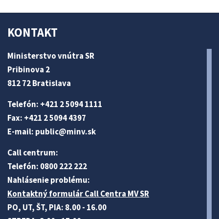
KONTAKT
Ministerstvo vnútra SR
Pribinova 2
812 72 Bratislava
Telefón: +421 2 5094 1111
Fax: +421 2 5094 4397
E-mail:
public@minv
.sk
Call centrum:
Telefón: 0800 222 222
Nahlásenie problému:
Kontaktný formulár Call Centra MV SR
PO, UT, ŠT, PIA: 8.00 - 16.00