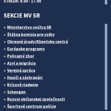
STREDA: 8.00 - 17.00
SEKCIE MV SR
Ministerstvo vnútra SR
Štátna komisia pre volby
Okresné úrady/Klientske centrá
Európske programy
Policajný zbor
Azyl a migrácia
Verejná správa
Hasiči a záchranári
Krízové riadenie
Schengen
Rozvoj občianskej spoločnosti
Športové centrum polície