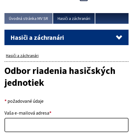
Úvodná stránka MV SR
Hasiči a záchranári
Hasiči a záchranári
Hasiči a záchranári
Odbor riadenia hasičských
jednotiek
*
požadované údaje
Vaša e-mailová adresa
*