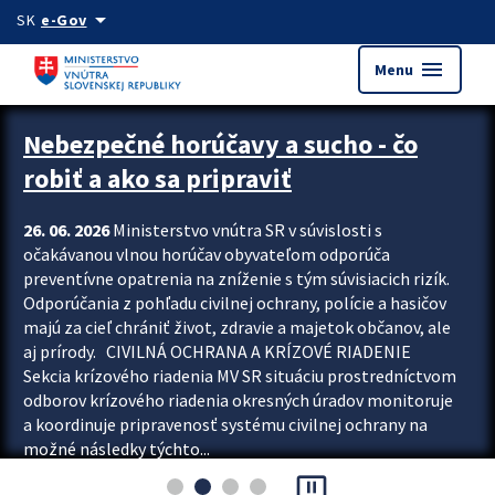
Preskocit na hlavný obsah
arrow_drop_down
SK
e-Gov
menu
Menu
Zastavit automatický posun upútavok
Nebezpečné horúčavy a sucho - čo
robiť a ako sa pripraviť
26. 06. 2026
Ministerstvo vnútra SR v súvislosti s
očakávanou vlnou horúčav obyvateľom odporúča
preventívne opatrenia na zníženie s tým súvisiacich rizík.
Odporúčania z pohľadu civilnej ochrany, polície a hasičov
majú za cieľ chrániť život, zdravie a majetok občanov, ale
aj prírody. CIVILNÁ OCHRANA A KRÍZOVÉ RIADENIE
Sekcia krízového riadenia MV SR situáciu prostredníctvom
odborov krízového riadenia okresných úradov monitoruje
a koordinuje pripravenosť systému civilnej ochrany na
možné následky týchto...
pause_presentation
Viac