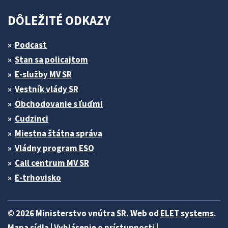
DÔLEŽITÉ ODKAZY
Podcast
Stan sa policajtom
E-služby MV SR
Vestník vlády SR
Obchodovanie s ľuďmi
Cudzinci
Miestna štátna správa
Vládny program ESO
Call centrum MV SR
E-trhovisko
© 2026 Ministerstvo vnútra SR. Web od
ELET systems
.
Mapa sídla
|
Vyhlásenie o prístupnosti
|