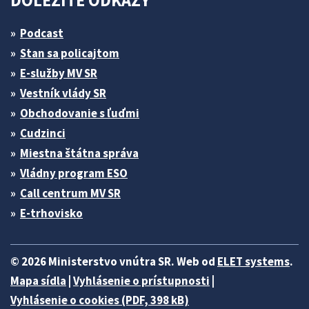
DÔLEŽITÉ ODKAZY
Podcast
Stan sa policajtom
E-služby MV SR
Vestník vlády SR
Obchodovanie s ľuďmi
Cudzinci
Miestna štátna správa
Vládny program ESO
Call centrum MV SR
E-trhovisko
© 2026 Ministerstvo vnútra SR. Web od
ELET systems
.
Mapa sídla
|
Vyhlásenie o prístupnosti
|
Vyhlásenie o cookies (PDF, 398 kB)