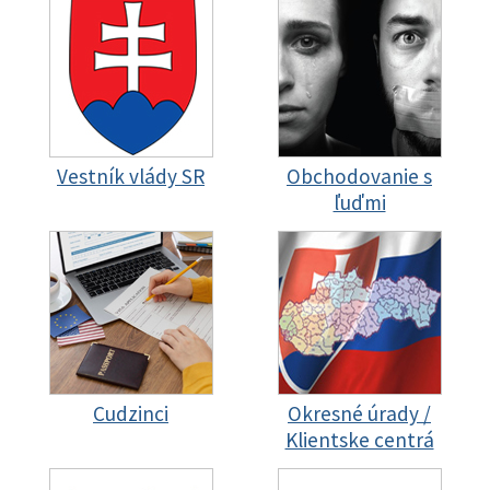
Vestník vlády SR
Obchodovanie s
ľuďmi
Cudzinci
Okresné úrady /
Klientske centrá