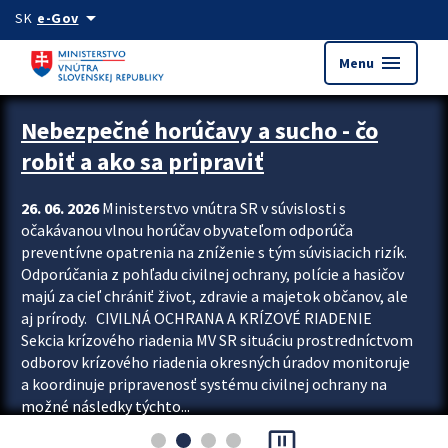
Preskocit na hlavný obsah
arrow_drop_down
SK
e-Gov
menu
Menu
Zastavit automatický posun upútavok
Nebezpečné horúčavy a sucho - čo
robiť a ako sa pripraviť
26. 06. 2026
Ministerstvo vnútra SR v súvislosti s
očakávanou vlnou horúčav obyvateľom odporúča
preventívne opatrenia na zníženie s tým súvisiacich rizík.
Odporúčania z pohľadu civilnej ochrany, polície a hasičov
majú za cieľ chrániť život, zdravie a majetok občanov, ale
aj prírody. CIVILNÁ OCHRANA A KRÍZOVÉ RIADENIE
Sekcia krízového riadenia MV SR situáciu prostredníctvom
odborov krízového riadenia okresných úradov monitoruje
a koordinuje pripravenosť systému civilnej ochrany na
možné následky týchto...
pause_presentation
Viac