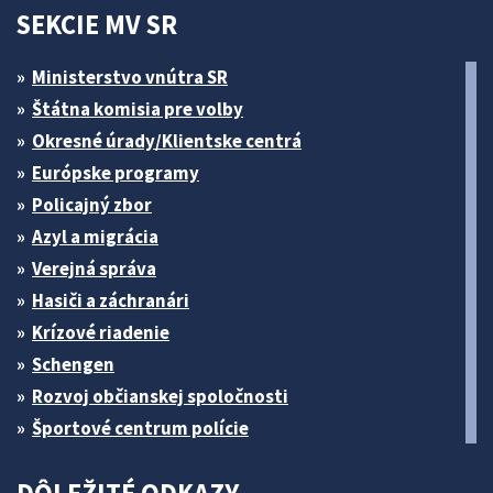
SEKCIE MV SR
Ministerstvo vnútra SR
Štátna komisia pre volby
Okresné úrady/Klientske centrá
Európske programy
Policajný zbor
Azyl a migrácia
Verejná správa
Hasiči a záchranári
Krízové riadenie
Schengen
Rozvoj občianskej spoločnosti
Športové centrum polície