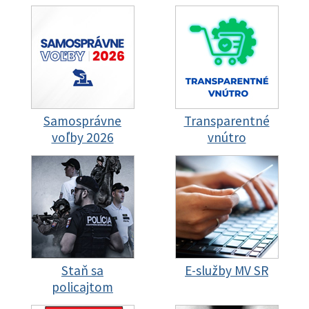
Samosprávne
Transparentné
voľby 2026
vnútro
Staň sa
E-služby MV SR
policajtom