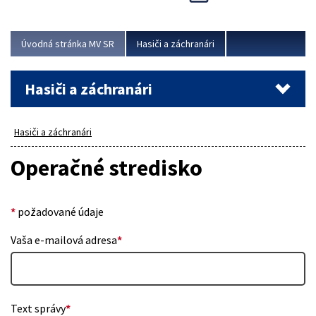
Úvodná stránka MV SR
Hasiči a záchranári
Hasiči a záchranári
Hasiči a záchranári
Operačné stredisko
*
požadované údaje
Vaša e-mailová adresa
*
Text správy
*