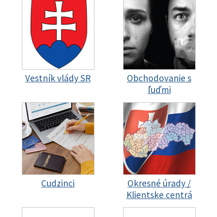
Vestník vlády SR
Obchodovanie s
ľuďmi
Cudzinci
Okresné úrady /
Klientske centrá