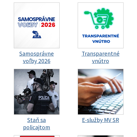
Samosprávne
Transparentné
voľby 2026
vnútro
Staň sa
E-služby MV SR
policajtom