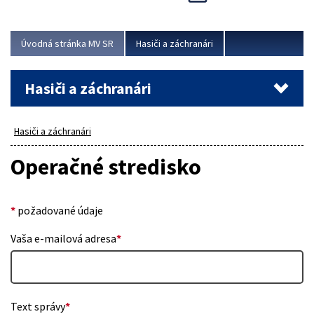
Úvodná stránka MV SR
Hasiči a záchranári
Hasiči a záchranári
Hasiči a záchranári
Operačné stredisko
*
požadované údaje
Vaša e-mailová adresa
*
Text správy
*