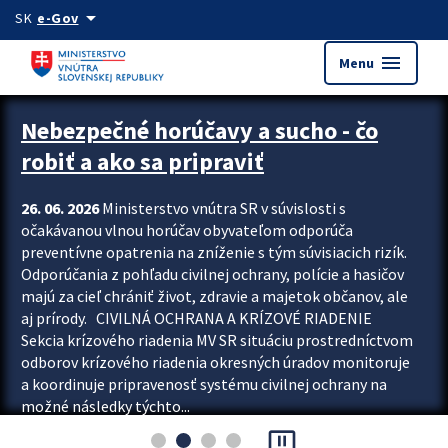
Preskocit na hlavný obsah
arrow_drop_down
SK
e-Gov
menu
Menu
Zastavit automatický posun upútavok
Nebezpečné horúčavy a sucho - čo
robiť a ako sa pripraviť
26. 06. 2026
Ministerstvo vnútra SR v súvislosti s
očakávanou vlnou horúčav obyvateľom odporúča
preventívne opatrenia na zníženie s tým súvisiacich rizík.
Odporúčania z pohľadu civilnej ochrany, polície a hasičov
majú za cieľ chrániť život, zdravie a majetok občanov, ale
aj prírody. CIVILNÁ OCHRANA A KRÍZOVÉ RIADENIE
Sekcia krízového riadenia MV SR situáciu prostredníctvom
odborov krízového riadenia okresných úradov monitoruje
a koordinuje pripravenosť systému civilnej ochrany na
možné následky týchto...
pause_presentation
Viac