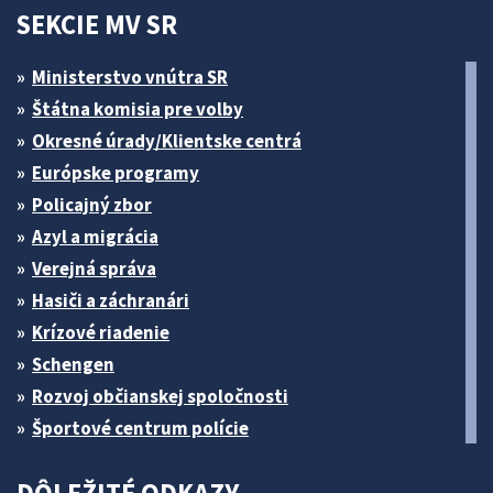
SEKCIE MV SR
Ministerstvo vnútra SR
Štátna komisia pre volby
Okresné úrady/Klientske centrá
Európske programy
Policajný zbor
Azyl a migrácia
Verejná správa
Hasiči a záchranári
Krízové riadenie
Schengen
Rozvoj občianskej spoločnosti
Športové centrum polície