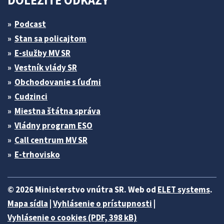
DÔLEŽITÉ ODKAZY
Podcast
Stan sa policajtom
E-služby MV SR
Vestník vlády SR
Obchodovanie s ľuďmi
Cudzinci
Miestna štátna správa
Vládny program ESO
Call centrum MV SR
E-trhovisko
© 2026 Ministerstvo vnútra SR. Web od
ELET systems
.
Mapa sídla
|
Vyhlásenie o prístupnosti
|
Vyhlásenie o cookies (PDF, 398 kB)